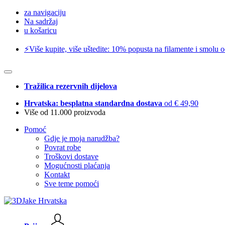
za navigaciju
Na sadržaj
u košaricu
⚡️Više kupite, više uštedite: 10% popusta na filamente i smolu 
Tražilica rezervnih dijelova
Hrvatska: besplatna standardna dostava
od € 49,90
Više od 11.000 proizvoda
Pomoć
Gdje je moja narudžba?
Povrat robe
Troškovi dostave
Mogućnosti plaćanja
Kontakt
Sve teme pomoći