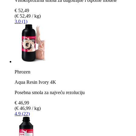
Visokoprozirna smola za dugotrajne i otporne modele
€ 52,49
(€ 52,49 / kg)
3.0 (1)
Phrozen
Aqua Resin Ivory 4K
Posebna smola za najveću rezoluciju
€ 46,99
(€ 46,99 / kg)
4.9 (22)