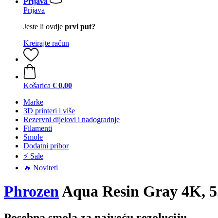
Prijava
Prijava
Jeste li ovdje
prvi put?
Kreirajte račun
Košarica
€ 0,00
Marke
3D printeri i više
Rezervni dijelovi i nadogradnje
Filamenti
Smole
Dodatni pribor
⚡ Sale
🔥 Noviteti
Phrozen
Aqua Resin Gray 4K, 5
Posebna smola za najveću rezoluciju