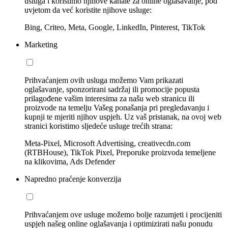
usluga i koristimo njihove kanale za online oglašavanje, pod
uvjetom da već koristite njihove usluge:
Bing, Criteo, Meta, Google, LinkedIn, Pinterest, TikTok
Marketing
Prihvaćanjem ovih usluga možemo Vam prikazati
oglašavanje, sponzorirani sadržaj ili promocije popusta
prilagođene vašim interesima za našu web stranicu ili
proizvode na temelju Vašeg ponašanja pri pregledavanju i
kupnji te mjeriti njihov uspjeh. Uz vaš pristanak, na ovoj web
stranici koristimo sljedeće usluge trećih strana:
Meta-Pixel, Microsoft Advertising, creativecdn.com
(RTBHouse), TikTok Pixel, Preporuke proizvoda temeljene
na klikovima, Ads Defender
Napredno praćenje konverzija
Prihvaćanjem ove usluge možemo bolje razumjeti i procijeniti
uspjeh našeg online oglašavanja i optimizirati našu ponudu