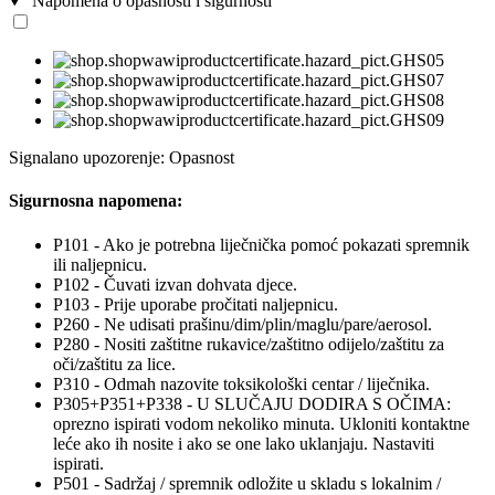
Napomena o opasnosti i sigurnosti
Signalano upozorenje: Opasnost
Sigurnosna napomena:
P101 - Ako je potrebna liječnička pomoć pokazati spremnik
ili naljepnicu.
P102 - Čuvati izvan dohvata djece.
P103 - Prije uporabe pročitati naljepnicu.
P260 - Ne udisati prašinu/dim/plin/maglu/pare/aerosol.
P280 - Nositi zaštitne rukavice/zaštitno odijelo/zaštitu za
oči/zaštitu za lice.
P310 - Odmah nazovite toksikološki centar / liječnika.
P305+P351+P338 - U SLUČAJU DODIRA S OČIMA:
oprezno ispirati vodom nekoliko minuta. Ukloniti kontaktne
leće ako ih nosite i ako se one lako uklanjaju. Nastaviti
ispirati.
P501 - Sadržaj / spremnik odložite u skladu s lokalnim /