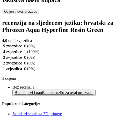
Ocijeniti ovaj proizvod
recenzija na sljedećem jeziku: hrvatski za
Phrozen Aqua Hyperfine Resin Green
4,0
od 5 zvjezdica
5 zvjezdice
0
(0%)
4 zvjezdice
1
(100%)
3 zvjezdice
0
(0%)
2 zvjezdice
0
(0%)
1 zvjezdica
0
(0%)
1
ocjena
Bez recenzija.
Budite prvi i napišite recenziju za ovaj proizvod.
Popularne kategorije:
Standard smole za 3D printere