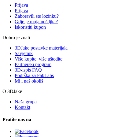
Prijava
Prijava
Zaboravili ste lozinku?
Gdje je moja pošiljka?
Iskoristiti kupon
Dobro je znati
3DJake postavke materijala
Savjetnik
Više kupite, više uštedite
Partnerski program
3D-ispis FAQ
Podrška za FabLabs
Mi i naš okoliš
O 3DJake
Naša grupa
Kontakt
Pratite nas na