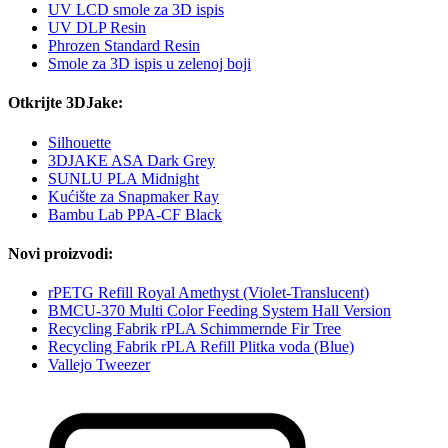
UV LCD smole za 3D ispis
UV DLP Resin
Phrozen Standard Resin
Smole za 3D ispis u zelenoj boji
Otkrijte 3DJake:
Silhouette
3DJAKE ASA Dark Grey
SUNLU PLA Midnight
Kućište za Snapmaker Ray
Bambu Lab PPA-CF Black
Novi proizvodi:
rPETG Refill Royal Amethyst (Violet-Translucent)
BMCU-370 Multi Color Feeding System Hall Version
Recycling Fabrik rPLA Schimmernde Fir Tree
Recycling Fabrik rPLA Refill Plitka voda (Blue)
Vallejo Tweezer