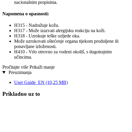
nacionalnim propisima.
Napomena o opasnosti:
H315 - Nadražuje kožu.
H317 - Može izazvati alergijsku reakciju na koži.
H318 - Uzrokuje teške ozljede oka.
Može uzrokovati oštećenje organa tijekom produljene ili
ponavljane izloženosti.
H410 - Vrlo otrovno za vodeni okoliš, s dugotrajnim
učincima.
Pročitajte više
Prikaži manje
Preuzimanja
User Guide_EN
(10,25 MB)
Prikladno uz to