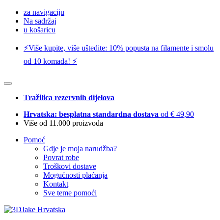
za navigaciju
Na sadržaj
u košaricu
⚡️Više kupite, više uštedite: 10% popusta na filamente i smolu
od 10 komada! ⚡️
Tražilica rezervnih dijelova
Hrvatska: besplatna standardna dostava
od € 49,90
Više od 11.000 proizvoda
Pomoć
Gdje je moja narudžba?
Povrat robe
Troškovi dostave
Mogućnosti plaćanja
Kontakt
Sve teme pomoći