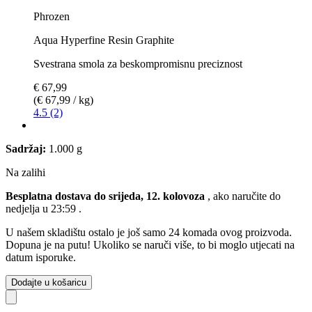
Phrozen
Aqua Hyperfine Resin Graphite
Svestrana smola za beskompromisnu preciznost
€ 67,99
(€ 67,99 / kg)
4.5 (2)
Sadržaj:
1.000 g
Na zalihi
Besplatna dostava do srijeda, 12. kolovoza
, ako naručite do
nedjelja u 23:59
.
U našem skladištu ostalo je još samo 24 komada ovog proizvoda.
Dopuna je na putu! Ukoliko se naruči više, to bi moglo utjecati na
datum isporuke.
Dodajte u košaricu