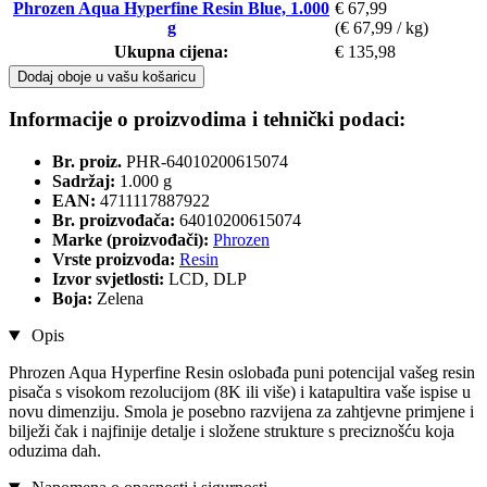
Phrozen Aqua Hyperfine Resin Blue, 1.000
€ 67,99
g
(€ 67,99 / kg)
Ukupna cijena:
€ 135,98
Dodaj oboje u vašu košaricu
Informacije o proizvodima i tehnički podaci:
Br. proiz.
PHR-64010200615074
Sadržaj:
1.000 g
EAN:
4711117887922
Br. proizvođača:
64010200615074
Marke (proizvođači):
Phrozen
Vrste proizvoda:
Resin
Izvor svjetlosti:
LCD, DLP
Boja:
Zelena
Opis
Phrozen Aqua Hyperfine Resin oslobađa puni potencijal vašeg resin
pisača s visokom rezolucijom (8K ili više) i katapultira vaše ispise u
novu dimenziju. Smola je posebno razvijena za zahtjevne primjene i
bilježi čak i najfinije detalje i složene strukture s preciznošću koja
oduzima dah.