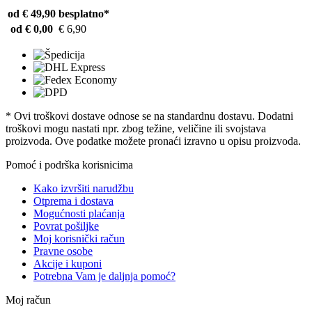
od € 49,90
besplatno*
od € 0,00
€ 6,90
* Ovi troškovi dostave odnose se na standardnu ​​dostavu. Dodatni
troškovi mogu nastati npr. zbog težine, veličine ili svojstava
proizvoda. Ove podatke možete pronaći izravno u opisu proizvoda.
Pomoć i podrška korisnicima
Kako izvršiti narudžbu
Otprema i dostava
Mogućnosti plaćanja
Povrat pošiljke
Moj korisnički račun
Pravne osobe
Akcije i kuponi
Potrebna Vam je daljnja pomoć?
Moj račun