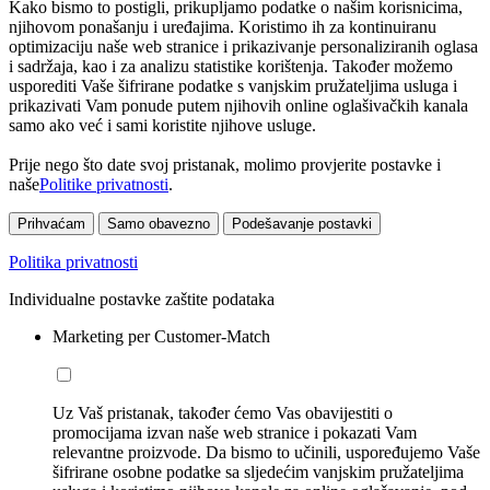
Kako bismo to postigli, prikupljamo podatke o našim korisnicima,
njihovom ponašanju i uređajima. Koristimo ih za kontinuiranu
optimizaciju naše web stranice i prikazivanje personaliziranih oglasa
i sadržaja, kao i za analizu statistike korištenja. Također možemo
usporediti Vaše šifrirane podatke s vanjskim pružateljima usluga i
prikazivati Vam ponude putem njihovih online oglašivačkih kanala
samo ako već i sami koristite njihove usluge.
Prije nego što date svoj pristanak, molimo provjerite postavke i
naše
Politike privatnosti
.
Prihvaćam
Samo obavezno
Podešavanje postavki
Politika privatnosti
Individualne postavke zaštite podataka
Marketing per Customer-Match
Uz Vaš pristanak, također ćemo Vas obavijestiti o
promocijama izvan naše web stranice i pokazati Vam
relevantne proizvode. Da bismo to učinili, uspoređujemo Vaše
šifrirane osobne podatke sa sljedećim vanjskim pružateljima