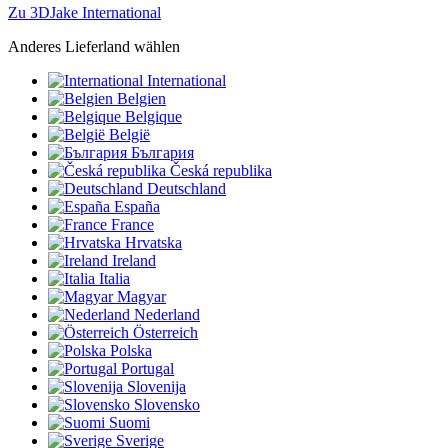
Zu 3DJake International
Anderes Lieferland wählen
International
Belgien
Belgique
België
България
Česká republika
Deutschland
España
France
Hrvatska
Ireland
Italia
Magyar
Nederland
Österreich
Polska
Portugal
Slovenija
Slovensko
Suomi
Sverige