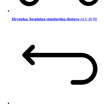
Hrvatska: besplatna standardna dostava
od € 49,90