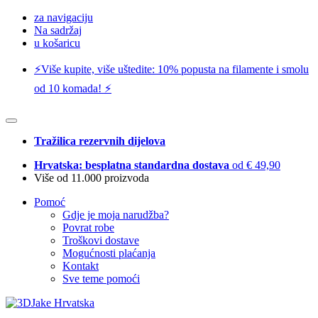
za navigaciju
Na sadržaj
u košaricu
⚡️Više kupite, više uštedite: 10% popusta na filamente i smolu
od 10 komada! ⚡️
Tražilica rezervnih dijelova
Hrvatska: besplatna standardna dostava
od € 49,90
Više od 11.000 proizvoda
Pomoć
Gdje je moja narudžba?
Povrat robe
Troškovi dostave
Mogućnosti plaćanja
Kontakt
Sve teme pomoći