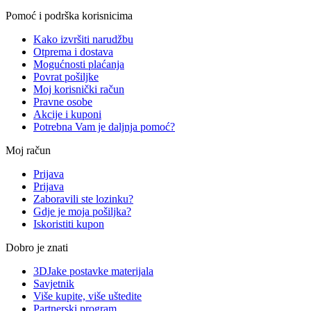
Pomoć i podrška korisnicima
Kako izvršiti narudžbu
Otprema i dostava
Mogućnosti plaćanja
Povrat pošiljke
Moj korisnički račun
Pravne osobe
Akcije i kuponi
Potrebna Vam je daljnja pomoć?
Moj račun
Prijava
Prijava
Zaboravili ste lozinku?
Gdje je moja pošiljka?
Iskoristiti kupon
Dobro je znati
3DJake postavke materijala
Savjetnik
Više kupite, više uštedite
Partnerski program