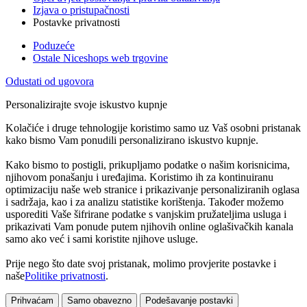
Izjava o pristupačnosti
Postavke privatnosti
Poduzeće
Ostale Niceshops web trgovine
Odustati od ugovora
Personalizirajte svoje iskustvo kupnje
Kolačiće i druge tehnologije koristimo samo uz Vaš osobni pristanak
kako bismo Vam ponudili personalizirano iskustvo kupnje.
Kako bismo to postigli, prikupljamo podatke o našim korisnicima,
njihovom ponašanju i uređajima. Koristimo ih za kontinuiranu
optimizaciju naše web stranice i prikazivanje personaliziranih oglasa
i sadržaja, kao i za analizu statistike korištenja. Također možemo
usporediti Vaše šifrirane podatke s vanjskim pružateljima usluga i
prikazivati Vam ponude putem njihovih online oglašivačkih kanala
samo ako već i sami koristite njihove usluge.
Prije nego što date svoj pristanak, molimo provjerite postavke i
naše
Politike privatnosti
.
Prihvaćam
Samo obavezno
Podešavanje postavki