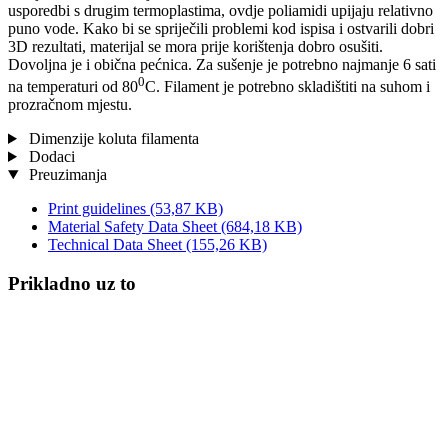
usporedbi s drugim termoplastima, ovdje poliamidi upijaju relativno
puno vode. Kako bi se spriječili problemi kod ispisa i ostvarili dobri
3D rezultati, materijal se mora prije korištenja dobro osušiti.
Dovoljna je i obična pećnica. Za sušenje je potrebno najmanje 6 sati
0
na temperaturi od 80
C. Filament je potrebno skladištiti na suhom i
prozračnom mjestu.
Dimenzije koluta filamenta
Dodaci
Preuzimanja
Print guidelines
(53,87 KB)
Material Safety Data Sheet
(684,18 KB)
Technical Data Sheet
(155,26 KB)
Prikladno uz to