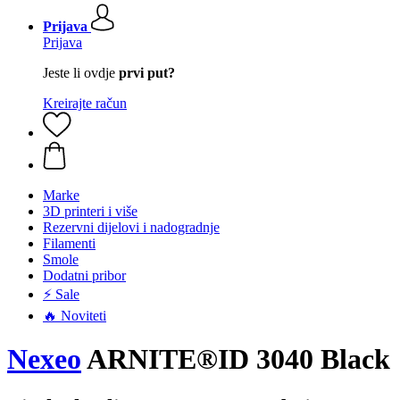
Prijava
Prijava
Jeste li ovdje
prvi put?
Kreirajte račun
Marke
3D printeri i više
Rezervni dijelovi i nadogradnje
Filamenti
Smole
Dodatni pribor
⚡ Sale
🔥 Noviteti
Nexeo
ARNITE®ID 3040 Black