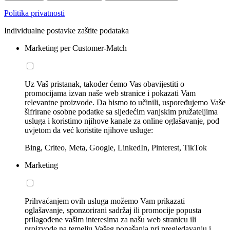
Politika privatnosti
Individualne postavke zaštite podataka
Marketing per Customer-Match
Uz Vaš pristanak, također ćemo Vas obavijestiti o
promocijama izvan naše web stranice i pokazati Vam
relevantne proizvode. Da bismo to učinili, uspoređujemo Vaše
šifrirane osobne podatke sa sljedećim vanjskim pružateljima
usluga i koristimo njihove kanale za online oglašavanje, pod
uvjetom da već koristite njihove usluge:
Bing, Criteo, Meta, Google, LinkedIn, Pinterest, TikTok
Marketing
Prihvaćanjem ovih usluga možemo Vam prikazati
oglašavanje, sponzorirani sadržaj ili promocije popusta
prilagođene vašim interesima za našu web stranicu ili
proizvode na temelju Vašeg ponašanja pri pregledavanju i