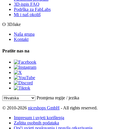
3D-ispis FAQ
Podrška za FabLabs
Mi i naš okoliš
O 3DJake
Naša grupa
Kontakt
Pratite nas na
Promjena regije / jezika
© 2010-2026
niceshops GmbH
- All rights reserved.
Impresum i uvjeti korištenja
Zaštita osobnih podataka
Opći uvjeti poslovanja i pravila otkazivanja