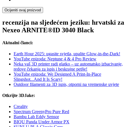
Ocijeniti ovaj proizvod
recenzija na sljedećem jeziku: hrvatski za
Nexeo ARNITE®ID 3040 Black
Aktualni članci:
Earth Hour 2025: ugasite svjetla, upalite Glow-in-the-Dark!
YouTube epizoda: Neptune 4 & 4 Pro Review
Neka vaš 3D printer radi glatko – uz automatsko izbacivanje,
redove čekanja za ispis i beskrajne petlje!
YouTube epizoda: We Designed A Print-In-Place
Slingshot...And It Is Scary!
Outdoor filamenti za 3D ispis, otporni na vremenske uvjete
Otkrijte 3DJake:
Creality
Spectrum GreenyPro Pure Red
Bambu Lab Eddy Sensor
BIQU Panda Under Armor PX
SUNLU PLA Classic Grey