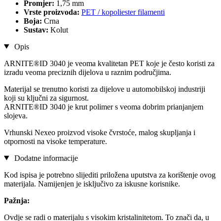
Promjer:
1,75 mm
Vrste proizvoda:
PET / kopoliester filamenti
Boja:
Crna
Sustav:
Kolut
Opis
ARNITE®ID 3040 je veoma kvalitetan PET koje je često koristi za
izradu veoma preciznih dijelova u raznim područjima.
Materijal se trenutno koristi za dijelove u automobilskoj industriji
koji su ključni za sigurnost.
ARNITE®ID 3040 je krut polimer s veoma dobrim prianjanjem
slojeva.
Vrhunski Nexeo proizvod visoke čvrstoće, malog skupljanja i
otpornosti na visoke temperature.
Dodatne informacije
Kod ispisa je potrebno slijediti priložena uputstva za korištenje ovog
materijala. Namijenjen je isključivo za iskusne korisnike.
Pažnja:
Ovdje se radi o materijalu s visokim kristalinitetom. To znači da, u