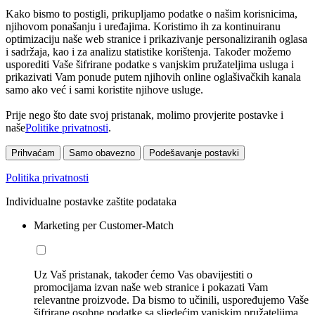
Kako bismo to postigli, prikupljamo podatke o našim korisnicima,
njihovom ponašanju i uređajima. Koristimo ih za kontinuiranu
optimizaciju naše web stranice i prikazivanje personaliziranih oglasa
i sadržaja, kao i za analizu statistike korištenja. Također možemo
usporediti Vaše šifrirane podatke s vanjskim pružateljima usluga i
prikazivati Vam ponude putem njihovih online oglašivačkih kanala
samo ako već i sami koristite njihove usluge.
Prije nego što date svoj pristanak, molimo provjerite postavke i
naše
Politike privatnosti
.
Prihvaćam
Samo obavezno
Podešavanje postavki
Politika privatnosti
Individualne postavke zaštite podataka
Marketing per Customer-Match
Uz Vaš pristanak, također ćemo Vas obavijestiti o
promocijama izvan naše web stranice i pokazati Vam
relevantne proizvode. Da bismo to učinili, uspoređujemo Vaše
šifrirane osobne podatke sa sljedećim vanjskim pružateljima