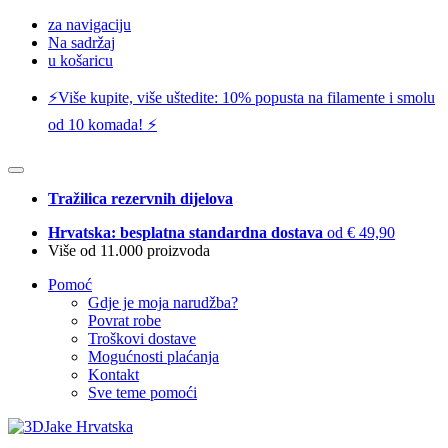
za navigaciju
Na sadržaj
u košaricu
⚡️Više kupite, više uštedite: 10% popusta na filamente i smolu
od 10 komada! ⚡️
Tražilica rezervnih dijelova
Hrvatska: besplatna standardna dostava
od € 49,90
Više od 11.000 proizvoda
Pomoć
Gdje je moja narudžba?
Povrat robe
Troškovi dostave
Mogućnosti plaćanja
Kontakt
Sve teme pomoći