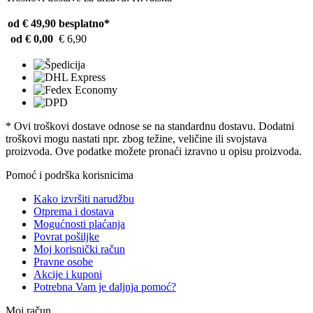
od € 49,90
besplatno*
od € 0,00
€ 6,90
* Ovi troškovi dostave odnose se na standardnu ​​dostavu. Dodatni
troškovi mogu nastati npr. zbog težine, veličine ili svojstava
proizvoda. Ove podatke možete pronaći izravno u opisu proizvoda.
Pomoć i podrška korisnicima
Kako izvršiti narudžbu
Otprema i dostava
Mogućnosti plaćanja
Povrat pošiljke
Moj korisnički račun
Pravne osobe
Akcije i kuponi
Potrebna Vam je daljnja pomoć?
Moj račun