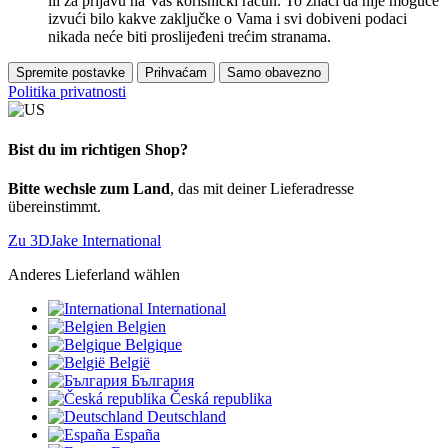
ili za prijavu na Vaš korisnički račun. To znači da nije moguće
izvući bilo kakve zaključke o Vama i svi dobiveni podaci
nikada neće biti proslijeđeni trećim stranama.
Spremite postavke
Prihvaćam
Samo obavezno
Politika privatnosti
Bist du im richtigen Shop?
Bitte wechsle zum Land
, das mit deiner Lieferadresse
übereinstimmt.
Zu 3DJake International
Anderes Lieferland wählen
International
Belgien
Belgique
België
България
Česká republika
Deutschland
España