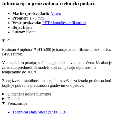
Informacije o proizvodima i tehnički podaci:
Marke (proizvođači):
Nexeo
Promjer:
1,75 mm
Vrste proizvoda:
PET / kopoliester filamenti
Boja:
Bijela
Sustav:
Kolut
Opis
Eastman Amphora™ HT5300 je transparentan filament, bez mirisa,
BPA i stirola.
Veoma dobro prianja, stabilnog je oblika i veoma je čvrst. Idealan je
za izradu predmeta ili modela koji zahtijevaju otpornost na
temperature do 100°C .
Zbog izvrsne stabilnosti materijal je savršen za izradu predmeta kod
kojih je potrebna preciznost i građevinske dijelove.
Dimenzije koluta filamenta
Dodaci
Preuzimanja
Technical Data Sheet
(97,80 KB)