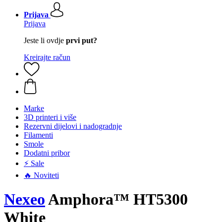
Prijava
Prijava
Jeste li ovdje
prvi put?
Kreirajte račun
Marke
3D printeri i više
Rezervni dijelovi i nadogradnje
Filamenti
Smole
Dodatni pribor
⚡ Sale
🔥 Noviteti
Nexeo
Amphora™ HT5300
White