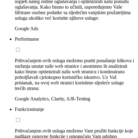
uspjeh našeg online oglašavanja i optimizirati našu ponudu
oglašavanja. Kako bismo to učinili, uspoređujemo Vaše
šifrirane osobne podatke sa sljedećim vanjskim pružateljima
usluga ukoliko već koristite njihove usluge:
Google Ads
Performanse
Prihvaćanjem ovih usluga možemo pratiti ponašanje klikova i
surfanja unutar naše web stranice i anonimno ih analizirati
kako bismo optimizirali našu web stranicu i kontinuirano
poboljšavali cjelokupno korisničko iskustvo. Uz Vaš
pristanak, na ovoj web stranici koristimo sljedeće usluge
trećih strana:
Google Analytics, Clarity, A/B-Testing
Funkcioniranje
Prihvaćanjem ovih usluga možemo Vam pružiti funkcije koje
nadilaze osnovne funkcije i omogućuju Vam udobno