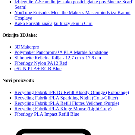
Izbjegnite Z-Seam linije: kako postići glatke površine uz Scarf
Seam!
YouTube Episode: Meet the Maker s Masterminds iza Kamui
Cosplaya
Kako koristiti značajku fuzzy skin u Curi
Otkrijte 3DJake:
3DMakerpro
Polymaker Panchroma™ PLA Marble Sandstone
Silhouette Reljefna folija - 12,7 cm x 17,8 cm
Fiberlogy Nylon PA12 Red
eSUN PLA+ RGB Blue
Novi proizvodi:
Recycling Fabrik rPETG Refill Bloody Orange (Rotorange)
Recycling Fabrik rPLA Sparkling Night (Crna-Glitter)
Recycling Fabrik rPLA Refill Flottes Veilchen (Purple)
Recycling Fabrik rPLA Kluge Mouse (Light Gray)
Fiberlogy PLA Impact Refill Blue