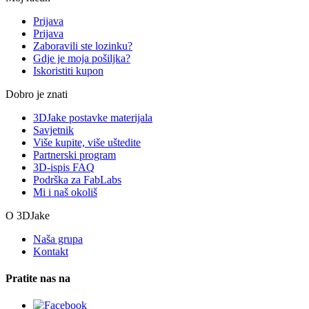
Prijava
Prijava
Zaboravili ste lozinku?
Gdje je moja pošiljka?
Iskoristiti kupon
Dobro je znati
3DJake postavke materijala
Savjetnik
Više kupite, više uštedite
Partnerski program
3D-ispis FAQ
Podrška za FabLabs
Mi i naš okoliš
O 3DJake
Naša grupa
Kontakt
Pratite nas na