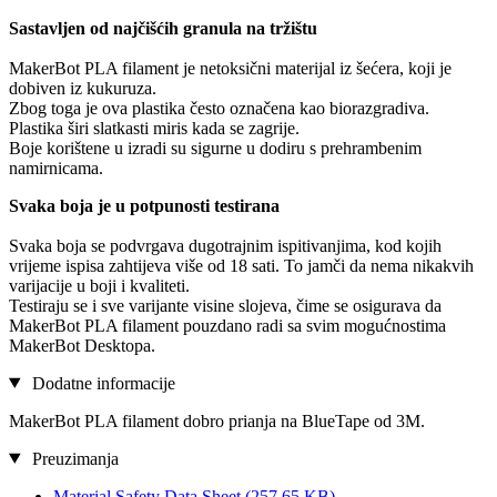
Sastavljen od najčišćih granula na tržištu
MakerBot PLA filament je netoksični materijal iz šećera, koji je
dobiven iz kukuruza.
Zbog toga je ova plastika često označena kao biorazgradiva.
Plastika širi slatkasti miris kada se zagrije.
Boje korištene u izradi su sigurne u dodiru s prehrambenim
namirnicama.
Svaka boja je u potpunosti testirana
Svaka boja se podvrgava dugotrajnim ispitivanjima, kod kojih
vrijeme ispisa zahtijeva više od 18 sati. To jamči da nema nikakvih
varijacije u boji i kvaliteti.
Testiraju se i sve varijante visine slojeva, čime se osigurava da
MakerBot PLA filament pouzdano radi sa svim mogućnostima
MakerBot Desktopa.
Dodatne informacije
MakerBot PLA filament dobro prianja na BlueTape od 3M.
Preuzimanja
Material Safety Data Sheet
(257,65 KB)