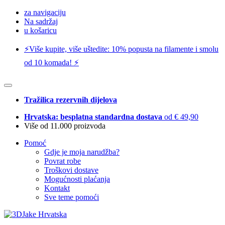
za navigaciju
Na sadržaj
u košaricu
⚡️Više kupite, više uštedite: 10% popusta na filamente i smolu
od 10 komada! ⚡️
Tražilica rezervnih dijelova
Hrvatska: besplatna standardna dostava
od € 49,90
Više od 11.000 proizvoda
Pomoć
Gdje je moja narudžba?
Povrat robe
Troškovi dostave
Mogućnosti plaćanja
Kontakt
Sve teme pomoći