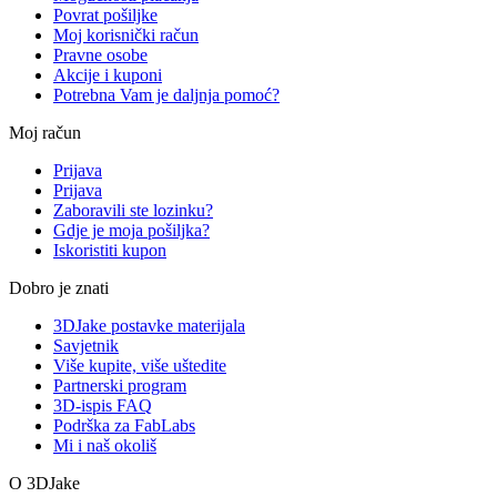
Povrat pošiljke
Moj korisnički račun
Pravne osobe
Akcije i kuponi
Potrebna Vam je daljnja pomoć?
Moj račun
Prijava
Prijava
Zaboravili ste lozinku?
Gdje je moja pošiljka?
Iskoristiti kupon
Dobro je znati
3DJake postavke materijala
Savjetnik
Više kupite, više uštedite
Partnerski program
3D-ispis FAQ
Podrška za FabLabs
Mi i naš okoliš
O 3DJake