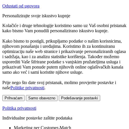
Odustati od ugovora
Personalizirajte svoje iskustvo kupnje
Kolačiće i druge tehnologije koristimo samo uz Vaš osobni pristanak
kako bismo Vam ponudili personalizirano iskustvo kupnje.
Kako bismo to postigli, prikupljamo podatke o našim korisnicima,
njihovom ponašanju i uređajima. Koristimo ih za kontinuiranu
optimizaciju naše web stranice i prikazivanje personaliziranih oglasa
i sadržaja, kao i za analizu statistike korištenja. Također možemo
usporediti Vaše šifrirane podatke s vanjskim pružateljima usluga i
prikazivati Vam ponude putem njihovih online oglašivačkih kanala
samo ako već i sami koristite njihove usluge.
Prije nego što date svoj pristanak, molimo provjerite postavke i
naše
Politike privatnosti
.
Prihvaćam
Samo obavezno
Podešavanje postavki
Politika privatnosti
Individualne postavke zaštite podataka
Marketing per Customer-Match