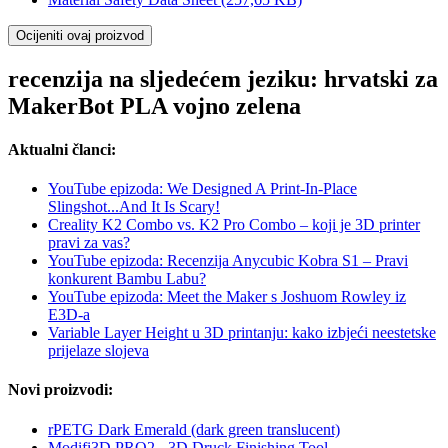
Ocijeniti ovaj proizvod
recenzija na sljedećem jeziku: hrvatski za
MakerBot PLA vojno zelena
Aktualni članci:
YouTube epizoda: We Designed A Print-In-Place
Slingshot...And It Is Scary!
Creality K2 Combo vs. K2 Pro Combo – koji je 3D printer
pravi za vas?
YouTube epizoda: Recenzija Anycubic Kobra S1 – Pravi
konkurent Bambu Labu?
YouTube epizoda: Meet the Maker s Joshuom Rowley iz
E3D-a
Variable Layer Height u 3D printanju: kako izbjeći neestetske
prijelaze slojeva
Novi proizvodi:
rPETG Dark Emerald (dark green translucent)
Modifi3D PRO2 - 3D Druck Finishing Tool