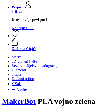
Prijava
Prijava
Jeste li ovdje
prvi put?
Kreirajte račun
Košarica
€ 0,00
Marke
3D printeri i više
Rezervni dijelovi i nadogradnje
Filamenti
Smole
Dodatni pribor
⚡ Sale
🔥 Noviteti
MakerBot
PLA vojno zelena