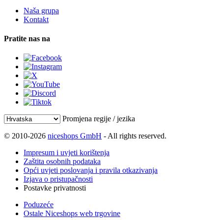
Naša grupa
Kontakt
Pratite nas na
Promjena regije / jezika
© 2010-2026
niceshops GmbH
- All rights reserved.
Impresum i uvjeti korištenja
Zaštita osobnih podataka
Opći uvjeti poslovanja i pravila otkazivanja
Izjava o pristupačnosti
Postavke privatnosti
Poduzeće
Ostale Niceshops web trgovine