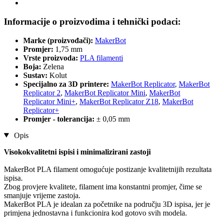
Informacije o proizvodima i tehnički podaci:
Marke (proizvođači):
MakerBot
Promjer:
1,75 mm
Vrste proizvoda:
PLA filamenti
Boja:
Zelena
Sustav:
Kolut
Specijalno za 3D printere:
MakerBot Replicator
,
MakerBot
Replicator 2
,
MakerBot Replicator Mini
,
MakerBot
Replicator Mini+
,
MakerBot Replicator Z18
,
MakerBot
Replicator+
Promjer - tolerancija:
± 0,05 mm
Opis
Visokokvalitetni ispisi i minimalizirani zastoji
MakerBot PLA filament omogućuje postizanje kvalitetnijih rezultata
ispisa.
Zbog provjere kvalitete, filament ima konstantni promjer, čime se
smanjuje vrijeme zastoja.
MakerBot PLA je idealan za početnike na području 3D ispisa, jer je
primjena jednostavna i funkcionira kod gotovo svih modela.