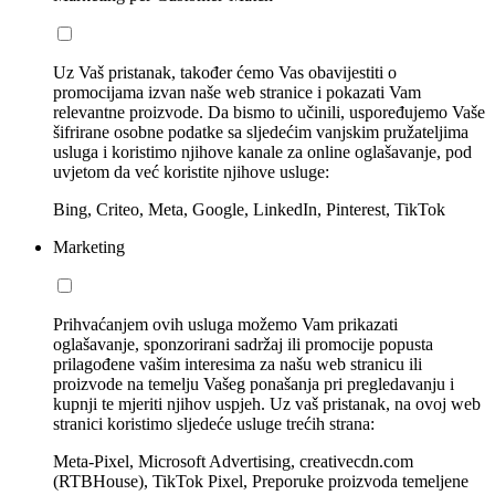
Uz Vaš pristanak, također ćemo Vas obavijestiti o
promocijama izvan naše web stranice i pokazati Vam
relevantne proizvode. Da bismo to učinili, uspoređujemo Vaše
šifrirane osobne podatke sa sljedećim vanjskim pružateljima
usluga i koristimo njihove kanale za online oglašavanje, pod
uvjetom da već koristite njihove usluge:
Bing, Criteo, Meta, Google, LinkedIn, Pinterest, TikTok
Marketing
Prihvaćanjem ovih usluga možemo Vam prikazati
oglašavanje, sponzorirani sadržaj ili promocije popusta
prilagođene vašim interesima za našu web stranicu ili
proizvode na temelju Vašeg ponašanja pri pregledavanju i
kupnji te mjeriti njihov uspjeh. Uz vaš pristanak, na ovoj web
stranici koristimo sljedeće usluge trećih strana:
Meta-Pixel, Microsoft Advertising, creativecdn.com
(RTBHouse), TikTok Pixel, Preporuke proizvoda temeljene