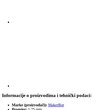
Informacije o proizvodima i tehnički podaci:
Marke (proizvođači):
MakerBot
Promjer:
1,75 mm