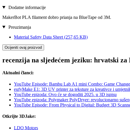
Dodatne informacije
MakerBot PLA filament dobro prianja na BlueTape od 3M.
Preuzimanja
Material Safety Data Sheet
(257,65 KB)
Ocijeniti ovaj proizvod
recenzija na sljedećem jeziku: hrvatski z
Aktualni članci:
YouTube Episode: Bambu Lab A1 mini Combo: Game Change
eufyMake E1: 3D UV printer za teksture za kreativce i umjetni
YouTube epizoda: Ovo će se dogoditi 2025. u 3D ispisu
YouTube epizoda: Polymaker PolyDryer: revolucionarno sušenje 
YouTube Episode: From Physical to Digital: Budget 3D Scanne
Otkrijte 3DJake:
LDO Motors