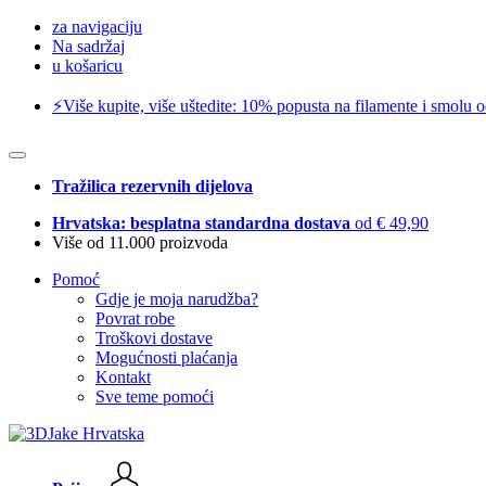
za navigaciju
Na sadržaj
u košaricu
⚡️Više kupite, više uštedite: 10% popusta na filamente i smolu 
Tražilica rezervnih dijelova
Hrvatska: besplatna standardna dostava
od € 49,90
Više od 11.000 proizvoda
Pomoć
Gdje je moja narudžba?
Povrat robe
Troškovi dostave
Mogućnosti plaćanja
Kontakt
Sve teme pomoći