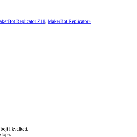
kerBot Replicator Z18
,
MakerBot Replicator+
ji i kvaliteti.
ktopa.