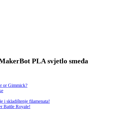
a MakerBot PLA svjetlo smeđa
r or Gimmick?
ke
i skladištenje filamenata!
r Battle Royale!