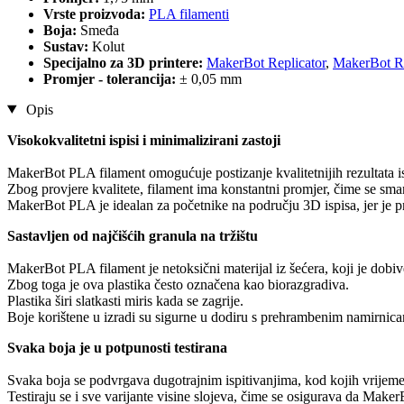
Vrste proizvoda:
PLA filamenti
Boja:
Smeđa
Sustav:
Kolut
Specijalno za 3D printere:
MakerBot Replicator
,
MakerBot Re
Promjer - tolerancija:
± 0,05 mm
Opis
Visokokvalitetni ispisi i minimalizirani zastoji
MakerBot PLA filament omogućuje postizanje kvalitetnijih rezultata i
Zbog provjere kvalitete, filament ima konstantni promjer, čime se sman
MakerBot PLA je idealan za početnike na području 3D ispisa, jer je p
Sastavljen od najčišćih granula na tržištu
MakerBot PLA filament je netoksični materijal iz šećera, koji je dobi
Zbog toga je ova plastika često označena kao biorazgradiva.
Plastika širi slatkasti miris kada se zagrije.
Boje korištene u izradi su sigurne u dodiru s prehrambenim namirnic
Svaka boja je u potpunosti testirana
Svaka boja se podvrgava dugotrajnim ispitivanjima, kod kojih vrijeme is
Testiraju se i sve varijante visine slojeva, čime se osigurava da M