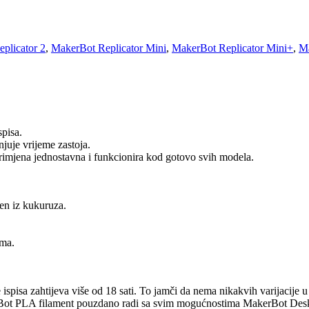
plicator 2
,
MakerBot Replicator Mini
,
MakerBot Replicator Mini+
,
Ma
spisa.
juje vrijeme zastoja.
rimjena jednostavna i funkcionira kod gotovo svih modela.
ven iz kukuruza.
ama.
pisa zahtijeva više od 18 sati. To jamči da nema nikakvih varijacije u bo
akerBot PLA filament pouzdano radi sa svim mogućnostima MakerBot Des