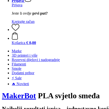
Prijava
Prijava
Jeste li ovdje
prvi put?
Kreirajte račun
Košarica
€ 0,00
Marke
3D printeri i više
Rezervni dijelovi i nadogradnje
Filamenti
Smole
Dodatni pribor
⚡ Sale
🔥 Noviteti
MakerBot
PLA svjetlo smeđa
Najbolji rezultati ispisa – jednostavno kori