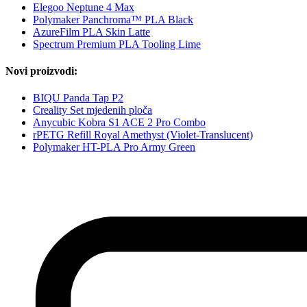
Elegoo Neptune 4 Max
Polymaker Panchroma™ PLA Black
AzureFilm PLA Skin Latte
Spectrum Premium PLA Tooling Lime
Novi proizvodi:
BIQU Panda Tap P2
Creality Set mjedenih ploča
Anycubic Kobra S1 ACE 2 Pro Combo
rPETG Refill Royal Amethyst (Violet-Translucent)
Polymaker HT-PLA Pro Army Green