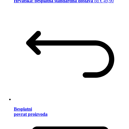
Hrvatska: besplatna standardna dostava
od € 49,90
Besplatni
povrat proizvoda