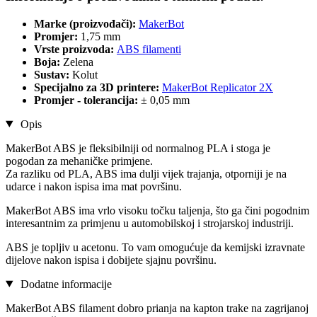
Marke (proizvođači):
MakerBot
Promjer:
1,75 mm
Vrste proizvoda:
ABS filamenti
Boja:
Zelena
Sustav:
Kolut
Specijalno za 3D printere:
MakerBot Replicator 2X
Promjer - tolerancija:
± 0,05 mm
Opis
MakerBot ABS je fleksibilniji od normalnog PLA i stoga je
pogodan za mehaničke primjene.
Za razliku od PLA, ABS ima dulji vijek trajanja, otporniji je na
udarce i nakon ispisa ima mat površinu.
MakerBot ABS ima vrlo visoku točku taljenja, što ga čini pogodnim
interesantnim za primjenu u automobilskoj i strojarskoj industriji.
ABS je topljiv u acetonu. To vam omogućuje da kemijski izravnate
dijelove nakon ispisa i dobijete sjajnu površinu.
Dodatne informacije
MakerBot ABS filament dobro prianja na kapton trake na zagrijanoj