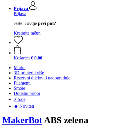
Prijava
Prijava
Jeste li ovdje
prvi put?
Kreirajte račun
Košarica
€ 0,00
Marke
3D printeri i više
Rezervni dijelovi i nadogradnje
Filamenti
Smole
Dodatni pribor
⚡ Sale
🔥 Noviteti
MakerBot
ABS zelena