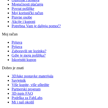
Mogućnosti plaćanja
Povrat pošiljke
Moj korisnički račun
Pravne osobe
Akcije i kuponi
Potrebna Vam je daljnja pomoć?
Moj račun
Prijava
Prijava
Zaboravili ste lozinku?
Gdje je moja pošiljka?
Iskoristiti kupon
Dobro je znati
3DJake postavke materijala
Savjetnik
Više kupite, više uštedite
Partnerski program
3D-ispis FAQ
Podrška za FabLabs
Mi i naš okoliš