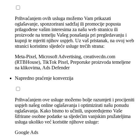
Prihvaćanjem ovih usluga možemo Vam prikazati
oglašavanje, sponzorirani sadržaj ili promocije popusta
prilagođene vašim interesima za našu web stranicu ili
proizvode na temelju Vašeg ponašanja pri pregledavanju i
kupnji te mjeriti njihov uspjeh. Uz vaš pristanak, na ovoj web
stranici koristimo sljedeće usluge trećih strana:
Meta-Pixel, Microsoft Advertising, creativecdn.com
(RTBHouse), TikTok Pixel, Preporuke proizvoda temeljene
na klikovima, Ads Defender
Napredno praćenje konverzija
Prihvaćanjem ove usluge možemo bolje razumjeti i procijeniti
uspjeh našeg online oglašavanja i optimizirati našu ponudu
oglašavanja. Kako bismo to učinili, uspoređujemo Vaše
šifrirane osobne podatke sa sljedećim vanjskim pružateljima
usluga ukoliko već koristite njihove usluge:
Google Ads