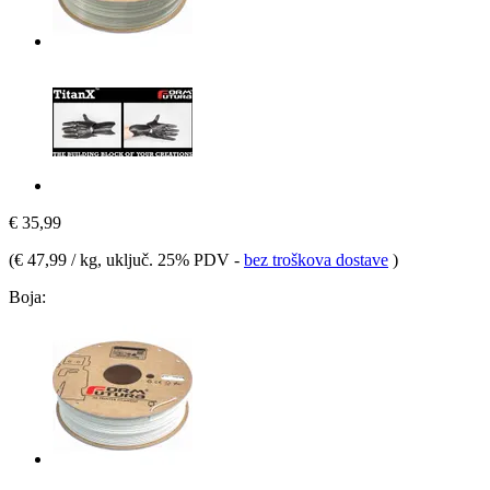
€ 35,99
(
€ 47,99 / kg
, uključ. 25% PDV
-
bez troškova dostave
)
Boja: