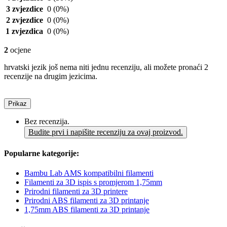
3 zvjezdice
0
(0%)
2 zvjezdice
0
(0%)
1 zvjezdica
0
(0%)
2
ocjene
hrvatski jezik još nema niti jednu recenziju, ali možete pronaći 2
recenzije na drugim jezicima.
Prikaz
Bez recenzija.
Budite prvi i napišite recenziju za ovaj proizvod.
Popularne kategorije:
Bambu Lab AMS kompatibilni filamenti
Filamenti za 3D ispis s promjerom 1,75mm
Prirodni filamenti za 3D printere
Prirodni ABS filamenti za 3D printanje
1,75mm ABS filamenti za 3D printanje