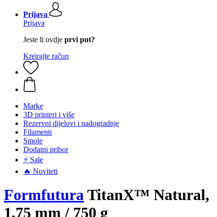
Prijava
Prijava
Jeste li ovdje
prvi put?
Kreirajte račun
Marke
3D printeri i više
Rezervni dijelovi i nadogradnje
Filamenti
Smole
Dodatni pribor
⚡ Sale
🔥 Noviteti
Formfutura
TitanX™ Natural,
1,75 mm / 750 g