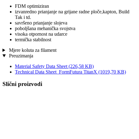
FDM optimiziran
izvanredno prianjanje na grijane radne ploče,kapton, Build
Tak i td.
savršeno prianjanje slojeva
poboljšana mehanička svojstva
visoka otpornost na udarce
termička stabilnost
Mjere koluta za filament
Preuzimanja
Material Safety Data Sheet
(226,58 KB)
Technical Data Sheet_FormFutura TitanX
(1019,70 KB)
Slični proizvodi