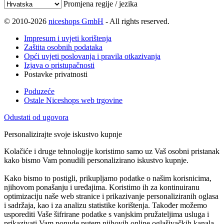
Promjena regije / jezika
© 2010-2026
niceshops GmbH
- All rights reserved.
Impresum i uvjeti korištenja
Zaštita osobnih podataka
Opći uvjeti poslovanja i pravila otkazivanja
Izjava o pristupačnosti
Postavke privatnosti
Poduzeće
Ostale Niceshops web trgovine
Odustati od ugovora
Personalizirajte svoje iskustvo kupnje
Kolačiće i druge tehnologije koristimo samo uz Vaš osobni pristanak
kako bismo Vam ponudili personalizirano iskustvo kupnje.
Kako bismo to postigli, prikupljamo podatke o našim korisnicima,
njihovom ponašanju i uređajima. Koristimo ih za kontinuiranu
optimizaciju naše web stranice i prikazivanje personaliziranih oglasa
i sadržaja, kao i za analizu statistike korištenja. Također možemo
usporediti Vaše šifrirane podatke s vanjskim pružateljima usluga i
prikazivati Vam ponude putem njihovih online oglašivačkih kanala