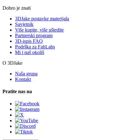
Dobro je znati
3DJake postavke materijala
Savjetnik
Više kupite, više uštedite
Partnerski program
3D-ispis FAQ
Podrška za FabLabs
Mi i naš okoliš
O 3DJake
Naša grupa
Kontakt
Pratite nas na