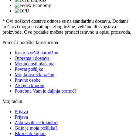
* Ovi troškovi dostave odnose se na standardnu ​​dostavu. Dodatni
troškovi mogu nastati npr. zbog težine, veličine ili svojstava
proizvoda. Ove podatke možete pronaći izravno u opisu proizvoda.
Pomoć i podrška korisnicima
Kako izvršiti narudžbu
Otprema i dostava
Mogućnosti plaćanja
Povrat pošiljke
Moj korisnički račun
Pravne osobe
Akcije i kuponi
Potrebna Vam je daljnja pomoć?
Moj račun
Prijava
Prijava
Zaboravili ste lozinku?
Gdje je moja pošiljka?
Iskoristiti kupon