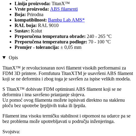
Linija proizvoda:
TitanX™
Vrste proizvoda:
ABS filamenti
Boja:
Prirodna
kompatibilnost:
Bambu Lab AMS*
RAL boja:
RAL 9010
Sustav:
Kolut
Preporučena temperatura obrade:
240 - 265 °C
Preporučena temperatura podloge:
70 - 100 °C
Promjer - tolerancija:
± 0,05 mm
Opis
TitanX™ je revolucionaran novi filament visokih performansi za
FDM 3D printere. Formfutura TitanXTM je usavršeni ABS filament
koji se ne deformira i zbog toga je savršen za ispise velikih modela.
S TitanX™ dobivate FDM optimirani ABS filament koji se ne
deformira i ima savršeno prianjanje slojeva.
Uz pomoć ovog filamenta možete ispisivati direktno na staklenu
ploču bez upotrebe ljepljivih traka ili ljepila.
Filament ima visoku termičku stabilnost i otpornost na udarce pa se
bez problema može upotrebljavati u području inženjeringa.
Svojstva: