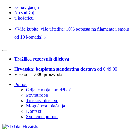
za navigaciju
Na sadržaj
u košaricu
⚡️Više kupite, više uštedite: 10% popusta na filamente i smolu
od 10 komada! ⚡️
Tražilica rezervnih dijelova
Hrvatska: besplatna standardna dostava
od € 49,90
Više od 11.000 proizvoda
Pomoć
Gdje je moja narudžba?
Povrat robe
Troškovi dostave
Mogućnosti plaćanja
Kontakt
Sve teme pomoći