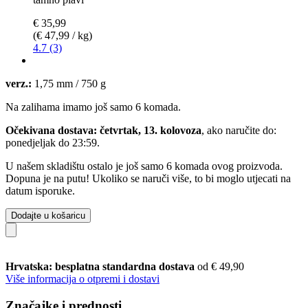
€ 35,99
(€ 47,99 / kg)
4.7 (3)
verz.:
1,75 mm / 750 g
Na zalihama imamo još samo 6 komada.
Očekivana dostava: četvrtak, 13. kolovoza
, ako naručite do:
ponedjeljak do 23:59
.
U našem skladištu ostalo je još samo 6 komada ovog proizvoda.
Dopuna je na putu! Ukoliko se naruči više, to bi moglo utjecati na
datum isporuke.
Dodajte u košaricu
Hrvatska: besplatna standardna dostava
od € 49,90
Više informacija o otpremi i dostavi
Značajke i prednosti