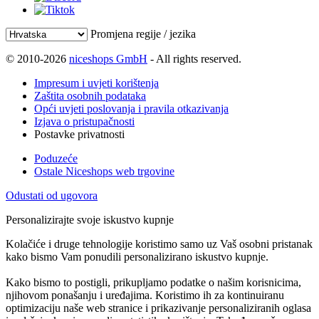
Promjena regije / jezika
© 2010-2026
niceshops GmbH
- All rights reserved.
Impresum i uvjeti korištenja
Zaštita osobnih podataka
Opći uvjeti poslovanja i pravila otkazivanja
Izjava o pristupačnosti
Postavke privatnosti
Poduzeće
Ostale Niceshops web trgovine
Odustati od ugovora
Personalizirajte svoje iskustvo kupnje
Kolačiće i druge tehnologije koristimo samo uz Vaš osobni pristanak
kako bismo Vam ponudili personalizirano iskustvo kupnje.
Kako bismo to postigli, prikupljamo podatke o našim korisnicima,
njihovom ponašanju i uređajima. Koristimo ih za kontinuiranu
optimizaciju naše web stranice i prikazivanje personaliziranih oglasa