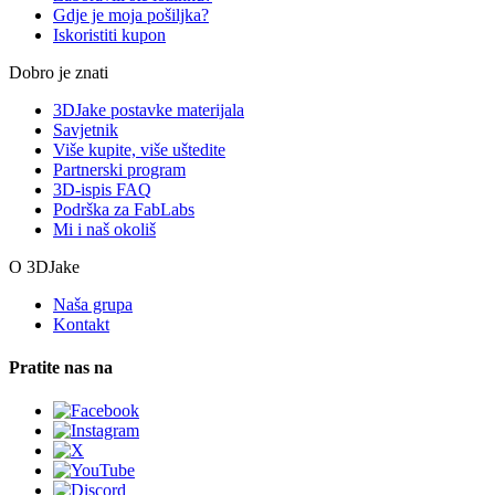
Gdje je moja pošiljka?
Iskoristiti kupon
Dobro je znati
3DJake postavke materijala
Savjetnik
Više kupite, više uštedite
Partnerski program
3D-ispis FAQ
Podrška za FabLabs
Mi i naš okoliš
O 3DJake
Naša grupa
Kontakt
Pratite nas na