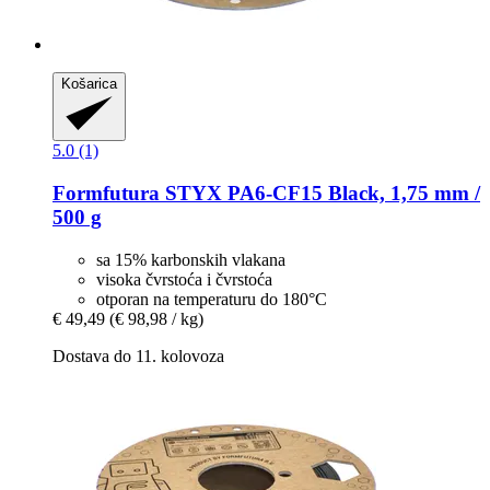
Košarica
5.0 (1)
Formfutura
STYX PA6-​CF15 Black, 1,75 mm /
500 g
sa 15% karbonskih vlakana
visoka čvrstoća i čvrstoća
otporan na temperaturu do 180°C
€ 49,49
(€ 98,98 / kg)
Dostava do 11. kolovoza