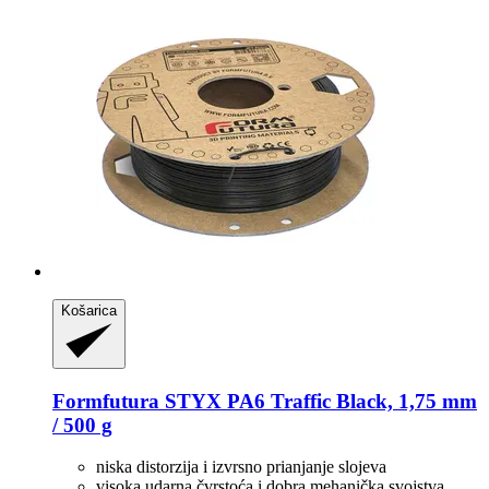
Košarica
Formfutura
STYX PA6 Traffic Black, 1,75 mm
/ 500 g
niska distorzija i izvrsno prianjanje slojeva
visoka udarna čvrstoća i dobra mehanička svojstva