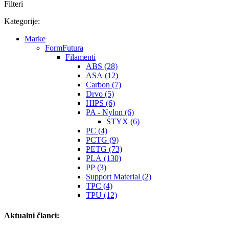
Filteri
Kategorije:
Marke
FormFutura
Filamenti
ABS (28)
ASA (12)
Carbon (7)
Drvo (5)
HIPS (6)
PA - Nylon (6)
STYX (6)
PC (4)
PCTG (9)
PETG (73)
PLA (130)
PP (3)
Support Material (2)
TPC (4)
TPU (12)
Aktualni članci: