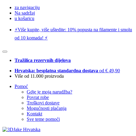
za navigaciju
Na sadržaj
u košaricu
⚡️Više kupite, više uštedite: 10% popusta na filamente i smolu
od 10 komada! ⚡️
Tražilica rezervnih dijelova
Hrvatska: besplatna standardna dostava
od € 49,90
Više od 11.000 proizvoda
Pomoć
Gdje je moja narudžba?
Povrat robe
Troškovi dostave
Mogućnosti plaćanja
Kontakt
Sve teme pomoći