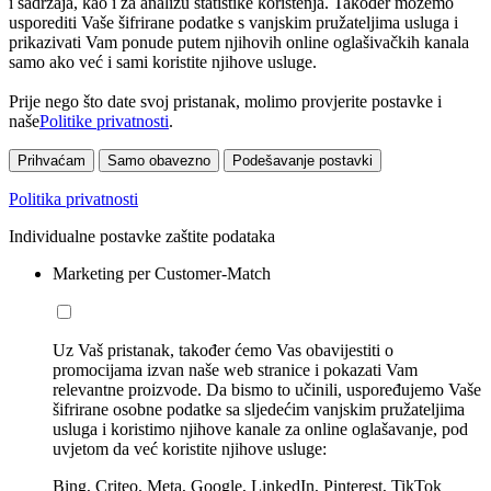
i sadržaja, kao i za analizu statistike korištenja. Također možemo
usporediti Vaše šifrirane podatke s vanjskim pružateljima usluga i
prikazivati Vam ponude putem njihovih online oglašivačkih kanala
samo ako već i sami koristite njihove usluge.
Prije nego što date svoj pristanak, molimo provjerite postavke i
naše
Politike privatnosti
.
Prihvaćam
Samo obavezno
Podešavanje postavki
Politika privatnosti
Individualne postavke zaštite podataka
Marketing per Customer-Match
Uz Vaš pristanak, također ćemo Vas obavijestiti o
promocijama izvan naše web stranice i pokazati Vam
relevantne proizvode. Da bismo to učinili, uspoređujemo Vaše
šifrirane osobne podatke sa sljedećim vanjskim pružateljima
usluga i koristimo njihove kanale za online oglašavanje, pod
uvjetom da već koristite njihove usluge:
Bing, Criteo, Meta, Google, LinkedIn, Pinterest, TikTok