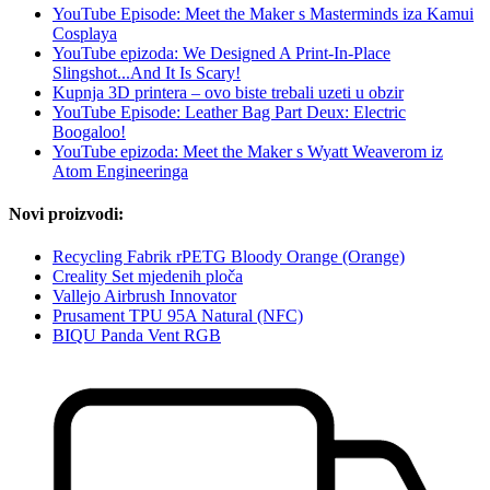
YouTube Episode: Meet the Maker s Masterminds iza Kamui
Cosplaya
YouTube epizoda: We Designed A Print-In-Place
Slingshot...And It Is Scary!
Kupnja 3D printera – ovo biste trebali uzeti u obzir
YouTube Episode: Leather Bag Part Deux: Electric
Boogaloo!
YouTube epizoda: Meet the Maker s Wyatt Weaverom iz
Atom Engineeringa
Novi proizvodi:
Recycling Fabrik rPETG Bloody Orange (Orange)
Creality Set mjedenih ploča
Vallejo Airbrush Innovator
Prusament TPU 95A Natural (NFC)
BIQU Panda Vent RGB