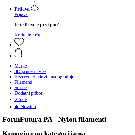
Prijava
Prijava
Jeste li ovdje
prvi put?
Kreirajte račun
Marke
3D printeri i više
Rezervni dijelovi i nadogradnje
Filamenti
Smole
Dodatni pribor
⚡ Sale
🔥 Noviteti
FormFutura PA - Nylon filamenti
Kupovina po kategorijama