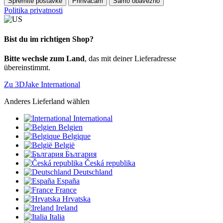
Spremite postavke
Prihvaćam
Samo obavezno
Politika privatnosti
Bist du im richtigen Shop?
Bitte wechsle zum Land
, das mit deiner Lieferadresse
übereinstimmt.
Zu 3DJake International
Anderes Lieferland wählen
International
Belgien
Belgique
België
България
Česká republika
Deutschland
España
France
Hrvatska
Ireland
Italia