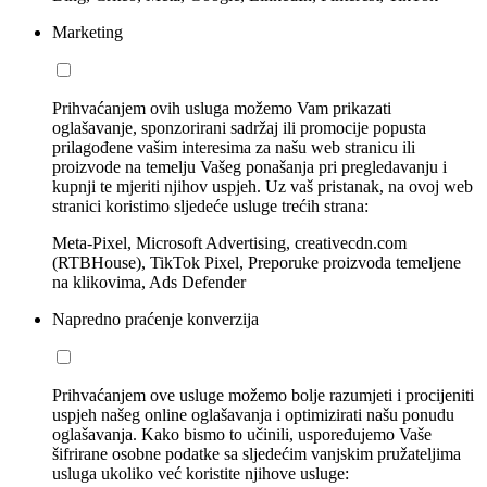
Marketing
Prihvaćanjem ovih usluga možemo Vam prikazati
oglašavanje, sponzorirani sadržaj ili promocije popusta
prilagođene vašim interesima za našu web stranicu ili
proizvode na temelju Vašeg ponašanja pri pregledavanju i
kupnji te mjeriti njihov uspjeh. Uz vaš pristanak, na ovoj web
stranici koristimo sljedeće usluge trećih strana:
Meta-Pixel, Microsoft Advertising, creativecdn.com
(RTBHouse), TikTok Pixel, Preporuke proizvoda temeljene
na klikovima, Ads Defender
Napredno praćenje konverzija
Prihvaćanjem ove usluge možemo bolje razumjeti i procijeniti
uspjeh našeg online oglašavanja i optimizirati našu ponudu
oglašavanja. Kako bismo to učinili, uspoređujemo Vaše
šifrirane osobne podatke sa sljedećim vanjskim pružateljima
usluga ukoliko već koristite njihove usluge: