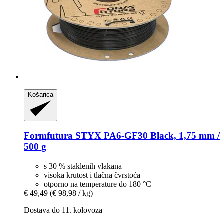
Košarica
Formfutura
STYX PA6-​GF30 Black, 1,75 mm /
500 g
s 30 % staklenih vlakana
visoka krutost i tlačna čvrstoća
otporno na temperature do 180 °C
€ 49,49
(€ 98,98 / kg)
Dostava do 11. kolovoza