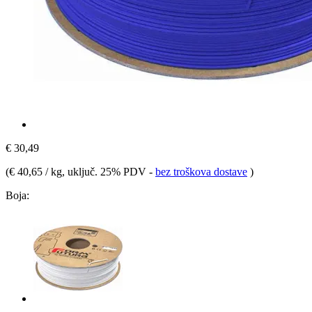
€ 30,49
(
€ 40,65 / kg
, uključ. 25% PDV
-
bez troškova dostave
)
Boja: