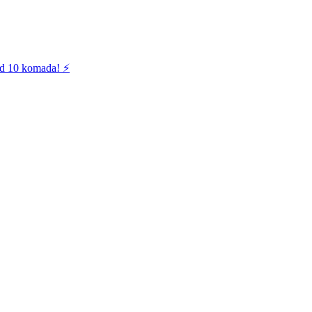
od 10 komada! ⚡️