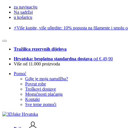
za navigaciju
Na sadržaj
u košaricu
⚡️Više kupite, više uštedite: 10% popusta na filamente i smolu 
Tražilica rezervnih dijelova
Hrvatska: besplatna standardna dostava
od € 49,90
Više od 11.000 proizvoda
Pomoć
Gdje je moja narudžba?
Povrat robe
Troškovi dostave
Mogućnosti plaćanja
Kontakt
Sve teme pomoći