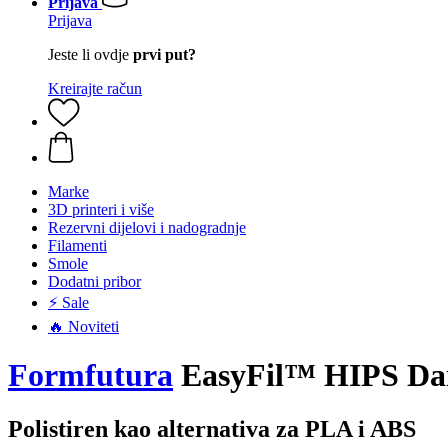
Prijava
Prijava
Jeste li ovdje
prvi put?
Kreirajte račun
Marke
3D printeri i više
Rezervni dijelovi i nadogradnje
Filamenti
Smole
Dodatni pribor
⚡ Sale
🔥 Noviteti
Formfutura
EasyFil™ HIPS Dark
Polistiren kao alternativa za PLA i ABS