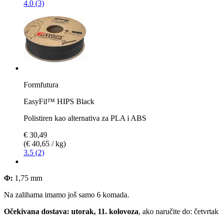
4.0 (3)
Formfutura
EasyFil™ HIPS Black
Polistiren kao alternativa za PLA i ABS
€ 30,49
(€ 40,65 / kg)
3.5 (2)
Φ:
1,75 mm
Na zalihama imamo još samo 6 komada.
Očekivana dostava: utorak, 11. kolovoza
, ako naručite do:
četvrtak