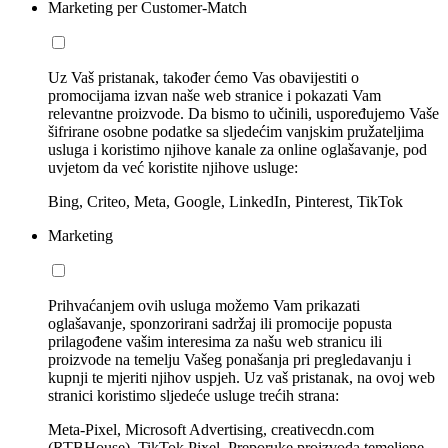
Marketing per Customer-Match
Uz Vaš pristanak, također ćemo Vas obavijestiti o
promocijama izvan naše web stranice i pokazati Vam
relevantne proizvode. Da bismo to učinili, uspoređujemo Vaše
šifrirane osobne podatke sa sljedećim vanjskim pružateljima
usluga i koristimo njihove kanale za online oglašavanje, pod
uvjetom da već koristite njihove usluge:
Bing, Criteo, Meta, Google, LinkedIn, Pinterest, TikTok
Marketing
Prihvaćanjem ovih usluga možemo Vam prikazati
oglašavanje, sponzorirani sadržaj ili promocije popusta
prilagođene vašim interesima za našu web stranicu ili
proizvode na temelju Vašeg ponašanja pri pregledavanju i
kupnji te mjeriti njihov uspjeh. Uz vaš pristanak, na ovoj web
stranici koristimo sljedeće usluge trećih strana:
Meta-Pixel, Microsoft Advertising, creativecdn.com
(RTBHouse), TikTok Pixel, Preporuke proizvoda temeljene