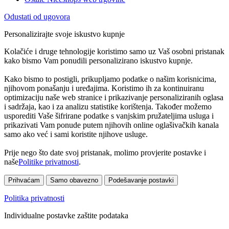
Odustati od ugovora
Personalizirajte svoje iskustvo kupnje
Kolačiće i druge tehnologije koristimo samo uz Vaš osobni pristanak
kako bismo Vam ponudili personalizirano iskustvo kupnje.
Kako bismo to postigli, prikupljamo podatke o našim korisnicima,
njihovom ponašanju i uređajima. Koristimo ih za kontinuiranu
optimizaciju naše web stranice i prikazivanje personaliziranih oglasa
i sadržaja, kao i za analizu statistike korištenja. Također možemo
usporediti Vaše šifrirane podatke s vanjskim pružateljima usluga i
prikazivati Vam ponude putem njihovih online oglašivačkih kanala
samo ako već i sami koristite njihove usluge.
Prije nego što date svoj pristanak, molimo provjerite postavke i
naše
Politike privatnosti
.
Prihvaćam
Samo obavezno
Podešavanje postavki
Politika privatnosti
Individualne postavke zaštite podataka