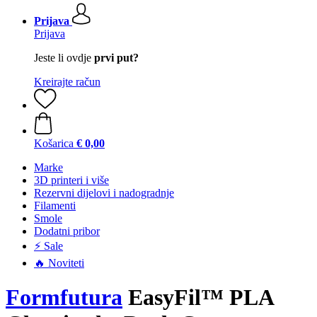
Prijava
Prijava
Jeste li ovdje
prvi put?
Kreirajte račun
Košarica
€ 0,00
Marke
3D printeri i više
Rezervni dijelovi i nadogradnje
Filamenti
Smole
Dodatni pribor
⚡ Sale
🔥 Noviteti
Formfutura
EasyFil™ PLA