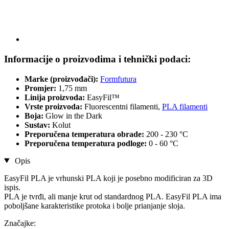
Informacije o proizvodima i tehnički podaci:
Marke (proizvođači):
Formfutura
Promjer:
1,75 mm
Linija proizvoda:
EasyFil™
Vrste proizvoda:
Fluorescentni filamenti,
PLA filamenti
Boja:
Glow in the Dark
Sustav:
Kolut
Preporučena temperatura obrade:
200 - 230 °C
Preporučena temperatura podloge:
0 - 60 °C
Opis
EasyFil PLA je vrhunski PLA koji je posebno modificiran za 3D
ispis.
PLA je tvrđi, ali manje krut od standardnog PLA. EasyFil PLA ima
poboljšane karakteristike protoka i bolje prianjanje sloja.
Značajke: