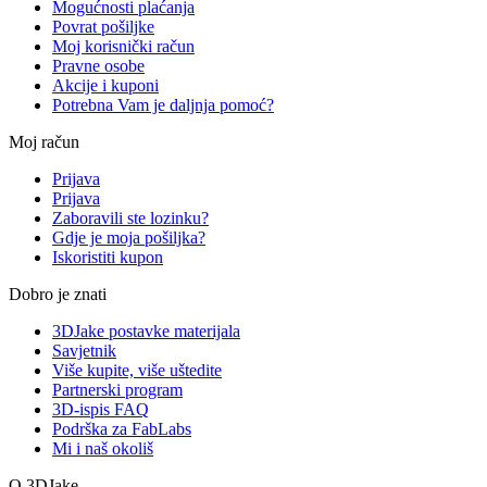
Mogućnosti plaćanja
Povrat pošiljke
Moj korisnički račun
Pravne osobe
Akcije i kuponi
Potrebna Vam je daljnja pomoć?
Moj račun
Prijava
Prijava
Zaboravili ste lozinku?
Gdje je moja pošiljka?
Iskoristiti kupon
Dobro je znati
3DJake postavke materijala
Savjetnik
Više kupite, više uštedite
Partnerski program
3D-ispis FAQ
Podrška za FabLabs
Mi i naš okoliš
O 3DJake