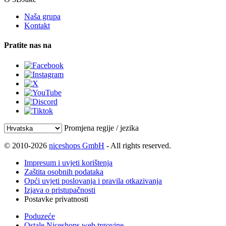
Naša grupa
Kontakt
Pratite nas na
Promjena regije / jezika
© 2010-2026
niceshops GmbH
- All rights reserved.
Impresum i uvjeti korištenja
Zaštita osobnih podataka
Opći uvjeti poslovanja i pravila otkazivanja
Izjava o pristupačnosti
Postavke privatnosti
Poduzeće
Ostale Niceshops web trgovine