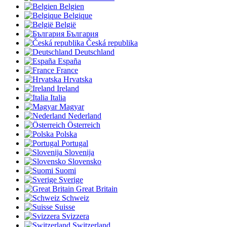
Belgien
Belgique
België
България
Česká republika
Deutschland
España
France
Hrvatska
Ireland
Italia
Magyar
Nederland
Österreich
Polska
Portugal
Slovenija
Slovensko
Suomi
Sverige
Great Britain
Schweiz
Suisse
Svizzera
Switzerland