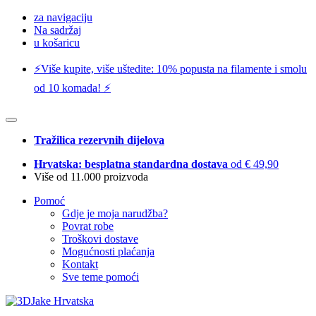
za navigaciju
Na sadržaj
u košaricu
⚡️Više kupite, više uštedite: 10% popusta na filamente i smolu
od 10 komada! ⚡️
Tražilica rezervnih dijelova
Hrvatska: besplatna standardna dostava
od € 49,90
Više od 11.000 proizvoda
Pomoć
Gdje je moja narudžba?
Povrat robe
Troškovi dostave
Mogućnosti plaćanja
Kontakt
Sve teme pomoći