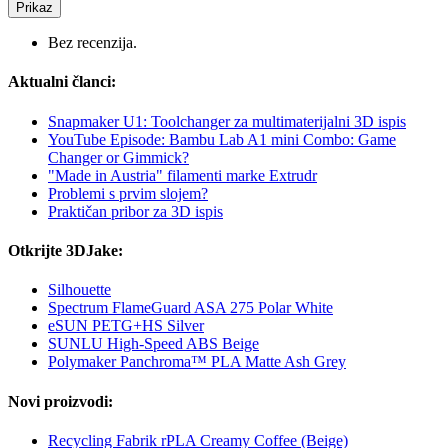
Prikaz
Bez recenzija.
Aktualni članci:
Snapmaker U1: Toolchanger za multimaterijalni 3D ispis
YouTube Episode: Bambu Lab A1 mini Combo: Game
Changer or Gimmick?
"Made in Austria" filamenti marke Extrudr
Problemi s prvim slojem?
Praktičan pribor za 3D ispis
Otkrijte 3DJake:
Silhouette
Spectrum FlameGuard ASA 275 Polar White
eSUN PETG+HS Silver
SUNLU High-Speed ABS Beige
Polymaker Panchroma™ PLA Matte Ash Grey
Novi proizvodi:
Recycling Fabrik rPLA Creamy Coffee (Beige)