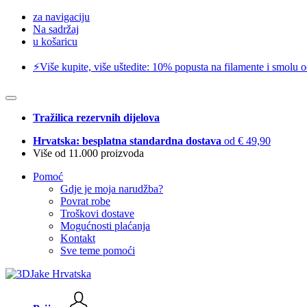
za navigaciju
Na sadržaj
u košaricu
⚡️Više kupite, više uštedite: 10% popusta na filamente i smolu 
Tražilica rezervnih dijelova
Hrvatska: besplatna standardna dostava
od € 49,90
Više od 11.000 proizvoda
Pomoć
Gdje je moja narudžba?
Povrat robe
Troškovi dostave
Mogućnosti plaćanja
Kontakt
Sve teme pomoći