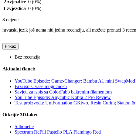
2 zvjezdice
0
(0%)
1 zvjezdica
0
(0%)
3
ocjene
hrvatski jezik još nema niti jednu recenziju, ali možete pronaći 3 rece
Prikaz
Bez recenzija.
Aktualni članci:
YouTube Episode: Game-Changer: Bambu A1 mini SwapMod
Brzi ispis: vaše mogućnosti
Savjeti za ispis sa ColorFabb bakrenim filamentom
YouTube Episode: Anycubic Kobra 2 Pro Review
Test proizvoda: UniFormation GKtwo, Resin Curing Station & 
Otkrijte 3DJake:
Silhouette
Spectrum ReFill Pastello PLA Flamingo Red