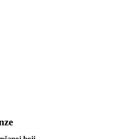
nze
nčanoj boji