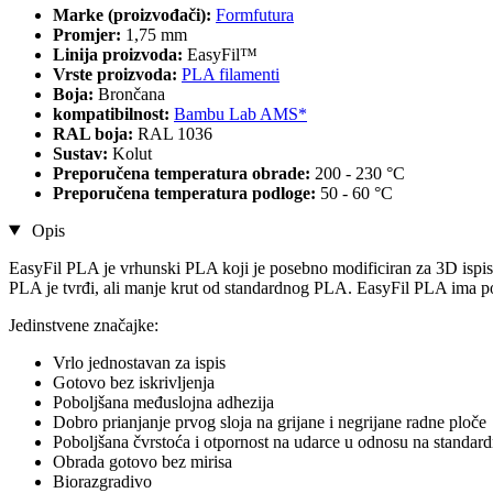
Marke (proizvođači):
Formfutura
Promjer:
1,75 mm
Linija proizvoda:
EasyFil™
Vrste proizvoda:
PLA filamenti
Boja:
Brončana
kompatibilnost:
Bambu Lab AMS*
RAL boja:
RAL 1036
Sustav:
Kolut
Preporučena temperatura obrade:
200 - 230 °C
Preporučena temperatura podloge:
50 - 60 °C
Opis
EasyFil PLA je vrhunski PLA koji je posebno modificiran za 3D ispis
PLA je tvrđi, ali manje krut od standardnog PLA. EasyFil PLA ima pob
Jedinstvene značajke:
Vrlo jednostavan za ispis
Gotovo bez iskrivljenja
Poboljšana međuslojna adhezija
Dobro prianjanje prvog sloja na grijane i negrijane radne ploče
Poboljšana čvrstoća i otpornost na udarce u odnosu na standa
Obrada gotovo bez mirisa
Biorazgradivo