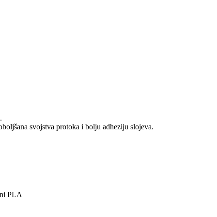
.
oljšana svojstva protoka i bolju adheziju slojeva.
rdni PLA