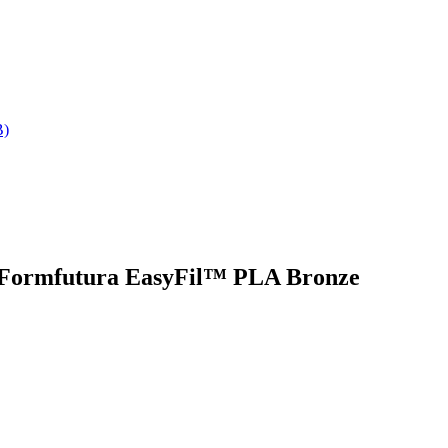
B)
za Formfutura EasyFil™ PLA Bronze