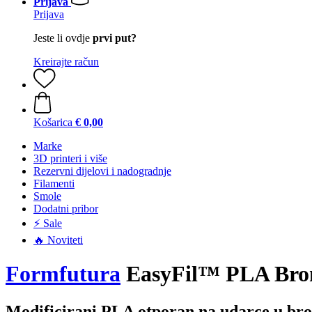
Prijava
Prijava
Jeste li ovdje
prvi put?
Kreirajte račun
Košarica
€ 0,00
Marke
3D printeri i više
Rezervni dijelovi i nadogradnje
Filamenti
Smole
Dodatni pribor
⚡ Sale
🔥 Noviteti
Formfutura
EasyFil™ PLA Bro
Modificirani PLA otporan na udarce u bro