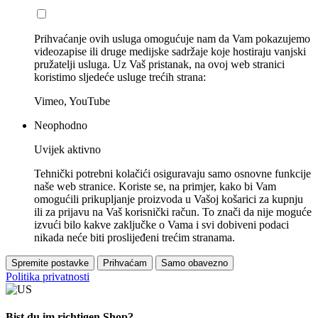
Prihvaćanje ovih usluga omogućuje nam da Vam pokazujemo
videozapise ili druge medijske sadržaje koje hostiraju vanjski
pružatelji usluga. Uz Vaš pristanak, na ovoj web stranici
koristimo sljedeće usluge trećih strana:
Vimeo, YouTube
Neophodno
Uvijek aktivno
Tehnički potrebni kolačići osiguravaju samo osnovne funkcije
naše web stranice. Koriste se, na primjer, kako bi Vam
omogućili prikupljanje proizvoda u Vašoj košarici za kupnju
ili za prijavu na Vaš korisnički račun. To znači da nije moguće
izvući bilo kakve zaključke o Vama i svi dobiveni podaci
nikada neće biti proslijeđeni trećim stranama.
Spremite postavke
Prihvaćam
Samo obavezno
Politika privatnosti
Bist du im richtigen Shop?