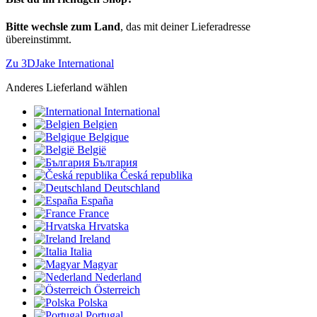
Bitte wechsle zum Land
, das mit deiner Lieferadresse
übereinstimmt.
Zu 3DJake International
Anderes Lieferland wählen
International
Belgien
Belgique
België
България
Česká republika
Deutschland
España
France
Hrvatska
Ireland
Italia
Magyar
Nederland
Österreich
Polska
Portugal