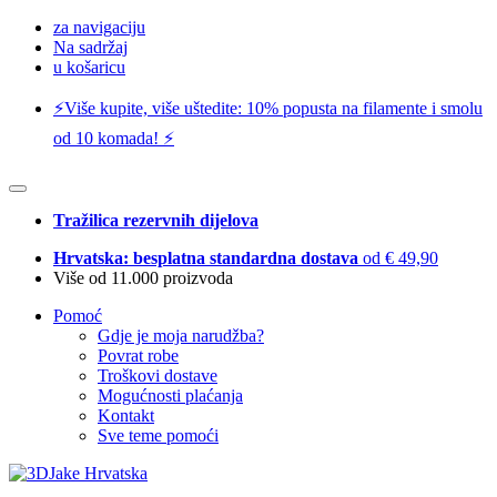
za navigaciju
Na sadržaj
u košaricu
⚡️Više kupite, više uštedite: 10% popusta na filamente i smolu
od 10 komada! ⚡️
Tražilica rezervnih dijelova
Hrvatska: besplatna standardna dostava
od € 49,90
Više od 11.000 proizvoda
Pomoć
Gdje je moja narudžba?
Povrat robe
Troškovi dostave
Mogućnosti plaćanja
Kontakt
Sve teme pomoći