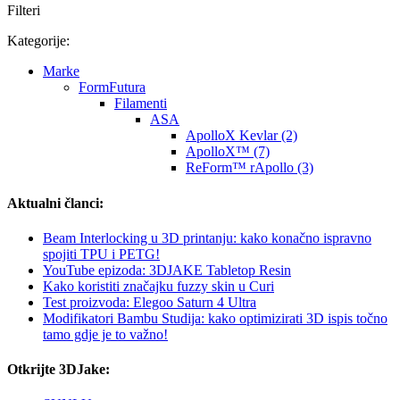
Filteri
Kategorije:
Marke
FormFutura
Filamenti
ASA
ApolloX Kevlar (2)
ApolloX™ (7)
ReForm™ rApollo (3)
Aktualni članci:
Beam Interlocking u 3D printanju: kako konačno ispravno
spojiti TPU i PETG!
YouTube epizoda: 3DJAKE Tabletop Resin
Kako koristiti značajku fuzzy skin u Curi
Test proizvoda: Elegoo Saturn 4 Ultra
Modifikatori Bambu Studija: kako optimizirati 3D ispis točno
tamo gdje je to važno!
Otkrijte 3DJake: