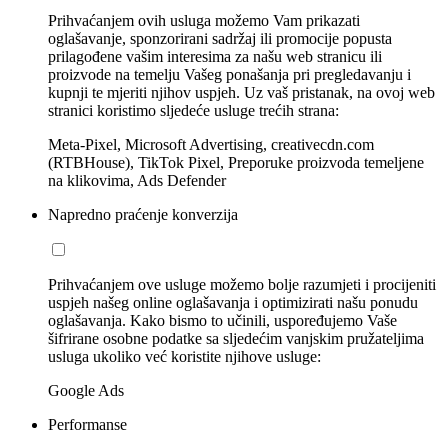
Prihvaćanjem ovih usluga možemo Vam prikazati
oglašavanje, sponzorirani sadržaj ili promocije popusta
prilagođene vašim interesima za našu web stranicu ili
proizvode na temelju Vašeg ponašanja pri pregledavanju i
kupnji te mjeriti njihov uspjeh. Uz vaš pristanak, na ovoj web
stranici koristimo sljedeće usluge trećih strana:
Meta-Pixel, Microsoft Advertising, creativecdn.com
(RTBHouse), TikTok Pixel, Preporuke proizvoda temeljene
na klikovima, Ads Defender
Napredno praćenje konverzija
Prihvaćanjem ove usluge možemo bolje razumjeti i procijeniti
uspjeh našeg online oglašavanja i optimizirati našu ponudu
oglašavanja. Kako bismo to učinili, uspoređujemo Vaše
šifrirane osobne podatke sa sljedećim vanjskim pružateljima
usluga ukoliko već koristite njihove usluge:
Google Ads
Performanse