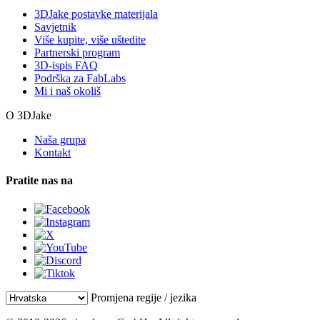
3DJake postavke materijala
Savjetnik
Više kupite, više uštedite
Partnerski program
3D-ispis FAQ
Podrška za FabLabs
Mi i naš okoliš
O 3DJake
Naša grupa
Kontakt
Pratite nas na
Promjena regije / jezika