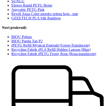
SUNLU
Elegoo Rapid PETG Beige
Anycubic PETG Pink
Revell Aqua Color morsko zelena boja - mat
GEEETECH PLA Silk Rainbow
Novi proizvodi:
BIQU Pelena
BIQU Panda Tap P2
rPETG Refill Mystical Emerald (Green-Translucent)
Recycling Fabrik rPLA Refill Hidden Lagoon (Blue)
Recycling Fabrik rPETG Frosty Rose (Rosa-translucent)