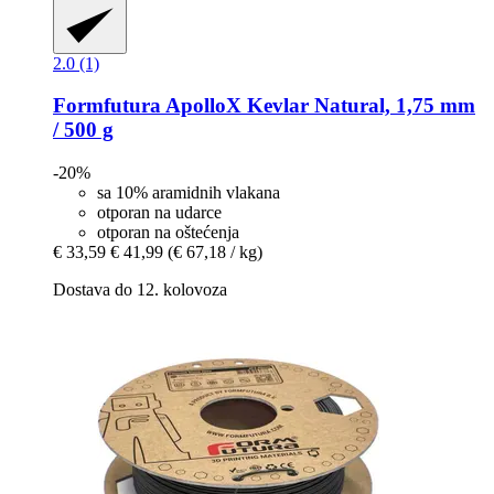
2.0 (1)
Formfutura
ApolloX Kevlar Natural, 1,75 mm
/ 500 g
-20%
sa 10% aramidnih vlakana
otporan na udarce
otporan na oštećenja
€ 33,59
€ 41,99
(€ 67,18 / kg)
Dostava do 12. kolovoza