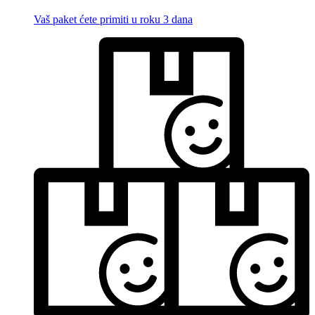
Vaš paket ćete primiti u roku 3 dana