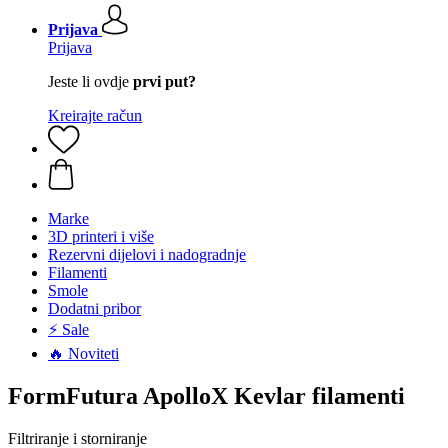
Prijava
Prijava
Jeste li ovdje
prvi put?
Kreirajte račun
Marke
3D printeri i više
Rezervni dijelovi i nadogradnje
Filamenti
Smole
Dodatni pribor
⚡ Sale
🔥 Noviteti
FormFutura ApolloX Kevlar filamenti
Filtriranje i storniranje