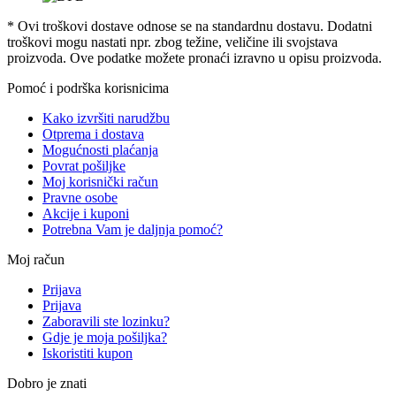
* Ovi troškovi dostave odnose se na standardnu ​​dostavu. Dodatni
troškovi mogu nastati npr. zbog težine, veličine ili svojstava
proizvoda. Ove podatke možete pronaći izravno u opisu proizvoda.
Pomoć i podrška korisnicima
Kako izvršiti narudžbu
Otprema i dostava
Mogućnosti plaćanja
Povrat pošiljke
Moj korisnički račun
Pravne osobe
Akcije i kuponi
Potrebna Vam je daljnja pomoć?
Moj račun
Prijava
Prijava
Zaboravili ste lozinku?
Gdje je moja pošiljka?
Iskoristiti kupon
Dobro je znati