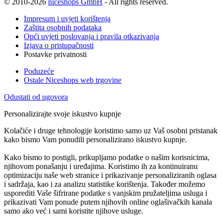
© 2010-2026
niceshops GmbH
- All rights reserved.
Impresum i uvjeti korištenja
Zaštita osobnih podataka
Opći uvjeti poslovanja i pravila otkazivanja
Izjava o pristupačnosti
Postavke privatnosti
Poduzeće
Ostale Niceshops web trgovine
Odustati od ugovora
Personalizirajte svoje iskustvo kupnje
Kolačiće i druge tehnologije koristimo samo uz Vaš osobni pristanak
kako bismo Vam ponudili personalizirano iskustvo kupnje.
Kako bismo to postigli, prikupljamo podatke o našim korisnicima,
njihovom ponašanju i uređajima. Koristimo ih za kontinuiranu
optimizaciju naše web stranice i prikazivanje personaliziranih oglasa
i sadržaja, kao i za analizu statistike korištenja. Također možemo
usporediti Vaše šifrirane podatke s vanjskim pružateljima usluga i
prikazivati Vam ponude putem njihovih online oglašivačkih kanala
samo ako već i sami koristite njihove usluge.