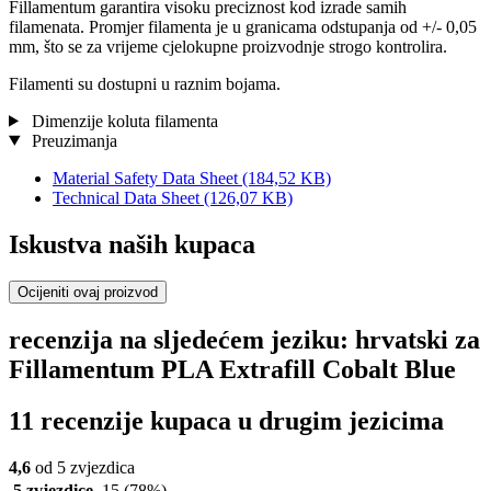
Fillamentum garantira visoku preciznost kod izrade samih
filamenata. Promjer filamenta je u granicama odstupanja od +/- 0,05
mm, što se za vrijeme cjelokupne proizvodnje strogo kontrolira.
Filamenti su dostupni u raznim bojama.
Dimenzije koluta filamenta
Preuzimanja
Material Safety Data Sheet
(184,52 KB)
Technical Data Sheet
(126,07 KB)
Iskustva naših kupaca
Ocijeniti ovaj proizvod
recenzija na sljedećem jeziku: hrvatski za
Fillamentum PLA Extrafill Cobalt Blue
11 recenzije kupaca u drugim jezicima
4,6
od 5 zvjezdica
5 zvjezdice
15
(78%)