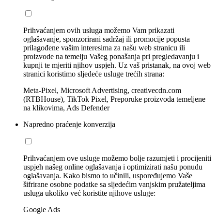
Prihvaćanjem ovih usluga možemo Vam prikazati
oglašavanje, sponzorirani sadržaj ili promocije popusta
prilagođene vašim interesima za našu web stranicu ili
proizvode na temelju Vašeg ponašanja pri pregledavanju i
kupnji te mjeriti njihov uspjeh. Uz vaš pristanak, na ovoj web
stranici koristimo sljedeće usluge trećih strana:
Meta-Pixel, Microsoft Advertising, creativecdn.com
(RTBHouse), TikTok Pixel, Preporuke proizvoda temeljene
na klikovima, Ads Defender
Napredno praćenje konverzija
Prihvaćanjem ove usluge možemo bolje razumjeti i procijeniti
uspjeh našeg online oglašavanja i optimizirati našu ponudu
oglašavanja. Kako bismo to učinili, uspoređujemo Vaše
šifrirane osobne podatke sa sljedećim vanjskim pružateljima
usluga ukoliko već koristite njihove usluge:
Google Ads