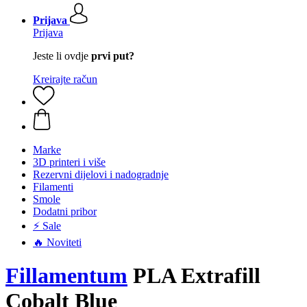
Prijava
Prijava
Jeste li ovdje
prvi put?
Kreirajte račun
Marke
3D printeri i više
Rezervni dijelovi i nadogradnje
Filamenti
Smole
Dodatni pribor
⚡ Sale
🔥 Noviteti
Fillamentum
PLA Extrafill
Cobalt Blue