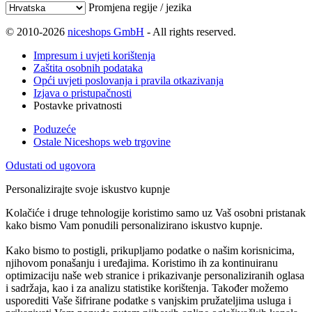
Promjena regije / jezika
© 2010-2026
niceshops GmbH
- All rights reserved.
Impresum i uvjeti korištenja
Zaštita osobnih podataka
Opći uvjeti poslovanja i pravila otkazivanja
Izjava o pristupačnosti
Postavke privatnosti
Poduzeće
Ostale Niceshops web trgovine
Odustati od ugovora
Personalizirajte svoje iskustvo kupnje
Kolačiće i druge tehnologije koristimo samo uz Vaš osobni pristanak
kako bismo Vam ponudili personalizirano iskustvo kupnje.
Kako bismo to postigli, prikupljamo podatke o našim korisnicima,
njihovom ponašanju i uređajima. Koristimo ih za kontinuiranu
optimizaciju naše web stranice i prikazivanje personaliziranih oglasa
i sadržaja, kao i za analizu statistike korištenja. Također možemo
usporediti Vaše šifrirane podatke s vanjskim pružateljima usluga i