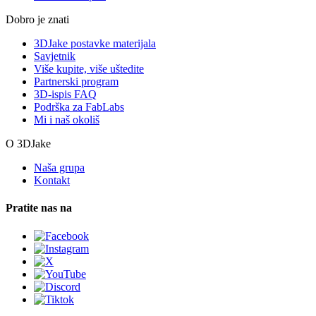
Dobro je znati
3DJake postavke materijala
Savjetnik
Više kupite, više uštedite
Partnerski program
3D-ispis FAQ
Podrška za FabLabs
Mi i naš okoliš
O 3DJake
Naša grupa
Kontakt
Pratite nas na