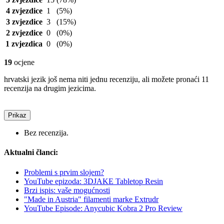
4 zvjezdice
1
(5%)
3 zvjezdice
3
(15%)
2 zvjezdice
0
(0%)
1 zvjezdica
0
(0%)
19
ocjene
hrvatski jezik još nema niti jednu recenziju, ali možete pronaći 11
recenzija na drugim jezicima.
Prikaz
Bez recenzija.
Aktualni članci:
Problemi s prvim slojem?
YouTube epizoda: 3DJAKE Tabletop Resin
Brzi ispis: vaše mogućnosti
"Made in Austria" filamenti marke Extrudr
YouTube Episode: Anycubic Kobra 2 Pro Review