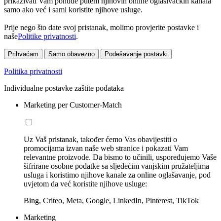
prikazivati Vam ponude putem njihovih online oglašivačkih kanala
samo ako već i sami koristite njihove usluge.
Prije nego što date svoj pristanak, molimo provjerite postavke i
naše
Politike privatnosti
.
Prihvaćam
Samo obavezno
Podešavanje postavki
Politika privatnosti
Individualne postavke zaštite podataka
Marketing per Customer-Match
Uz Vaš pristanak, također ćemo Vas obavijestiti o
promocijama izvan naše web stranice i pokazati Vam
relevantne proizvode. Da bismo to učinili, uspoređujemo Vaše
šifrirane osobne podatke sa sljedećim vanjskim pružateljima
usluga i koristimo njihove kanale za online oglašavanje, pod
uvjetom da već koristite njihove usluge:
Bing, Criteo, Meta, Google, LinkedIn, Pinterest, TikTok
Marketing