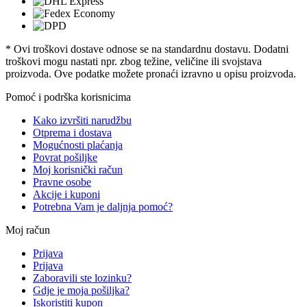
* Ovi troškovi dostave odnose se na standardnu ​​dostavu. Dodatni
troškovi mogu nastati npr. zbog težine, veličine ili svojstava
proizvoda. Ove podatke možete pronaći izravno u opisu proizvoda.
Pomoć i podrška korisnicima
Kako izvršiti narudžbu
Otprema i dostava
Mogućnosti plaćanja
Povrat pošiljke
Moj korisnički račun
Pravne osobe
Akcije i kuponi
Potrebna Vam je daljnja pomoć?
Moj račun
Prijava
Prijava
Zaboravili ste lozinku?
Gdje je moja pošiljka?
Iskoristiti kupon