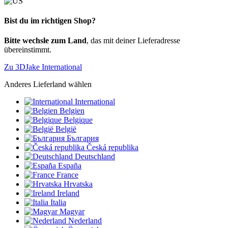
Bist du im richtigen Shop?
Bitte wechsle zum Land
, das mit deiner Lieferadresse
übereinstimmt.
Zu 3DJake International
Anderes Lieferland wählen
International
Belgien
Belgique
België
България
Česká republika
Deutschland
España
France
Hrvatska
Ireland
Italia
Magyar
Nederland