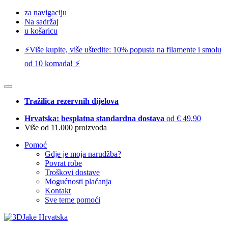
za navigaciju
Na sadržaj
u košaricu
⚡️Više kupite, više uštedite: 10% popusta na filamente i smolu
od 10 komada! ⚡️
Tražilica rezervnih dijelova
Hrvatska: besplatna standardna dostava
od € 49,90
Više od 11.000 proizvoda
Pomoć
Gdje je moja narudžba?
Povrat robe
Troškovi dostave
Mogućnosti plaćanja
Kontakt
Sve teme pomoći