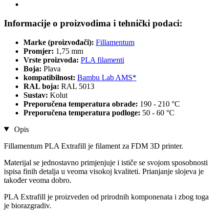
Informacije o proizvodima i tehnički podaci:
Marke (proizvođači):
Fillamentum
Promjer:
1,75 mm
Vrste proizvoda:
PLA filamenti
Boja:
Plava
kompatibilnost:
Bambu Lab AMS*
RAL boja:
RAL 5013
Sustav:
Kolut
Preporučena temperatura obrade:
190 - 210 °C
Preporučena temperatura podloge:
50 - 60 °C
Opis
Fillamentum PLA Extrafill je filament za FDM 3D printer.
Materijal se jednostavno primjenjuje i ističe se svojom sposobnosti
ispisa finih detalja u veoma visokoj kvaliteti. Prianjanje slojeva je
također veoma dobro.
PLA Extrafill je proizveden od prirodnih komponenata i zbog toga
je biorazgradiv.