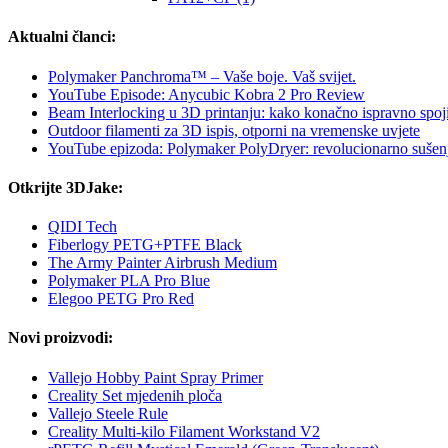
Aktualni članci:
Polymaker Panchroma™ – Vaše boje. Vaš svijet.
YouTube Episode: Anycubic Kobra 2 Pro Review
Beam Interlocking u 3D printanju: kako konačno ispravno spo
Outdoor filamenti za 3D ispis, otporni na vremenske uvjete
YouTube epizoda: Polymaker PolyDryer: revolucionarno sušenje 
Otkrijte 3DJake:
QIDI Tech
Fiberlogy PETG+PTFE Black
The Army Painter Airbrush Medium
Polymaker PLA Pro Blue
Elegoo PETG Pro Red
Novi proizvodi:
Vallejo Hobby Paint Spray Primer
Creality Set mjedenih ploča
Vallejo Steele Rule
Creality Multi-kilo Filament Workstand V2