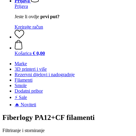
Prijava
Prijava
Jeste li ovdje
prvi put?
Kreirajte račun
Košarica
€ 0,00
Marke
3D printeri i više
Rezervni dijelovi i nadogradnje
Filamenti
Smole
Dodatni pribor
⚡ Sale
🔥 Noviteti
Fiberlogy PA12+CF filamenti
Filtriranje i storniranje