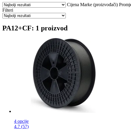
Cijena
Marke (proizvođači)
Promj
Filteri
PA12+CF: 1 proizvod
4 opcije
4.7 (57)