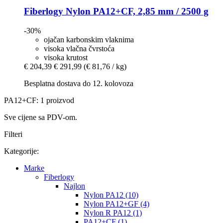
Fiberlogy
Nylon PA12+CF, 2,85 mm / 2500 g
-30%
ojačan karbonskim vlaknima
visoka vlačna čvrstoća
visoka krutost
€ 204,39
€ 291,99
(€ 81,76 / kg)
Besplatna dostava do 12. kolovoza
PA12+CF: 1 proizvod
Sve cijene sa PDV-om.
Filteri
Kategorije:
Marke
Fiberlogy
Najlon
Nylon PA12 (10)
Nylon PA12+GF (4)
Nylon R PA12 (1)
PA12+CF (1)