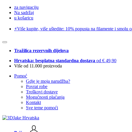
za navigaciju
Na sadržaj
u košaricu
⚡️Više kupite, više uštedite: 10% popusta na filamente i smolu 
Tražilica rezervnih dijelova
Hrvatska: besplatna standardna dostava
od € 49,90
Više od 11.000 proizvoda
Pomoć
Gdje je moja narudžba?
Povrat robe
Troškovi dostave
Mogućnosti plaćanja
Kontakt
Sve teme pomoći