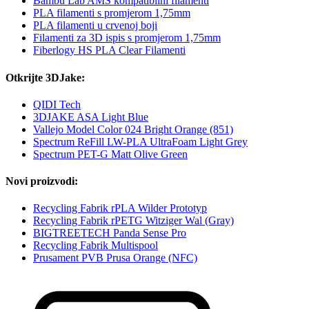
Bambu Lab AMS kompatibilni filamenti
PLA filamenti s promjerom 1,75mm
PLA filamenti u crvenoj boji
Filamenti za 3D ispis s promjerom 1,75mm
Fiberlogy HS PLA Clear Filamenti
Otkrijte 3DJake:
QIDI Tech
3DJAKE ASA Light Blue
Vallejo Model Color 024 Bright Orange (851)
Spectrum ReFill LW-PLA UltraFoam Light Grey
Spectrum PET-G Matt Olive Green
Novi proizvodi:
Recycling Fabrik rPLA Wilder Prototyp
Recycling Fabrik rPETG Witziger Wal (Gray)
BIGTREETECH Panda Sense Pro
Recycling Fabrik Multispool
Prusament PVB Prusa Orange (NFC)