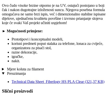
Ovo čudo visoke brzine otporno je na UV, ostajući postojano u boji
čak i nakon dugotrajne izloženosti suncu. Njegova posebna formula
omogućava ne samo brzi ispis, već i dimenzionalno stabilne ispisane
dijelove, ujednačenu kvalitetu površine i izvrsno prianjanje slojeva
koje će svaki Vaš projekt učiniti uspjehom!
►
Mogućnosti primjene:
Prototipovi i konceptualni modeli,
korisni predmeti poput stalaka za telefone, lonaca za cvijeće,
organizatora za pisaći stol,
razne dekoracije,
igračke,
nakit.
Mjere koluta za filament
Preuzimanja
Technical Data Sheet_Fiberlogy HS PLA Clear
(321,37 KB)
Slični proizvodi