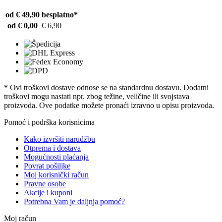
od € 49,90
besplatno*
od € 0,00
€ 6,90
* Ovi troškovi dostave odnose se na standardnu ​​dostavu. Dodatni
troškovi mogu nastati npr. zbog težine, veličine ili svojstava
proizvoda. Ove podatke možete pronaći izravno u opisu proizvoda.
Pomoć i podrška korisnicima
Kako izvršiti narudžbu
Otprema i dostava
Mogućnosti plaćanja
Povrat pošiljke
Moj korisnički račun
Pravne osobe
Akcije i kuponi
Potrebna Vam je daljnja pomoć?
Moj račun