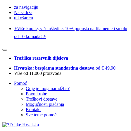
za navigaciju
Na sadržaj
u košaricu
⚡️Više kupite, više uštedite: 10% popusta na filamente i smolu
od 10 komada! ⚡️
Tražilica rezervnih dijelova
Hrvatska: besplatna standardna dostava
od € 49,90
Više od 11.000 proizvoda
Pomoć
Gdje je moja narudžba?
Povrat robe
Troškovi dostave
Mogućnosti plaćanja
Kontakt
Sve teme pomoći