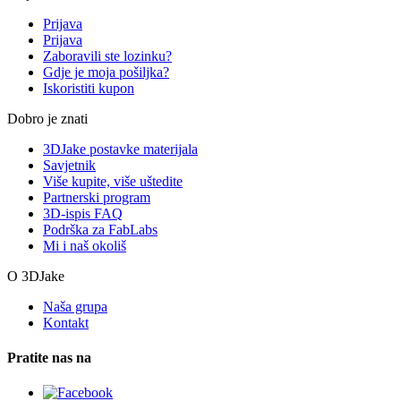
Prijava
Prijava
Zaboravili ste lozinku?
Gdje je moja pošiljka?
Iskoristiti kupon
Dobro je znati
3DJake postavke materijala
Savjetnik
Više kupite, više uštedite
Partnerski program
3D-ispis FAQ
Podrška za FabLabs
Mi i naš okoliš
O 3DJake
Naša grupa
Kontakt
Pratite nas na