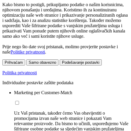
Kako bismo to postigli, prikupljamo podatke o našim korisnicima,
njihovom ponašanju i uređajima. Koristimo ih za kontinuiranu
optimizaciju naše web stranice i prikazivanje personaliziranih oglasa
i sadržaja, kao i za analizu statistike korištenja. Također možemo
usporediti Vaše šifrirane podatke s vanjskim pružateljima usluga i
prikazivati Vam ponude putem njihovih online oglašivačkih kanala
samo ako već i sami koristite njihove usluge.
Prije nego što date svoj pristanak, molimo provjerite postavke i
naše
Politike privatnosti
.
Prihvaćam
Samo obavezno
Podešavanje postavki
Politika privatnosti
Individualne postavke zaštite podataka
Marketing per Customer-Match
Uz Vaš pristanak, također ćemo Vas obavijestiti o
promocijama izvan naše web stranice i pokazati Vam
relevantne proizvode. Da bismo to učinili, uspoređujemo Vaše
šifrirane osobne podatke sa sljedećim vanjskim pružateljima