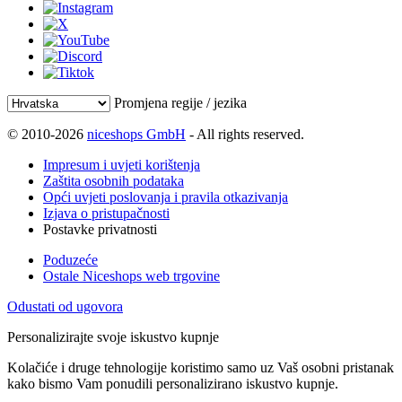
Promjena regije / jezika
© 2010-2026
niceshops GmbH
- All rights reserved.
Impresum i uvjeti korištenja
Zaštita osobnih podataka
Opći uvjeti poslovanja i pravila otkazivanja
Izjava o pristupačnosti
Postavke privatnosti
Poduzeće
Ostale Niceshops web trgovine
Odustati od ugovora
Personalizirajte svoje iskustvo kupnje
Kolačiće i druge tehnologije koristimo samo uz Vaš osobni pristanak
kako bismo Vam ponudili personalizirano iskustvo kupnje.