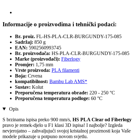
Informacije o proizvodima i tehnički podaci:
Br. proiz.
FL-HS-PLA-CLR-BURGUNDY-175-085
Sadržaj:
850 g
EAN:
5902560993745
Br. proizvođača:
HS-PLA-CLR-BURGUNDY-175-085
Marke (proizvođači):
Fiberlogy
Promjer:
1,75 mm
Vrste proizvoda:
PLA filamenti
Boja:
Crvena
kompatibilnost:
Bambu Lab AMS*
Sustav:
Kolut
Preporučena temperatura obrade:
220 - 250 °C
Preporučena temperatura podloge:
60 °C
Opis
S brzinama ispisa preko 900 mm/s,
HS PLA Clear od Fiberlogy
pravo je remek-djelo u F1 klasi 3D ispisa! I najbolje? Izgleda
nevjerojatno – zahvaljujući svojoj kristalnoj prozirnosti koja Vaše
modele prikazuje u potpuno novom svjetlu.