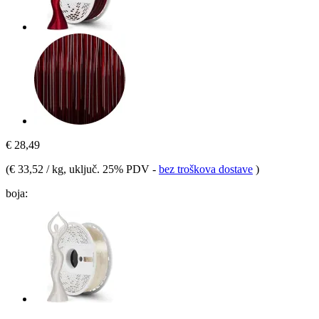
€ 28,49
(
€ 33,52 / kg
, uključ. 25% PDV
-
bez troškova dostave
)
boja: