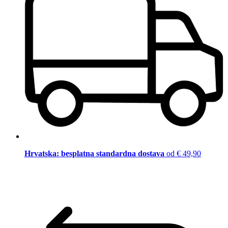
Hrvatska: besplatna standardna dostava
od € 49,90