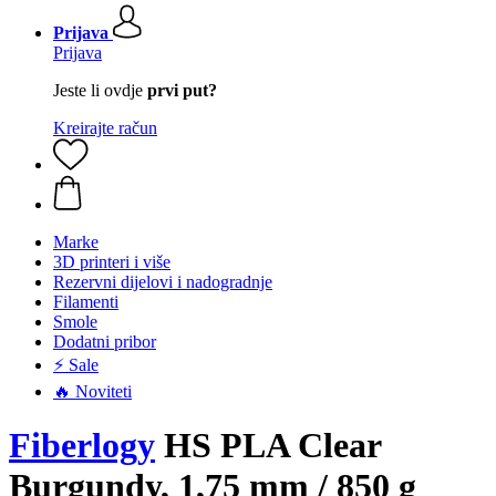
Prijava
Prijava
Jeste li ovdje
prvi put?
Kreirajte račun
Marke
3D printeri i više
Rezervni dijelovi i nadogradnje
Filamenti
Smole
Dodatni pribor
⚡ Sale
🔥 Noviteti
Fiberlogy
HS PLA Clear
Burgundy, 1,75 mm / 850 g