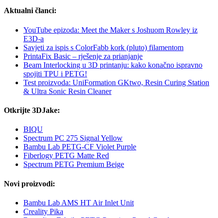
Aktualni članci:
YouTube epizoda: Meet the Maker s Joshuom Rowley iz
E3D-a
Savjeti za ispis s ColorFabb kork (pluto) filamentom
PrintaFix Basic – rješenje za prianjanje
Beam Interlocking u 3D printanju: kako konačno ispravno
spojiti TPU i PETG!
Test proizvoda: UniFormation GKtwo, Resin Curing Station
& Ultra Sonic Resin Cleaner
Otkrijte 3DJake:
BIQU
Spectrum PC 275 Signal Yellow
Bambu Lab PETG-CF Violet Purple
Fiberlogy PETG Matte Red
Spectrum PETG Premium Beige
Novi proizvodi:
Bambu Lab AMS HT Air Inlet Unit
Creality Pika