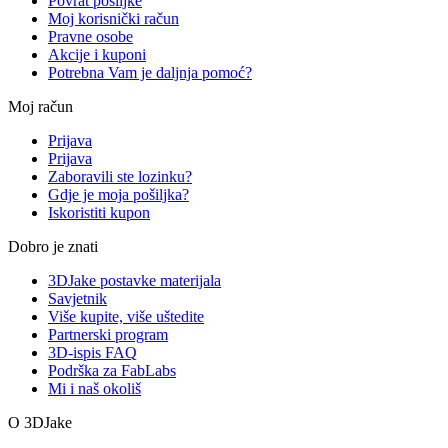
Povrat pošiljke
Moj korisnički račun
Pravne osobe
Akcije i kuponi
Potrebna Vam je daljnja pomoć?
Moj račun
Prijava
Prijava
Zaboravili ste lozinku?
Gdje je moja pošiljka?
Iskoristiti kupon
Dobro je znati
3DJake postavke materijala
Savjetnik
Više kupite, više uštedite
Partnerski program
3D-ispis FAQ
Podrška za FabLabs
Mi i naš okoliš
O 3DJake