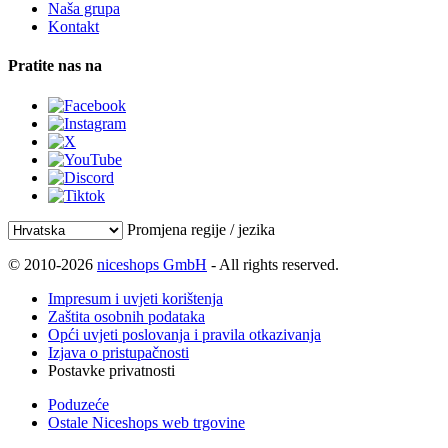
Naša grupa
Kontakt
Pratite nas na
Promjena regije / jezika
© 2010-2026
niceshops GmbH
- All rights reserved.
Impresum i uvjeti korištenja
Zaštita osobnih podataka
Opći uvjeti poslovanja i pravila otkazivanja
Izjava o pristupačnosti
Postavke privatnosti
Poduzeće
Ostale Niceshops web trgovine