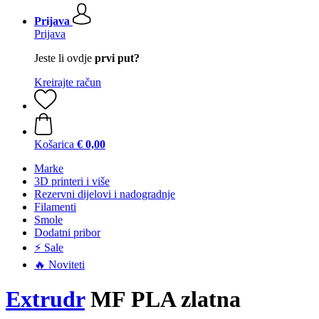
Prijava
Prijava
Jeste li ovdje
prvi put?
Kreirajte račun
Košarica
€ 0,00
Marke
3D printeri i više
Rezervni dijelovi i nadogradnje
Filamenti
Smole
Dodatni pribor
⚡ Sale
🔥 Noviteti
Extrudr
MF PLA zlatna