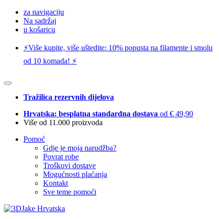
za navigaciju
Na sadržaj
u košaricu
⚡️Više kupite, više uštedite: 10% popusta na filamente i smolu
od 10 komada! ⚡️
Tražilica rezervnih dijelova
Hrvatska: besplatna standardna dostava
od € 49,90
Više od 11.000 proizvoda
Pomoć
Gdje je moja narudžba?
Povrat robe
Troškovi dostave
Mogućnosti plaćanja
Kontakt
Sve teme pomoći