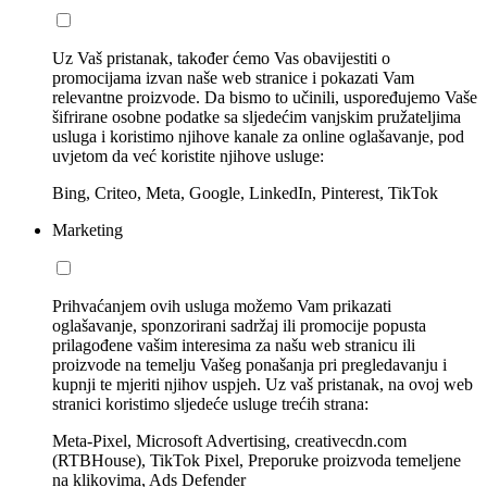
Uz Vaš pristanak, također ćemo Vas obavijestiti o
promocijama izvan naše web stranice i pokazati Vam
relevantne proizvode. Da bismo to učinili, uspoređujemo Vaše
šifrirane osobne podatke sa sljedećim vanjskim pružateljima
usluga i koristimo njihove kanale za online oglašavanje, pod
uvjetom da već koristite njihove usluge:
Bing, Criteo, Meta, Google, LinkedIn, Pinterest, TikTok
Marketing
Prihvaćanjem ovih usluga možemo Vam prikazati
oglašavanje, sponzorirani sadržaj ili promocije popusta
prilagođene vašim interesima za našu web stranicu ili
proizvode na temelju Vašeg ponašanja pri pregledavanju i
kupnji te mjeriti njihov uspjeh. Uz vaš pristanak, na ovoj web
stranici koristimo sljedeće usluge trećih strana:
Meta-Pixel, Microsoft Advertising, creativecdn.com
(RTBHouse), TikTok Pixel, Preporuke proizvoda temeljene
na klikovima, Ads Defender