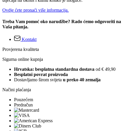
utjecaja na okoliš i klimu koliko je moguće.
Ovdje ćete pronaći više informacija.
Treba Vam pomoć oko narudžbe? Rado ćemo odgovoriti na
Vaša pitanja.
Kontakt
Provjerena kvaliteta
Sigurna online kupnja
Hrvatska: besplatna standardna dostava
od € 49,90
Besplatni povrat proizvoda
Dostavljamo širom svijeta
u preko 40 zemalja
Načini plaćanja
Pouzećem
Predračun