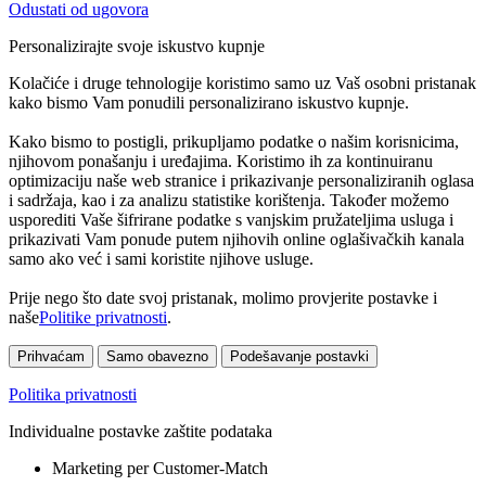
Odustati od ugovora
Personalizirajte svoje iskustvo kupnje
Kolačiće i druge tehnologije koristimo samo uz Vaš osobni pristanak
kako bismo Vam ponudili personalizirano iskustvo kupnje.
Kako bismo to postigli, prikupljamo podatke o našim korisnicima,
njihovom ponašanju i uređajima. Koristimo ih za kontinuiranu
optimizaciju naše web stranice i prikazivanje personaliziranih oglasa
i sadržaja, kao i za analizu statistike korištenja. Također možemo
usporediti Vaše šifrirane podatke s vanjskim pružateljima usluga i
prikazivati Vam ponude putem njihovih online oglašivačkih kanala
samo ako već i sami koristite njihove usluge.
Prije nego što date svoj pristanak, molimo provjerite postavke i
naše
Politike privatnosti
.
Prihvaćam
Samo obavezno
Podešavanje postavki
Politika privatnosti
Individualne postavke zaštite podataka
Marketing per Customer-Match