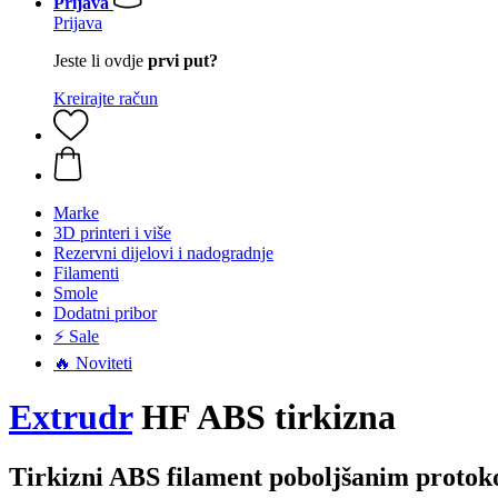
Prijava
Prijava
Jeste li ovdje
prvi put?
Kreirajte račun
Marke
3D printeri i više
Rezervni dijelovi i nadogradnje
Filamenti
Smole
Dodatni pribor
⚡ Sale
🔥 Noviteti
Extrudr
HF ABS tirkizna
Tirkizni ABS filament poboljšanim proto