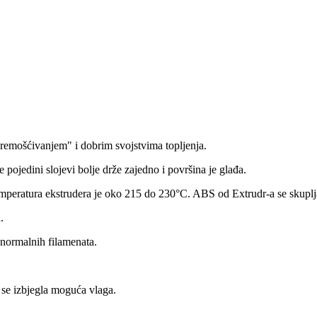
remošćivanjem" i dobrim svojstvima topljenja.
 pojedini slojevi bolje drže zajedno i površina je glađa.
emperatura ekstrudera je oko 215 do 230°C. ABS od Extrudr-a se skupl
.
normalnih filamenata.
se izbjegla moguća vlaga.