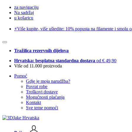
za navigaciju
Na sadržaj
u košaricu
⚡️Više kupite, više uštedite: 10% popusta na filamente i smolu 
Tražilica rezervnih dijelova
Hrvatska: besplatna standardna dostava
od € 49,90
Više od 11.000 proizvoda
Pomoć
Gdje je moja narudžba?
Povrat robe
Troškovi dostave
Mogućnosti plaćanja
Kontakt
Sve teme pomoći