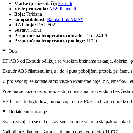
Marke (proizvođači):
Extrudr
Vrste proizvoda:
ABS filamenti
Boja:
Tirkizna
kompatibilnost:
Bambu Lab AMS*
RAL boja:
RAL 5021
Sustav:
Kolut
Preporučena temperatura obrade:
195 - 240 °C
Preporučena temperatura podloge:
110 °C
Opis
HF ABS od Extrudr odlikuje se visokim brzinama tiskanja, dobrim "p
Extrudr ABS filamenti imaju i do 4 puta poboljšani protok, pri čemu se
U proizvodnji se koriste samo visoko kvalitetne boje iz Njemačke. T
Posebna se pozornost u proizvodnji obraća na proizvodnju bez čestica
HF filamenti (high flow) omogućuju i do 30% veću brzinu obrade od 
Dodatne informacije
Svaka zavojnica se nakon završne kontrole vakuumski pakira kako bi 
Najbolji rezultati postižu se s grijanom podlogom (oko 110°C).