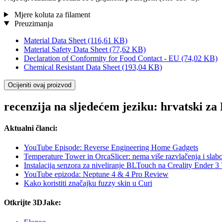
Mjere koluta za filament
Preuzimanja
Material Data Sheet
(116,61 KB)
Material Safety Data Sheet
(77,62 KB)
Declaration of Conformity for Food Contact - EU
(74,02 KB)
Chemical Resistant Data Sheet
(193,04 KB)
Ocijeniti ovaj proizvod
recenzija na sljedećem jeziku: hrvatski z
Aktualni članci:
YouTube Episode: Reverse Engineering Home Gadgets
Temperature Tower in OrcaSlicer: nema više razvlačenja i slabo
Instalacija senzora za niveliranje BLTouch na Creality Ender 3
YouTube epizoda: Neptune 4 & 4 Pro Review
Kako koristiti značajku fuzzy skin u Curi
Otkrijte 3DJake: