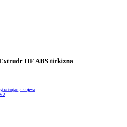
a Extrudr HF ABS tirkizna
g prianjanja slojeva
 V2