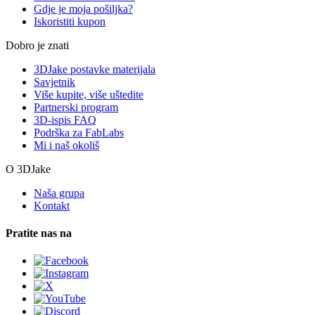
Gdje je moja pošiljka?
Iskoristiti kupon
Dobro je znati
3DJake postavke materijala
Savjetnik
Više kupite, više uštedite
Partnerski program
3D-ispis FAQ
Podrška za FabLabs
Mi i naš okoliš
O 3DJake
Naša grupa
Kontakt
Pratite nas na