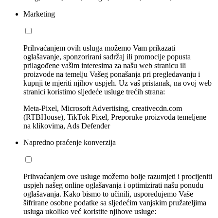
Marketing
Prihvaćanjem ovih usluga možemo Vam prikazati
oglašavanje, sponzorirani sadržaj ili promocije popusta
prilagođene vašim interesima za našu web stranicu ili
proizvode na temelju Vašeg ponašanja pri pregledavanju i
kupnji te mjeriti njihov uspjeh. Uz vaš pristanak, na ovoj web
stranici koristimo sljedeće usluge trećih strana:
Meta-Pixel, Microsoft Advertising, creativecdn.com
(RTBHouse), TikTok Pixel, Preporuke proizvoda temeljene
na klikovima, Ads Defender
Napredno praćenje konverzija
Prihvaćanjem ove usluge možemo bolje razumjeti i procijeniti
uspjeh našeg online oglašavanja i optimizirati našu ponudu
oglašavanja. Kako bismo to učinili, uspoređujemo Vaše
šifrirane osobne podatke sa sljedećim vanjskim pružateljima
usluga ukoliko već koristite njihove usluge: