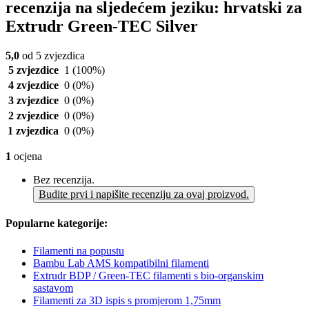
recenzija na sljedećem jeziku: hrvatski za
Extrudr Green-TEC Silver
5,0
od 5 zvjezdica
5 zvjezdice
1
(100%)
4 zvjezdice
0
(0%)
3 zvjezdice
0
(0%)
2 zvjezdice
0
(0%)
1 zvjezdica
0
(0%)
1
ocjena
Bez recenzija.
Budite prvi i napišite recenziju za ovaj proizvod.
Popularne kategorije:
Filamenti na popustu
Bambu Lab AMS kompatibilni filamenti
Extrudr BDP / Green-TEC filamenti s bio-organskim
sastavom
Filamenti za 3D ispis s promjerom 1,75mm