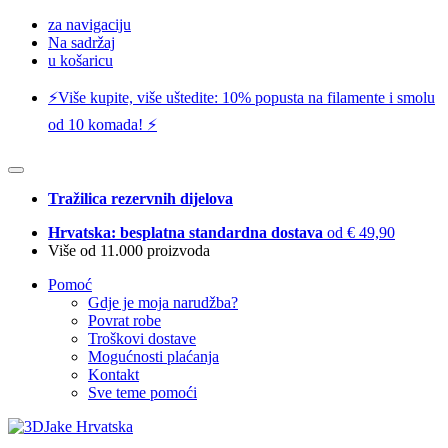
za navigaciju
Na sadržaj
u košaricu
⚡️Više kupite, više uštedite: 10% popusta na filamente i smolu
od 10 komada! ⚡️
Tražilica rezervnih dijelova
Hrvatska: besplatna standardna dostava
od € 49,90
Više od 11.000 proizvoda
Pomoć
Gdje je moja narudžba?
Povrat robe
Troškovi dostave
Mogućnosti plaćanja
Kontakt
Sve teme pomoći