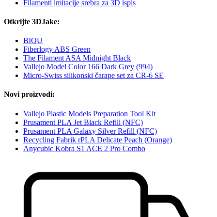
Filamenti imitacije srebra za 3D ispis
Otkrijte 3DJake:
BIQU
Fiberlogy ABS Green
The Filament ASA Midnight Black
Vallejo Model Color 166 Dark Grey (994)
Micro-Swiss silikonski čarape set za CR-6 SE
Novi proizvodi:
Vallejo Plastic Models Preparation Tool Kit
Prusament PLA Jet Black Refill (NFC)
Prusament PLA Galaxy Silver Refill (NFC)
Recycling Fabrik rPLA Delicate Peach (Orange)
Anycubic Kobra S1 ACE 2 Pro Combo