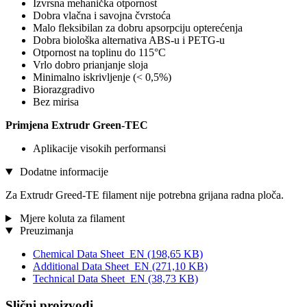
Izvrsna mehanička otpornost
Dobra vlačna i savojna čvrstoća
Malo fleksibilan za dobru apsorpciju opterećenja
Dobra biološka alternativa ABS-u i PETG-u
Otpornost na toplinu do 115°C
Vrlo dobro prianjanje sloja
Minimalno iskrivljenje (< 0,5%)
Biorazgradivo
Bez mirisa
Primjena Extrudr Green-TEC
Aplikacije visokih performansi
Dodatne informacije
Za Extrudr Greed-TE filament nije potrebna grijana radna ploča.
Mjere koluta za filament
Preuzimanja
Chemical Data Sheet_EN
(198,65 KB)
Additional Data Sheet_EN
(271,10 KB)
Technical Data Sheet_EN
(38,73 KB)
Slični proizvodi