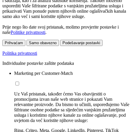
i sadržaja, kao i za analizu statistike korištenja. Također možemo
usporediti Vaše šifrirane podatke s vanjskim pružateljima usluga i
prikazivati Vam ponude putem njihovih online oglašivačkih kanala
samo ako već i sami koristite njihove usluge.
Prije nego što date svoj pristanak, molimo provjerite postavke i
naše
Politike privatnosti
.
Prihvaćam
Samo obavezno
Podešavanje postavki
Politika privatnosti
Individualne postavke zaštite podataka
Marketing per Customer-Match
Uz Vaš pristanak, također ćemo Vas obavijestiti o
promocijama izvan naše web stranice i pokazati Vam
relevantne proizvode. Da bismo to učinili, uspoređujemo Vaše
šifrirane osobne podatke sa sljedećim vanjskim pružateljima
usluga i koristimo njihove kanale za online oglašavanje, pod
uvjetom da već koristite njihove usluge:
Bing, Criteo, Meta, Google, LinkedIn, Pinterest, TikTok