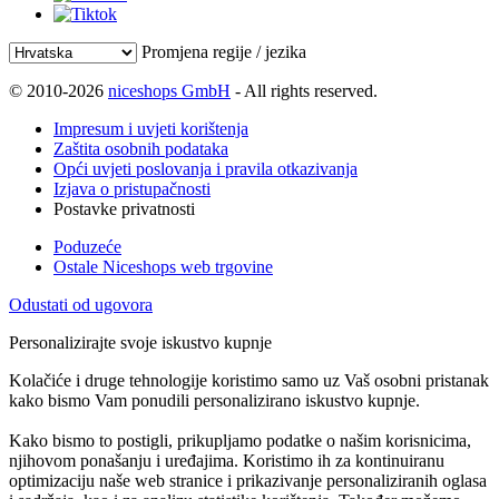
Promjena regije / jezika
© 2010-2026
niceshops GmbH
- All rights reserved.
Impresum i uvjeti korištenja
Zaštita osobnih podataka
Opći uvjeti poslovanja i pravila otkazivanja
Izjava o pristupačnosti
Postavke privatnosti
Poduzeće
Ostale Niceshops web trgovine
Odustati od ugovora
Personalizirajte svoje iskustvo kupnje
Kolačiće i druge tehnologije koristimo samo uz Vaš osobni pristanak
kako bismo Vam ponudili personalizirano iskustvo kupnje.
Kako bismo to postigli, prikupljamo podatke o našim korisnicima,
njihovom ponašanju i uređajima. Koristimo ih za kontinuiranu
optimizaciju naše web stranice i prikazivanje personaliziranih oglasa