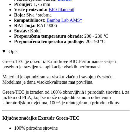
Promjer:
1,75 mm
Vrste proizvoda:
BIO filamenti
Boja:
Siva / srebrna
kompatibilnost:
Bambu Lab AMS*
RAL boja:
RAL 9006
Sustav:
Kolut
Preporučena temperatura obrade:
200 - 230 °C
Preporučena temperatura podloge:
20 - 90 °C
Opis
Green-TEC je razvoj iz Extrudrove BIO-Performance serije i
posebno je razvijen za aplikacije visokih performansi.
Materijal je optimiziran za visoku vlačnu i savojnu čvrstoću.
Modelima je dana visokokvalitetna mat površina.
Green-TEC je izrađen od 100% obnovljivih i prirodnih sirovina i, za
razliku od PLA, koji se može razgraditi samo u određenim
laboratorijskim uvjetima, 100% je reintegriran u prirodni ciklus.
Ključne značajke Extrudr Green-TEC
100% prirodne sirovine