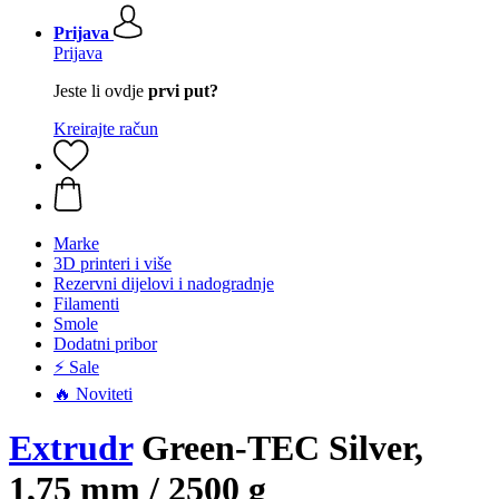
Prijava
Prijava
Jeste li ovdje
prvi put?
Kreirajte račun
Marke
3D printeri i više
Rezervni dijelovi i nadogradnje
Filamenti
Smole
Dodatni pribor
⚡ Sale
🔥 Noviteti
Extrudr
Green-TEC Silver,
1,75 mm / 2500 g