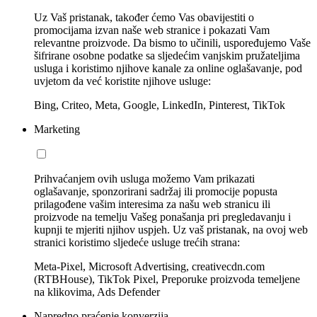
Uz Vaš pristanak, također ćemo Vas obavijestiti o
promocijama izvan naše web stranice i pokazati Vam
relevantne proizvode. Da bismo to učinili, uspoređujemo Vaše
šifrirane osobne podatke sa sljedećim vanjskim pružateljima
usluga i koristimo njihove kanale za online oglašavanje, pod
uvjetom da već koristite njihove usluge:
Bing, Criteo, Meta, Google, LinkedIn, Pinterest, TikTok
Marketing
Prihvaćanjem ovih usluga možemo Vam prikazati
oglašavanje, sponzorirani sadržaj ili promocije popusta
prilagođene vašim interesima za našu web stranicu ili
proizvode na temelju Vašeg ponašanja pri pregledavanju i
kupnji te mjeriti njihov uspjeh. Uz vaš pristanak, na ovoj web
stranici koristimo sljedeće usluge trećih strana:
Meta-Pixel, Microsoft Advertising, creativecdn.com
(RTBHouse), TikTok Pixel, Preporuke proizvoda temeljene
na klikovima, Ads Defender
Napredno praćenje konverzija