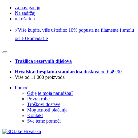
za navigaciju
Na sadržaj
u košaricu
⚡️Više kupite, više uštedite: 10% popusta na filamente i smolu
od 10 komada! ⚡️
Tražilica rezervnih dijelova
Hrvatska: besplatna standardna dostava
od € 49,90
Više od 11.000 proizvoda
Pomoć
Gdje je moja narudžba?
Povrat robe
Troškovi dostave
Mogućnosti plaćanja
Kontakt
Sve teme pomoći