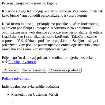
Personalizirajte svoje iskustvo kupnje
Kolačiće i druge tehnologije koristimo samo uz Vaš osobni pristanak
kako bismo Vam ponudili personalizirano iskustvo kupnje.
Kako bismo to postigli, prikupljamo podatke o našim korisnicima,
njihovom ponašanju i uređajima. Koristimo ih za kontinuiranu
optimizaciju naše web stranice i prikazivanje personaliziranih oglasa
i sadržaja, kao i za analizu statistike korištenja. Također možemo
usporediti Vaše šifrirane podatke s vanjskim pružateljima usluga i
prikazivati Vam ponude putem njihovih online oglašivačkih kanala
samo ako već i sami koristite njihove usluge.
Prije nego što date svoj pristanak, molimo provjerite postavke i
naše
Politike privatnosti
.
Prihvaćam
Samo obavezno
Podešavanje postavki
Politika privatnosti
Individualne postavke zaštite podataka
Marketing per Customer-Match