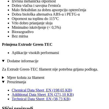
Izvrsna mehanička otpornost
Dobra vlačna i savojna čvrstoća
Malo fleksibilan za dobru apsorpciju opterećenja
Dobra biološka alternativa ABS-u i PETG-u
Otpornost na toplinu do 115°C
Vrlo dobro prianjanje sloja
Minimalno iskrivljenje (< 0,5%)
Biorazgradivo
Bez mirisa
Primjena Extrudr Green-TEC
Aplikacije visokih performansi
Dodatne informacije
Za Extrudr Green-TEC filament nije potrebna grijana podloga.
Mjere koluta za filament
Preuzimanja
Chemical Data Sheet_EN
(198,65 KB)
Additional Data Sheet_EN
(271,10 KB)
Technical Data Sheet_EN
(38,73 KB)
Slični proizvodi