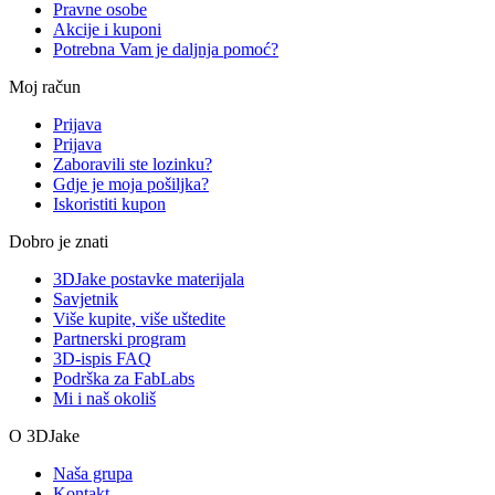
Pravne osobe
Akcije i kuponi
Potrebna Vam je daljnja pomoć?
Moj račun
Prijava
Prijava
Zaboravili ste lozinku?
Gdje je moja pošiljka?
Iskoristiti kupon
Dobro je znati
3DJake postavke materijala
Savjetnik
Više kupite, više uštedite
Partnerski program
3D-ispis FAQ
Podrška za FabLabs
Mi i naš okoliš
O 3DJake
Naša grupa
Kontakt