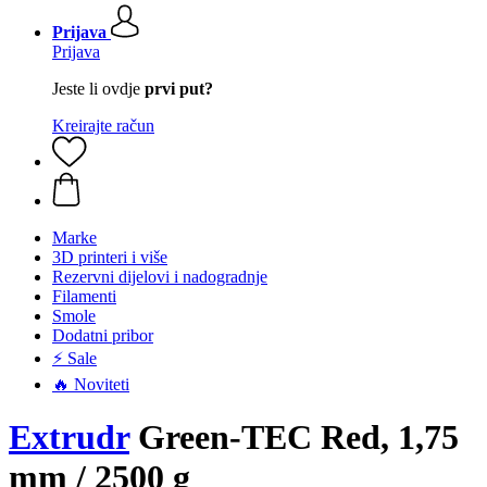
Prijava
Prijava
Jeste li ovdje
prvi put?
Kreirajte račun
Marke
3D printeri i više
Rezervni dijelovi i nadogradnje
Filamenti
Smole
Dodatni pribor
⚡ Sale
🔥 Noviteti
Extrudr
Green-TEC Red, 1,75
mm / 2500 g