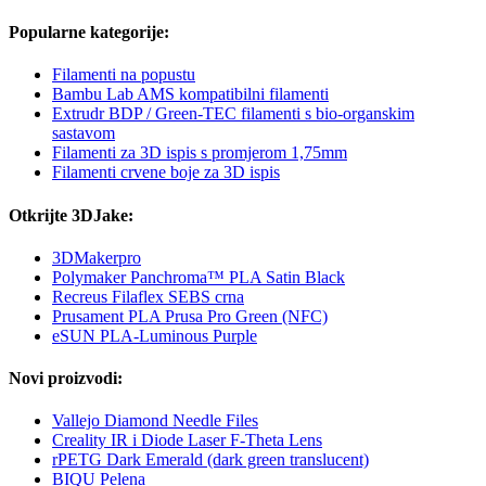
Popularne kategorije:
Filamenti na popustu
Bambu Lab AMS kompatibilni filamenti
Extrudr BDP / Green-TEC filamenti s bio-organskim
sastavom
Filamenti za 3D ispis s promjerom 1,75mm
Filamenti crvene boje za 3D ispis
Otkrijte 3DJake:
3DMakerpro
Polymaker Panchroma™ PLA Satin Black
Recreus Filaflex SEBS crna
Prusament PLA Prusa Pro Green (NFC)
eSUN PLA-Luminous Purple
Novi proizvodi:
Vallejo Diamond Needle Files
Creality IR i Diode Laser F-Theta Lens
rPETG Dark Emerald (dark green translucent)
BIQU Pelena