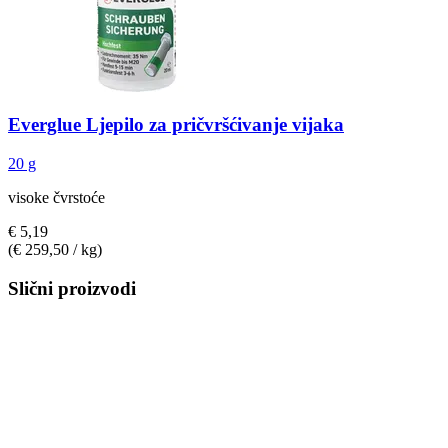
Everglue
Ljepilo za pričvršćivanje vijaka
20 g
visoke čvrstoće
€ 5,19
(€ 259,50 / kg)
Slični proizvodi