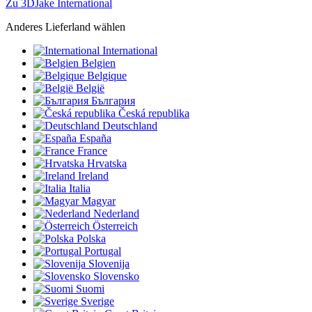
Zu 3DJake International
Anderes Lieferland wählen
International
Belgien
Belgique
België
България
Česká republika
Deutschland
España
France
Hrvatska
Ireland
Italia
Magyar
Nederland
Österreich
Polska
Portugal
Slovenija
Slovensko
Suomi
Sverige