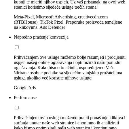
kupnji te mjeriti njihov uspjeh. Uz vaš pristanak, na ovoj web
stranici koristimo sljedeće usluge trećih strana:
Meta-Pixel, Microsoft Advertising, creativecdn.com
(RTBHouse), TikTok Pixel, Preporuke proizvoda temeljene
na klikovima, Ads Defender
Napredno praćenje konverzija
Prihvaćanjem ove usluge možemo bolje razumjeti i procijeniti
uspjeh našeg online oglašavanja i optimizirati našu ponudu
oglašavanja. Kako bismo to učinili, uspoređujemo Vaše
šifrirane osobne podatke sa sljedećim vanjskim pružateljima
usluga ukoliko već koristite njihove usluge:
Google Ads
Performanse
Prihvaćanjem ovih usluga možemo pratiti ponašanje klikova i
surfanja unutar naše web stranice i anonimno ih analizirati
kako bismo optimizirali našu web stranicu i kontinuirano