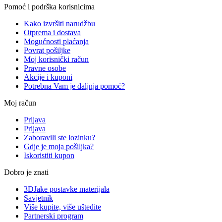
Pomoć i podrška korisnicima
Kako izvršiti narudžbu
Otprema i dostava
Mogućnosti plaćanja
Povrat pošiljke
Moj korisnički račun
Pravne osobe
Akcije i kuponi
Potrebna Vam je daljnja pomoć?
Moj račun
Prijava
Prijava
Zaboravili ste lozinku?
Gdje je moja pošiljka?
Iskoristiti kupon
Dobro je znati
3DJake postavke materijala
Savjetnik
Više kupite, više uštedite
Partnerski program