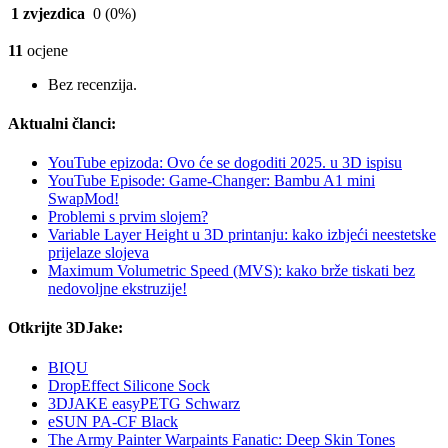
1 zvjezdica
0
(0%)
11
ocjene
Bez recenzija.
Aktualni članci:
YouTube epizoda: Ovo će se dogoditi 2025. u 3D ispisu
YouTube Episode: Game-Changer: Bambu A1 mini
SwapMod!
Problemi s prvim slojem?
Variable Layer Height u 3D printanju: kako izbjeći neestetske
prijelaze slojeva
Maximum Volumetric Speed (MVS): kako brže tiskati bez
nedovoljne ekstruzije!
Otkrijte 3DJake:
BIQU
DropEffect Silicone Sock
3DJAKE easyPETG Schwarz
eSUN PA-CF Black
The Army Painter Warpaints Fanatic: Deep Skin Tones