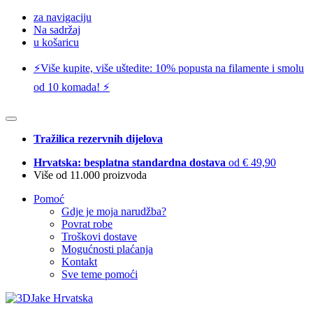
za navigaciju
Na sadržaj
u košaricu
⚡️Više kupite, više uštedite: 10% popusta na filamente i smolu
od 10 komada! ⚡️
Tražilica rezervnih dijelova
Hrvatska: besplatna standardna dostava
od € 49,90
Više od 11.000 proizvoda
Pomoć
Gdje je moja narudžba?
Povrat robe
Troškovi dostave
Mogućnosti plaćanja
Kontakt
Sve teme pomoći