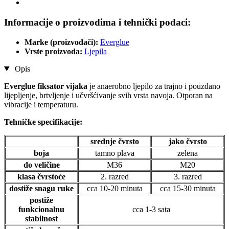
Informacije o proizvodima i tehnički podaci:
Marke (proizvođači):
Everglue
Vrste proizvoda:
Ljepila
Opis
Everglue fiksator vijaka
je anaerobno ljepilo za trajno i pouzdano
lijepljenje, brtvljenje i učvršćivanje svih vrsta navoja. Otporan na
vibracije i temperaturu.
Tehničke specifikacije:
srednje čvrsto
jako čvrsto
boja
tamno plava
zelena
do veličine
M36
M20
klasa čvrstoće
2. razred
3. razred
dostiže snagu ruke
cca 10-20 minuta
cca 15-30 minuta
postiže
funkcionalnu
cca 1-3 sata
stabilnost