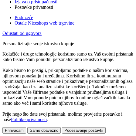
Izjava o pristupačnosti
Postavke privatnosti
Poduzeće
Ostale Niceshops web trgovine
Odustati od ugovora
Personalizirajte svoje iskustvo kupnje
Kolačiće i druge tehnologije koristimo samo uz Vaš osobni pristanak
kako bismo Vam ponudili personalizirano iskustvo kupnje.
Kako bismo to postigli, prikupljamo podatke o našim korisnicima,
njihovom ponašanju i uređajima. Koristimo ih za kontinuiranu
optimizaciju naše web stranice i prikazivanje personaliziranih oglasa
i sadržaja, kao i za analizu statistike korištenja. Također možemo
usporediti Vaše šifrirane podatke s vanjskim pružateljima usluga i
prikazivati Vam ponude putem njihovih online oglašivačkih kanala
samo ako već i sami koristite njihove usluge.
Prije nego što date svoj pristanak, molimo provjerite postavke i
naše
Politike privatnosti
.
Prihvaćam
Samo obavezno
Podešavanje postavki