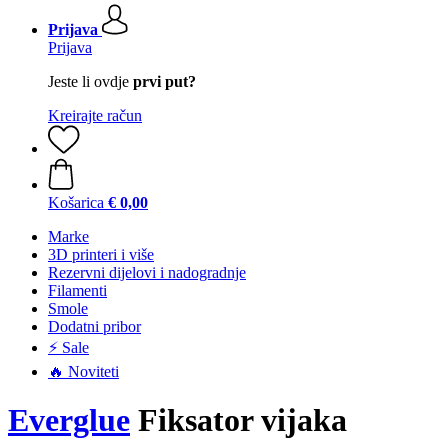
Prijava
Prijava
Jeste li ovdje
prvi put?
Kreirajte račun
Košarica
€ 0,00
Marke
3D printeri i više
Rezervni dijelovi i nadogradnje
Filamenti
Smole
Dodatni pribor
⚡ Sale
🔥 Noviteti
Everglue
Fiksator vijaka