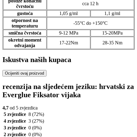
postiže konačnu
cca 12 h
čvrstoću
gustoća
1,05 g/ml
1,1 g/ml
otpornost na
-55°C do +150°C
temperaturu
smična čvrstoća
9-12 MPa
15-20MPa
okretni moment
17-22Nm
28-35 Nm
odvajanja
Iskustva naših kupaca
Ocijeniti ovaj proizvod
recenzija na sljedećem jeziku: hrvatski za
Everglue Fiksator vijaka
4,7
od 5 zvjezdica
5 zvjezdice
8
(72%)
4 zvjezdice
3
(27%)
3 zvjezdice
0
(0%)
2 zvjezdice
0
(0%)