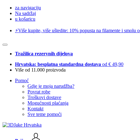
za navigaciju
Na sadržaj
u košaricu
⚡️Više kupite, više uštedite: 10% popusta na filamente i smolu 
Tražilica rezervnih dijelova
Hrvatska: besplatna standardna dostava
od € 49,90
Više od 11.000 proizvoda
Pomoć
Gdje je moja narudžba?
Povrat robe
Troškovi dostave
Mogućnosti plaćanja
Kontakt
Sve teme pomoći