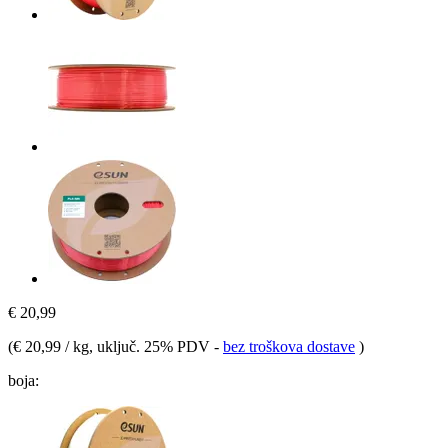
€ 20,99
(
€ 20,99 / kg
, uključ. 25% PDV
-
bez troškova dostave
)
boja: