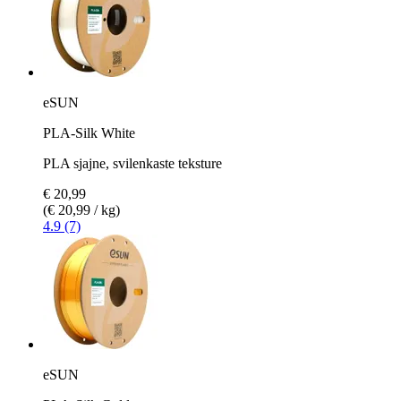
eSUN
PLA-Silk White
PLA sjajne, svilenkaste teksture
€ 20,99
(€ 20,99 / kg)
4.9 (7)
eSUN