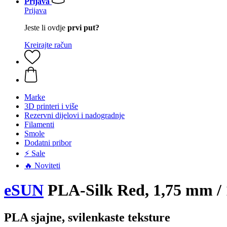
Prijava
Prijava
Jeste li ovdje
prvi put?
Kreirajte račun
Marke
3D printeri i više
Rezervni dijelovi i nadogradnje
Filamenti
Smole
Dodatni pribor
⚡ Sale
🔥 Noviteti
eSUN
PLA-Silk Red, 1,75 mm / 
PLA sjajne, svilenkaste teksture