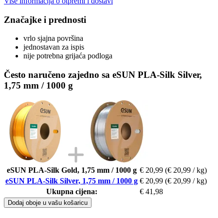
Više informacija o otpremi i dostavi
Značajke i prednosti
vrlo sjajna površina
jednostavan za ispis
nije potrebna grijaća podloga
Često naručeno zajedno sa eSUN PLA-Silk Silver,
1,75 mm / 1000 g
eSUN PLA-Silk Gold, 1,75 mm / 1000 g
€ 20,99
(€ 20,99 / kg)
eSUN PLA-Silk Silver, 1,75 mm / 1000 g
€ 20,99
(€ 20,99 / kg)
Ukupna cijena:
€ 41,98
Dodaj oboje u vašu košaricu