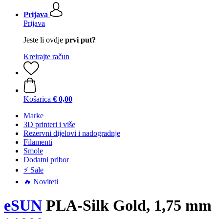
Prijava
Prijava
Jeste li ovdje
prvi put?
Kreirajte račun
Košarica
€ 0,00
Marke
3D printeri i više
Rezervni dijelovi i nadogradnje
Filamenti
Smole
Dodatni pribor
⚡ Sale
🔥 Noviteti
eSUN
PLA-Silk Gold, 1,75 mm