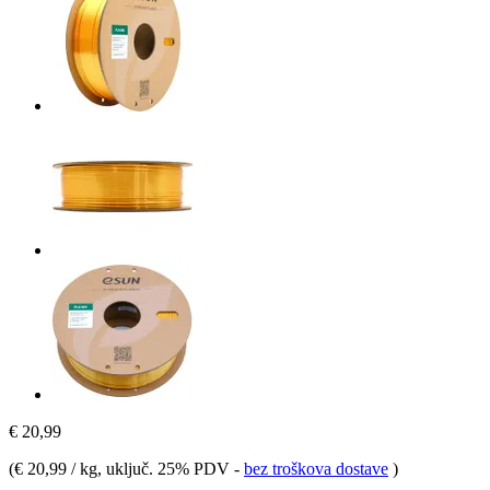
€ 20,99
(
€ 20,99 / kg
, uključ. 25% PDV
-
bez troškova dostave
)