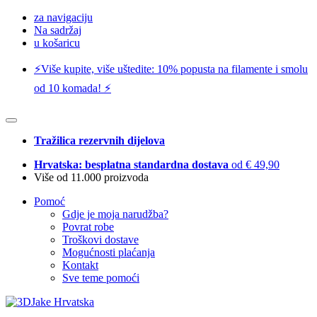
za navigaciju
Na sadržaj
u košaricu
⚡️Više kupite, više uštedite: 10% popusta na filamente i smolu
od 10 komada! ⚡️
Tražilica rezervnih dijelova
Hrvatska: besplatna standardna dostava
od € 49,90
Više od 11.000 proizvoda
Pomoć
Gdje je moja narudžba?
Povrat robe
Troškovi dostave
Mogućnosti plaćanja
Kontakt
Sve teme pomoći