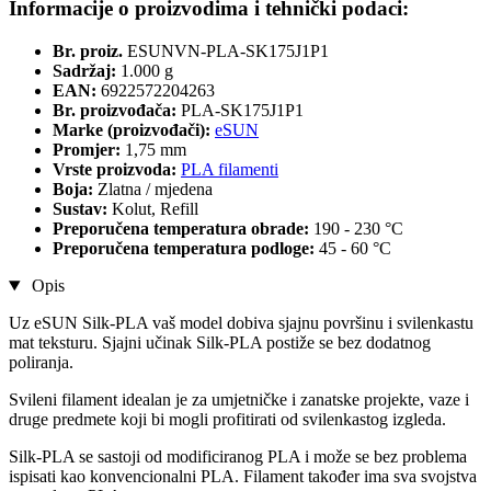
Informacije o proizvodima i tehnički podaci:
Br. proiz.
ESUNVN-PLA-SK175J1P1
Sadržaj:
1.000 g
EAN:
6922572204263
Br. proizvođača:
PLA-SK175J1P1
Marke (proizvođači):
eSUN
Promjer:
1,75 mm
Vrste proizvoda:
PLA filamenti
Boja:
Zlatna / mjedena
Sustav:
Kolut, Refill
Preporučena temperatura obrade:
190 - 230 °C
Preporučena temperatura podloge:
45 - 60 °C
Opis
Uz eSUN Silk-PLA vaš model dobiva sjajnu površinu i svilenkastu
mat teksturu. Sjajni učinak Silk-PLA postiže se bez dodatnog
poliranja.
Svileni filament idealan je za umjetničke i zanatske projekte, vaze i
druge predmete koji bi mogli profitirati od svilenkastog izgleda.
Silk-PLA se sastoji od modificiranog PLA i može se bez problema
ispisati kao konvencionalni PLA. Filament također ima sva svojstva