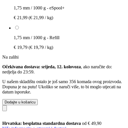
1,75 mm / 1000 g - eSpool+
€ 21,99
(€ 21,99 / kg)
1,75 mm / 1000 g - Refill
€ 19,79
(€ 19,79 / kg)
Na zalihi
Očekivana dostava: srijeda, 12. kolovoza
, ako naručite do:
nedjelja do 23:59
.
U našem skladištu ostalo je još samo 356 komada ovog proizvoda.
Dopuna je na putu! Ukoliko se naruči više, to bi moglo utjecati na
datum isporuke.
Dodajte u košaricu
Hrvatska: besplatna standardna dostava
od € 49,90