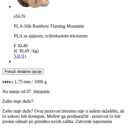
eSUN
PLA-Silk Rainbow Flaming Mountain
PLA sa sjajnom, svilenkastom teksturom
€ 30,49
(€ 30,49 / kg)
5.0 (1)
Pokaži dodatne opcije
verz.:
1,75 mm / 1000 g
Na stanju od 07. listopada
Zašto traje duže?
Zašto traje duže?
Ovaj proizvod trenutno nije u našem skladištu, ali
će uskoro biti dostupan. Možete ga prednaručiti - proizvod će biti
poslan odmah po primitku novih zaliha.
Zatvorite napomenu