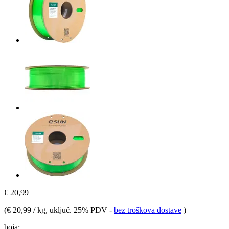
€ 20,99
(
€ 20,99 / kg
, uključ. 25% PDV
-
bez troškova dostave
)
boja: