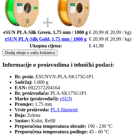
eSUN PLA-Silk Green, 1,75 mm / 1000 g
€ 20,99
(€ 20,99 / kg)
eSUN PLA-Silk Gold, 1,75 mm / 1000 g
€ 20,99
(€ 20,99 / kg)
Ukupna cijena:
€ 41,98
Dodaj oboje u vašu košaricu
Informacije o proizvodima i tehnički podaci:
Br. proiz.
ESUNVN-PLA-SK175G1P1
Sadržaj:
1.000 g
EAN:
6922572204164
Br. proizvođača:
PLA-SK175G1P1
Marke (proizvođači):
eSUN
Promjer:
1,75 mm
Vrste proizvoda:
PLA filamenti
Boja:
Zelena
Sustav:
Kolut, Refill
Preporučena temperatura obrade:
190 - 230 °C
Preporučena temperatura podloge:
45 - 60 °C