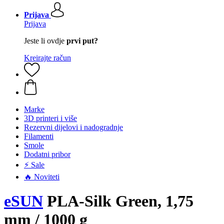
Prijava
Prijava
Jeste li ovdje
prvi put?
Kreirajte račun
Marke
3D printeri i više
Rezervni dijelovi i nadogradnje
Filamenti
Smole
Dodatni pribor
⚡ Sale
🔥 Noviteti
eSUN
PLA-Silk Green, 1,75
mm / 1000 g