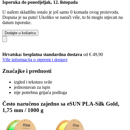
Isporuka do ponedjeljak, 12. listopada
U našem skladištu ostalo je još samo 0 komada ovog proizvoda.
Dopuna je na putu! Ukoliko se naruči više, to bi moglo utjecati na
datum isporuke.
Dodajte u košaricu
Hrvatska: besplatna standardna dostava
od € 49,90
Više informacija o otpremi i dostavi
Značajke i prednosti
izgled i tekstura svile
jednostavan za ispis
nije potrebna grijaća podloga
Često naručeno zajedno sa eSUN PLA-Silk Gold,
1,75 mm / 1000 g