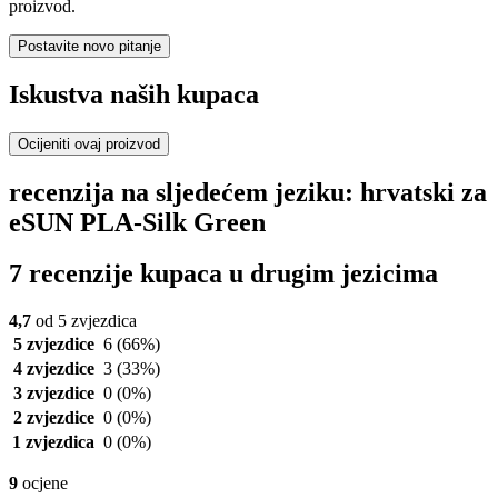
proizvod.
Postavite novo pitanje
Iskustva naših kupaca
Ocijeniti ovaj proizvod
recenzija na sljedećem jeziku: hrvatski za
eSUN PLA-Silk Green
7 recenzije kupaca u drugim jezicima
4,7
od 5 zvjezdica
5 zvjezdice
6
(66%)
4 zvjezdice
3
(33%)
3 zvjezdice
0
(0%)
2 zvjezdice
0
(0%)
1 zvjezdica
0
(0%)
9
ocjene