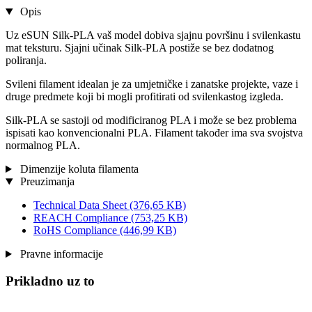
Opis
Uz eSUN Silk-PLA vaš model dobiva sjajnu površinu i svilenkastu
mat teksturu. Sjajni učinak Silk-PLA postiže se bez dodatnog
poliranja.
Svileni filament idealan je za umjetničke i zanatske projekte, vaze i
druge predmete koji bi mogli profitirati od svilenkastog izgleda.
Silk-PLA se sastoji od modificiranog PLA i može se bez problema
ispisati kao konvencionalni PLA. Filament također ima sva svojstva
normalnog PLA.
Dimenzije koluta filamenta
Preuzimanja
Technical Data Sheet
(376,65 KB)
REACH Compliance
(753,25 KB)
RoHS Compliance
(446,99 KB)
Pravne informacije
Prikladno uz to