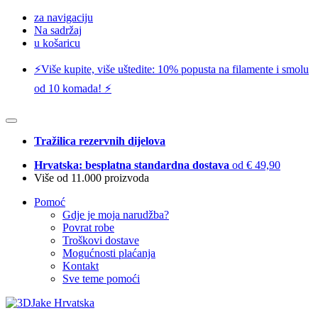
za navigaciju
Na sadržaj
u košaricu
⚡️Više kupite, više uštedite: 10% popusta na filamente i smolu
od 10 komada! ⚡️
Tražilica rezervnih dijelova
Hrvatska: besplatna standardna dostava
od € 49,90
Više od 11.000 proizvoda
Pomoć
Gdje je moja narudžba?
Povrat robe
Troškovi dostave
Mogućnosti plaćanja
Kontakt
Sve teme pomoći