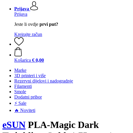
Prijava
Prijava
Jeste li ovdje
prvi put?
Kreirajte račun
Košarica
€ 0,00
Marke
3D printeri i više
Rezervni dijelovi i nadogradnje
Filamenti
Smole
Dodatni pribor
⚡ Sale
🔥 Noviteti
eSUN
PLA-Magic Dark