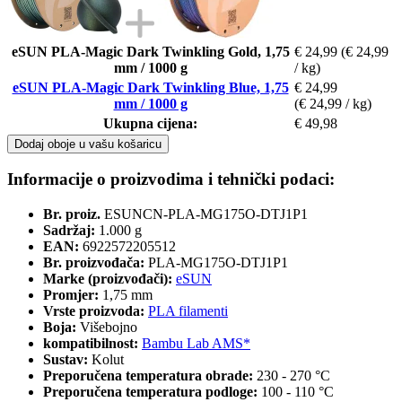
eSUN PLA-Magic Dark Twinkling Gold, 1,75
€ 24,99
(€ 24,99
mm / 1000 g
/ kg)
eSUN PLA-Magic Dark Twinkling Blue, 1,75
€ 24,99
mm / 1000 g
(€ 24,99 / kg)
Ukupna cijena:
€ 49,98
Dodaj oboje u vašu košaricu
Informacije o proizvodima i tehnički podaci:
Br. proiz.
ESUNCN-PLA-MG175O-DTJ1P1
Sadržaj:
1.000 g
EAN:
6922572205512
Br. proizvođača:
PLA-MG175O-DTJ1P1
Marke (proizvođači):
eSUN
Promjer:
1,75 mm
Vrste proizvoda:
PLA filamenti
Boja:
Višebojno
kompatibilnost:
Bambu Lab AMS*
Sustav:
Kolut
Preporučena temperatura obrade:
230 - 270 °C
Preporučena temperatura podloge:
100 - 110 °C