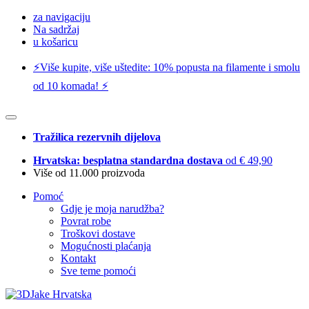
za navigaciju
Na sadržaj
u košaricu
⚡️Više kupite, više uštedite: 10% popusta na filamente i smolu
od 10 komada! ⚡️
Tražilica rezervnih dijelova
Hrvatska: besplatna standardna dostava
od € 49,90
Više od 11.000 proizvoda
Pomoć
Gdje je moja narudžba?
Povrat robe
Troškovi dostave
Mogućnosti plaćanja
Kontakt
Sve teme pomoći