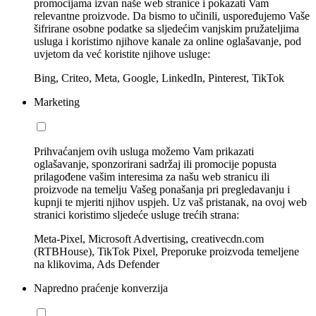
promocijama izvan naše web stranice i pokazati Vam
relevantne proizvode. Da bismo to učinili, uspoređujemo Vaše
šifrirane osobne podatke sa sljedećim vanjskim pružateljima
usluga i koristimo njihove kanale za online oglašavanje, pod
uvjetom da već koristite njihove usluge:
Bing, Criteo, Meta, Google, LinkedIn, Pinterest, TikTok
Marketing
Prihvaćanjem ovih usluga možemo Vam prikazati
oglašavanje, sponzorirani sadržaj ili promocije popusta
prilagođene vašim interesima za našu web stranicu ili
proizvode na temelju Vašeg ponašanja pri pregledavanju i
kupnji te mjeriti njihov uspjeh. Uz vaš pristanak, na ovoj web
stranici koristimo sljedeće usluge trećih strana:
Meta-Pixel, Microsoft Advertising, creativecdn.com
(RTBHouse), TikTok Pixel, Preporuke proizvoda temeljene
na klikovima, Ads Defender
Napredno praćenje konverzija