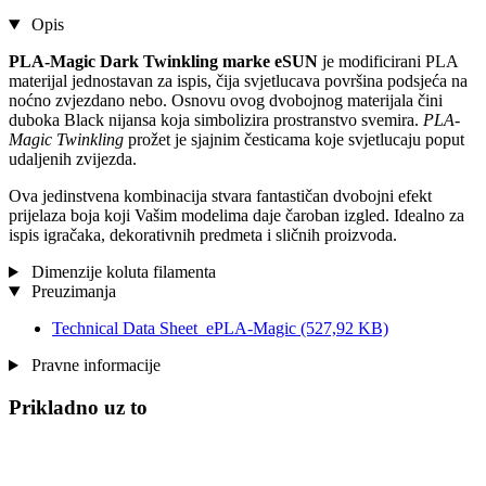
Opis
PLA-Magic Dark Twinkling marke eSUN
je modificirani PLA
materijal jednostavan za ispis, čija svjetlucava površina podsjeća na
noćno zvjezdano nebo. Osnovu ovog dvobojnog materijala čini
duboka Black nijansa koja simbolizira prostranstvo svemira.
PLA-
Magic Twinkling
prožet je sjajnim česticama koje svjetlucaju poput
udaljenih zvijezda.
Ova jedinstvena kombinacija stvara fantastičan dvobojni efekt
prijelaza boja koji Vašim modelima daje čaroban izgled. Idealno za
ispis igračaka, dekorativnih predmeta i sličnih proizvoda.
Dimenzije koluta filamenta
Preuzimanja
Technical Data Sheet_ePLA-Magic
(527,92 KB)
Pravne informacije
Prikladno uz to