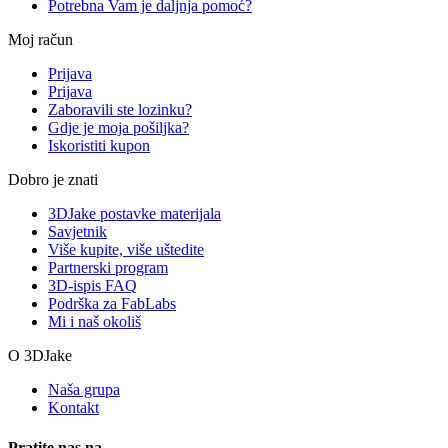
Potrebna Vam je daljnja pomoć?
Moj račun
Prijava
Prijava
Zaboravili ste lozinku?
Gdje je moja pošiljka?
Iskoristiti kupon
Dobro je znati
3DJake postavke materijala
Savjetnik
Više kupite, više uštedite
Partnerski program
3D-ispis FAQ
Podrška za FabLabs
Mi i naš okoliš
O 3DJake
Naša grupa
Kontakt
Pratite nas na