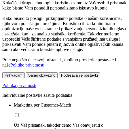
Kolačiće i druge tehnologije koristimo samo uz Vaš osobni pristanak
kako bismo Vam ponudili personalizirano iskustvo kupnje.
Kako bismo to postigli, prikupljamo podatke o našim korisnicima,
njihovom ponašanju i uređajima. Koristimo ih za kontinuiranu
optimizaciju naše web stranice i prikazivanje personaliziranih oglasa
i sadržaja, kao i za analizu statistike korištenja. Također možemo
usporediti Vaše šifrirane podatke s vanjskim pružateljima usluga i
prikazivati Vam ponude putem njihovih online oglašivačkih kanala
samo ako već i sami koristite njihove usluge.
Prije nego što date svoj pristanak, molimo provjerite postavke i
naše
Politike privatnosti
.
Prihvaćam
Samo obavezno
Podešavanje postavki
Politika privatnosti
Individualne postavke zaštite podataka
Marketing per Customer-Match
Uz Vaš pristanak, također ćemo Vas obavijestiti o