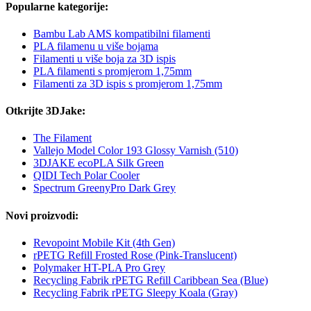
Popularne kategorije:
Bambu Lab AMS kompatibilni filamenti
PLA filamenu u više bojama
Filamenti u više boja za 3D ispis
PLA filamenti s promjerom 1,75mm
Filamenti za 3D ispis s promjerom 1,75mm
Otkrijte 3DJake:
The Filament
Vallejo Model Color 193 Glossy Varnish (510)
3DJAKE ecoPLA Silk Green
QIDI Tech Polar Cooler
Spectrum GreenyPro Dark Grey
Novi proizvodi:
Revopoint Mobile Kit (4th Gen)
rPETG Refill Frosted Rose (Pink-Translucent)
Polymaker HT-PLA Pro Grey
Recycling Fabrik rPETG Refill Caribbean Sea (Blue)
Recycling Fabrik rPETG Sleepy Koala (Gray)