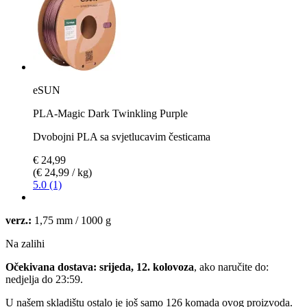
eSUN
PLA-Magic Dark Twinkling Purple
Dvobojni PLA sa svjetlucavim česticama
€ 24,99
(€ 24,99 / kg)
5.0 (1)
verz.:
1,75 mm / 1000 g
Na zalihi
Očekivana dostava: srijeda, 12. kolovoza
, ako naručite do:
nedjelja do 23:59
.
U našem skladištu ostalo je još samo 126 komada ovog proizvoda.