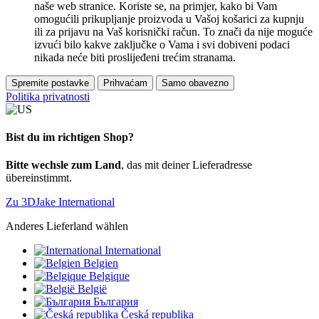
naše web stranice. Koriste se, na primjer, kako bi Vam
omogućili prikupljanje proizvoda u Vašoj košarici za kupnju
ili za prijavu na Vaš korisnički račun. To znači da nije moguće
izvući bilo kakve zaključke o Vama i svi dobiveni podaci
nikada neće biti proslijeđeni trećim stranama.
Spremite postavke
Prihvaćam
Samo obavezno
Politika privatnosti
Bist du im richtigen Shop?
Bitte wechsle zum Land
, das mit deiner Lieferadresse
übereinstimmt.
Zu 3DJake International
Anderes Lieferland wählen
International
Belgien
Belgique
België
България
Česká republika