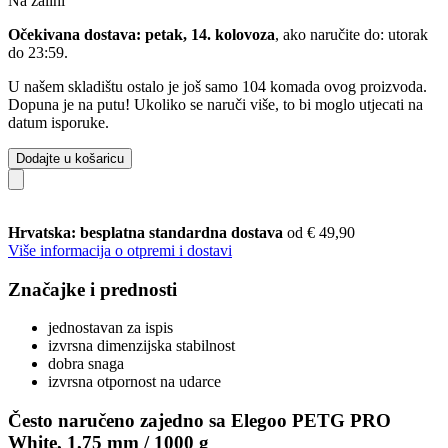
Na zalihi
Očekivana dostava: petak, 14. kolovoza
, ako naručite do:
utorak
do 23:59
.
U našem skladištu ostalo je još samo 104 komada ovog proizvoda.
Dopuna je na putu! Ukoliko se naruči više, to bi moglo utjecati na
datum isporuke.
Dodajte u košaricu
Hrvatska: besplatna standardna dostava
od € 49,90
Više informacija o otpremi i dostavi
Značajke i prednosti
jednostavan za ispis
izvrsna dimenzijska stabilnost
dobra snaga
izvrsna otpornost na udarce
Često naručeno zajedno sa Elegoo PETG PRO
White, 1,75 mm / 1000 g