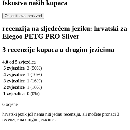
Iskustva naših kupaca
Ocijeniti ovaj proizvod
recenzija na sljedećem jeziku: hrvatski za
Elegoo PETG PRO Sliver
3 recenzije kupaca u drugim jezicima
4,0
od 5 zvjezdica
5 zvjezdice
3
(50%)
4 zvjezdice
1
(16%)
3 zvjezdice
1
(16%)
2 zvjezdice
1
(16%)
1 zvjezdica
0
(0%)
6
ocjene
hrvatski jezik još nema niti jednu recenziju, ali možete pronaći 3
recenzije na drugim jezicima.