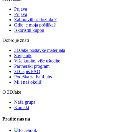
Prijava
Prijava
Zaboravili ste lozinku?
Gdje je moja pošiljka?
Iskoristiti kupon
Dobro je znati
3DJake postavke materijala
Savjetnik
Više kupite, više uštedite
Partnerski program
3D-ispis FAQ
Podrška za FabLabs
Mi i naš okoliš
O 3DJake
Naša grupa
Kontakt
Pratite nas na