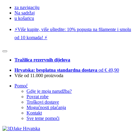
za navigaciju
Na sadržaj
u košaricu
⚡️Više kupite, više uštedite: 10% popusta na filamente i smolu
od 10 komada! ⚡️
Tražilica rezervnih dijelova
Hrvatska: besplatna standardna dostava
od € 49,90
Više od 11.000 proizvoda
Pomoć
Gdje je moja narudžba?
Povrat robe
Troškovi dostave
Mogućnosti plaćanja
Kontakt
Sve teme pomoći