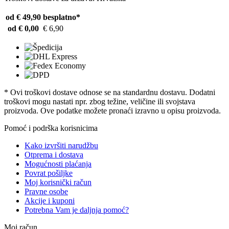
od € 49,90
besplatno*
od € 0,00
€ 6,90
* Ovi troškovi dostave odnose se na standardnu ​​dostavu. Dodatni
troškovi mogu nastati npr. zbog težine, veličine ili svojstava
proizvoda. Ove podatke možete pronaći izravno u opisu proizvoda.
Pomoć i podrška korisnicima
Kako izvršiti narudžbu
Otprema i dostava
Mogućnosti plaćanja
Povrat pošiljke
Moj korisnički račun
Pravne osobe
Akcije i kuponi
Potrebna Vam je daljnja pomoć?
Moj račun