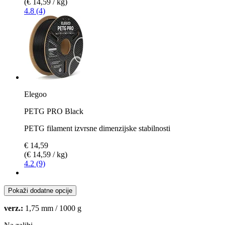
(€ 14,59 / kg)
4.8 (4)
Elegoo
PETG PRO Black
PETG filament izvrsne dimenzijske stabilnosti
€ 14,59
(€ 14,59 / kg)
4.2 (9)
Pokaži dodatne opcije
verz.:
1,75 mm / 1000 g