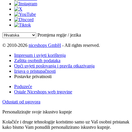
Promjena regije / jezika
© 2010-2026
niceshops GmbH
- All rights reserved.
Impresum i uvjeti korištenja
Zaštita osobnih podataka
Opći uvjeti poslovanja i pravila otkazivanja
Izjava o pristupačnosti
Postavke privatnosti
Poduzeće
Ostale Niceshops web trgovine
Odustati od ugovora
Personalizirajte svoje iskustvo kupnje
Kolačiće i druge tehnologije koristimo samo uz Vaš osobni pristanak
kako bismo Vam ponudili personalizirano iskustvo kupnje.