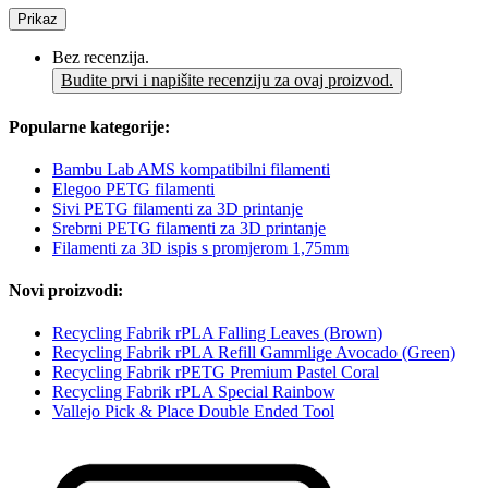
Prikaz
Bez recenzija.
Budite prvi i napišite recenziju za ovaj proizvod.
Popularne kategorije:
Bambu Lab AMS kompatibilni filamenti
Elegoo PETG filamenti
Sivi PETG filamenti za 3D printanje
Srebrni PETG filamenti za 3D printanje
Filamenti za 3D ispis s promjerom 1,75mm
Novi proizvodi:
Recycling Fabrik rPLA Falling Leaves (Brown)
Recycling Fabrik rPLA Refill Gammlige Avocado (Green)
Recycling Fabrik rPETG Premium Pastel Coral
Recycling Fabrik rPLA Special Rainbow
Vallejo Pick & Place Double Ended Tool