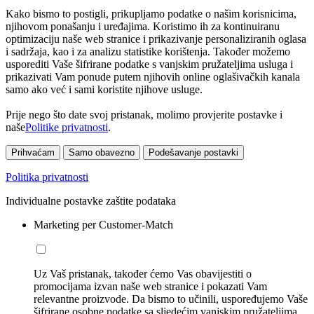
Kako bismo to postigli, prikupljamo podatke o našim korisnicima,
njihovom ponašanju i uređajima. Koristimo ih za kontinuiranu
optimizaciju naše web stranice i prikazivanje personaliziranih oglasa
i sadržaja, kao i za analizu statistike korištenja. Također možemo
usporediti Vaše šifrirane podatke s vanjskim pružateljima usluga i
prikazivati Vam ponude putem njihovih online oglašivačkih kanala
samo ako već i sami koristite njihove usluge.
Prije nego što date svoj pristanak, molimo provjerite postavke i
naše
Politike privatnosti
.
Prihvaćam
Samo obavezno
Podešavanje postavki
Politika privatnosti
Individualne postavke zaštite podataka
Marketing per Customer-Match
Uz Vaš pristanak, također ćemo Vas obavijestiti o
promocijama izvan naše web stranice i pokazati Vam
relevantne proizvode. Da bismo to učinili, uspoređujemo Vaše
šifrirane osobne podatke sa sljedećim vanjskim pružateljima