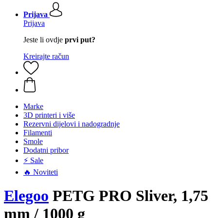
Prijava
Prijava
Jeste li ovdje
prvi put?
Kreirajte račun
Marke
3D printeri i više
Rezervni dijelovi i nadogradnje
Filamenti
Smole
Dodatni pribor
⚡ Sale
🔥 Noviteti
Elegoo
PETG PRO Sliver, 1,75
mm / 1000 g