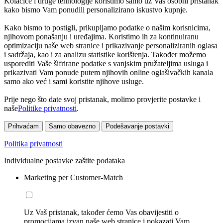
Kolačiće i druge tehnologije koristimo samo uz Vaš osobni pristanak
kako bismo Vam ponudili personalizirano iskustvo kupnje.
Kako bismo to postigli, prikupljamo podatke o našim korisnicima,
njihovom ponašanju i uređajima. Koristimo ih za kontinuiranu
optimizaciju naše web stranice i prikazivanje personaliziranih oglasa
i sadržaja, kao i za analizu statistike korištenja. Također možemo
usporediti Vaše šifrirane podatke s vanjskim pružateljima usluga i
prikazivati Vam ponude putem njihovih online oglašivačkih kanala
samo ako već i sami koristite njihove usluge.
Prije nego što date svoj pristanak, molimo provjerite postavke i
naše
Politike privatnosti
.
Prihvaćam
Samo obavezno
Podešavanje postavki
Politika privatnosti
Individualne postavke zaštite podataka
Marketing per Customer-Match
Uz Vaš pristanak, također ćemo Vas obavijestiti o
promocijama izvan naše web stranice i pokazati Vam