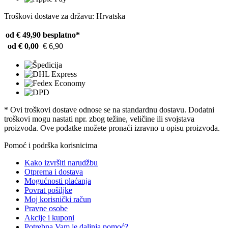
Troškovi dostave za državu: Hrvatska
od € 49,90
besplatno*
od € 0,00
€ 6,90
* Ovi troškovi dostave odnose se na standardnu ​​dostavu. Dodatni
troškovi mogu nastati npr. zbog težine, veličine ili svojstava
proizvoda. Ove podatke možete pronaći izravno u opisu proizvoda.
Pomoć i podrška korisnicima
Kako izvršiti narudžbu
Otprema i dostava
Mogućnosti plaćanja
Povrat pošiljke
Moj korisnički račun
Pravne osobe
Akcije i kuponi
Potrebna Vam je daljnja pomoć?