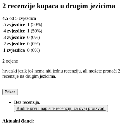
2 recenzije kupaca u drugim jezicima
4,5
od 5 zvjezdica
5 zvjezdice
1
(50%)
4 zvjezdice
1
(50%)
3 zvjezdice
0
(0%)
2 zvjezdice
0
(0%)
1 zvjezdica
0
(0%)
2
ocjene
hrvatski jezik još nema niti jednu recenziju, ali možete pronaći 2
recenzije na drugim jezicima.
Prikaz
Bez recenzija.
Budite prvi i napišite recenziju za ovaj proizvod.
Aktualni članci: