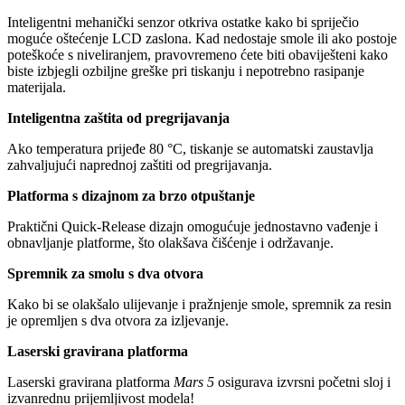
Inteligentni mehanički senzor otkriva ostatke kako bi spriječio
moguće oštećenje LCD zaslona. Kad nedostaje smole ili ako postoje
poteškoće s niveliranjem, pravovremeno ćete biti obaviješteni kako
biste izbjegli ozbiljne greške pri tiskanju i nepotrebno rasipanje
materijala.
Inteligentna zaštita od pregrijavanja
Ako temperatura prijeđe 80 °C, tiskanje se automatski zaustavlja
zahvaljujući naprednoj zaštiti od pregrijavanja.
Platforma s dizajnom za brzo otpuštanje
Praktični Quick-Release dizajn omogućuje jednostavno vađenje i
obnavljanje platforme, što olakšava čišćenje i održavanje.
Spremnik za smolu s dva otvora
Kako bi se olakšalo ulijevanje i pražnjenje smole, spremnik za resin
je opremljen s dva otvora za izljevanje.
Laserski gravirana platforma
Laserski gravirana platforma
Mars 5
osigurava izvrsni početni sloj i
izvanrednu prijemljivost modela!