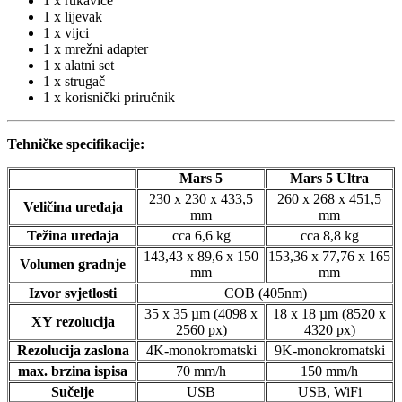
1 x rukavice
1 x lijevak
1 x vijci
1 x mrežni adapter
1 x alatni set
1 x strugač
1 x korisnički priručnik
Tehničke specifikacije:
Mars 5
Mars 5 Ultra
230 x 230 x 433,5
260 x 268 x 451,5
Veličina uređaja
mm
mm
Težina uređaja
cca 6,6 kg
cca 8,8 kg
143,43 x 89,6 x 150
153,36 x 77,76 x 165
Volumen gradnje
mm
mm
Izvor svjetlosti
COB (405nm)
35 x 35 µm (4098 x
18 x 18 µm (8520 x
XY rezolucija
2560 px)
4320 px)
Rezolucija zaslona
4K-monokromatski
9K-monokromatski
max. brzina ispisa
70 mm/h
150 mm/h
Sučelje
USB
USB, WiFi