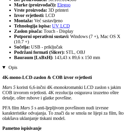
Marke (proizvođači):
Elegoo
Vrste proizvoda:
3D printeri
Izvor svjetlosti:
LCD
Montaža:
Već sastavljeno
Tehnologija ispisa:
UV LCD
Zaslon pisača:
Touch - Display
Potporni operativni sustavi:
Windows (7 +), Mac OS X
(10.7 +)
Sučelja:
USB - priključak
Podržani formati (Slicer):
STL, OBJ
Bauraum [LxBxH]:
143,43 x 89,6 x 150 mm
Opis
4K-mono-LCD-zaslon & COB izvor svjetlosti
Mars 5
koristi 6,6-inčni 4K-monokromatski LCD zaslon s jakim
COB izvorom svjetlosti. 4K rezolucija osigurava izuzetno oštre
detalje, oštre rubove i glatke površine.
PFA film
Mars 5
s anti-ljepljivom površinom nudi izvrsne
karakteristike odvajanja. To znači da se smola ne lijepi za film, što
olakšava uklanjanje tiskani model.
Pametno ispisivanje