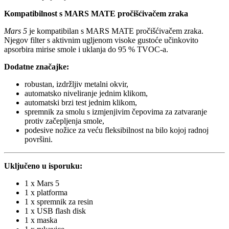
Kompatibilnost s MARS MATE pročišćivačem zraka
Mars 5
je kompatibilan s MARS MATE pročišćivačem zraka.
Njegov filter s aktivnim ugljenom visoke gustoće učinkovito
apsorbira mirise smole i uklanja do 95 % TVOC-a.
Dodatne značajke:
robustan, izdržljiv metalni okvir,
automatsko niveliranje jednim klikom,
automatski brzi test jednim klikom,
spremnik za smolu s izmjenjivim čepovima za zatvaranje
protiv začepljenja smole,
podesive nožice za veću fleksibilnost na bilo kojoj radnoj
površini.
Uključeno u isporuku:
1 x Mars 5
1 x platforma
1 x spremnik za resin
1 x USB flash disk
1 x maska