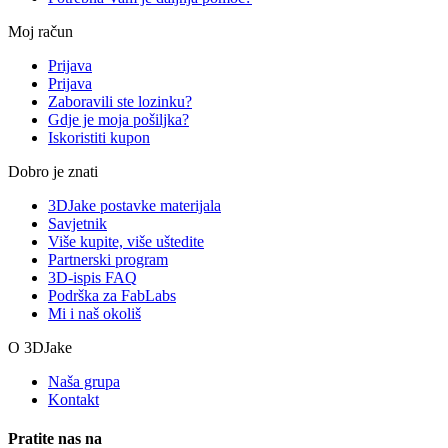
Moj račun
Prijava
Prijava
Zaboravili ste lozinku?
Gdje je moja pošiljka?
Iskoristiti kupon
Dobro je znati
3DJake postavke materijala
Savjetnik
Više kupite, više uštedite
Partnerski program
3D-ispis FAQ
Podrška za FabLabs
Mi i naš okoliš
O 3DJake
Naša grupa
Kontakt
Pratite nas na