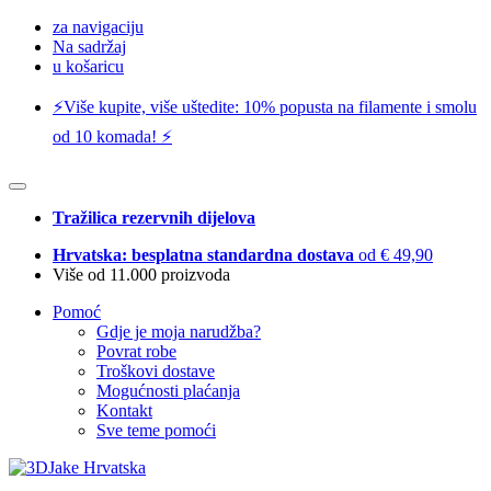
za navigaciju
Na sadržaj
u košaricu
⚡️Više kupite, više uštedite: 10% popusta na filamente i smolu
od 10 komada! ⚡️
Tražilica rezervnih dijelova
Hrvatska: besplatna standardna dostava
od € 49,90
Više od 11.000 proizvoda
Pomoć
Gdje je moja narudžba?
Povrat robe
Troškovi dostave
Mogućnosti plaćanja
Kontakt
Sve teme pomoći