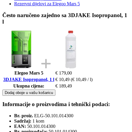
Rezervni dijelovi za Elegoo Mars 5
Često naručeno zajedno sa 3DJAKE Isopropanol, 1
l
Elegoo Mars 5
€ 179,00
3DJAKE Isopropanol, 1 l
€ 10,49
(€ 10,49 / l)
Ukupna cijena:
€ 189,49
Dodaj oboje u vašu košaricu
Informacije o proizvodima i tehnički podaci:
Br. proiz.
ELG-50.101.014300
Sadržaj:
1 kom
EAN:
50.101.014300
Br. proizvođača:
50.101.014300