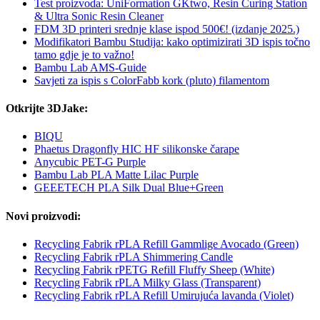
Test proizvoda: UniFormation GKtwo, Resin Curing Station
& Ultra Sonic Resin Cleaner
FDM 3D printeri srednje klase ispod 500€! (izdanje 2025.)
Modifikatori Bambu Studija: kako optimizirati 3D ispis točno
tamo gdje je to važno!
Bambu Lab AMS-Guide
Savjeti za ispis s ColorFabb kork (pluto) filamentom
Otkrijte 3DJake:
BIQU
Phaetus Dragonfly HIC HF silikonske čarape
Anycubic PET-G Purple
Bambu Lab PLA Matte Lilac Purple
GEEETECH PLA Silk Dual Blue+Green
Novi proizvodi:
Recycling Fabrik rPLA Refill Gammlige Avocado (Green)
Recycling Fabrik rPLA Shimmering Candle
Recycling Fabrik rPETG Refill Fluffy Sheep (White)
Recycling Fabrik rPLA Milky Glass (Transparent)
Recycling Fabrik rPLA Refill Umirujuća lavanda (Violet)