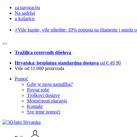
za navigaciju
Na sadržaj
u košaricu
⚡️Više kupite, više uštedite: 10% popusta na filamente i smolu 
Tražilica rezervnih dijelova
Hrvatska: besplatna standardna dostava
od € 49,90
Više od 11.000 proizvoda
Pomoć
Gdje je moja narudžba?
Povrat robe
Troškovi dostave
Mogućnosti plaćanja
Kontakt
Sve teme pomoći