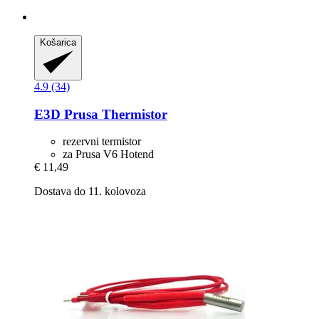
Košarica
4.9 (34)
E3D
Prusa Thermistor
rezervni termistor
za Prusa V6 Hotend
€ 11,49
Dostava do 11. kolovoza