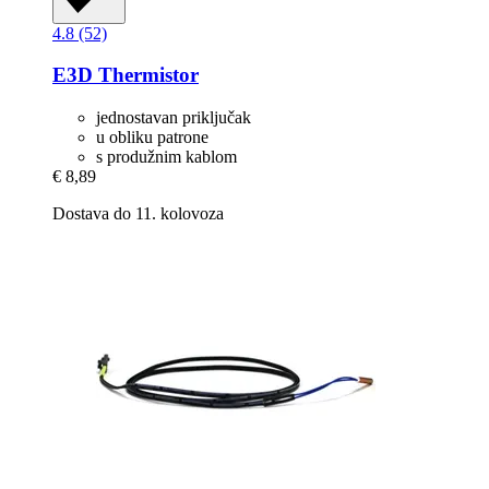
4.8 (52)
E3D
Thermistor
jednostavan priključak
u obliku patrone
s produžnim kablom
€ 8,89
Dostava do 11. kolovoza