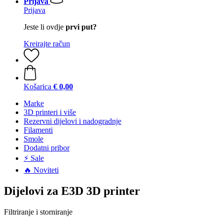
Prijava
Prijava
Jeste li ovdje
prvi put?
Kreirajte račun
Košarica
€ 0,00
Marke
3D printeri i više
Rezervni dijelovi i nadogradnje
Filamenti
Smole
Dodatni pribor
⚡ Sale
🔥 Noviteti
Dijelovi za E3D 3D printer
Filtriranje i storniranje