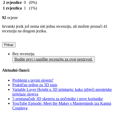
2 zvjezdice
0
(0%)
1 zvjezdica
1
(1%)
92
ocjene
hrvatski jezik još nema niti jednu recenziju, ali možete pronaći 41
recenziju na drugom jeziku.
Prikaz
Bez recenzija.
Budite prvi i napišite recenziju za ovaj proizvod.
Aktualni članci:
Problemi s prvim slojem?
Praktičan pribor za 3D ispis
Variable Layer Height u 3D printanju: kako izbjeći neestetske
prijelaze slojeva
5 pristupačnih 3D skenera za početnike i nove korisnike
YouTube Episode: Meet the Maker s Masterminds iza Kamui
Cosplaya