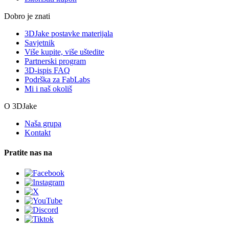
Dobro je znati
3DJake postavke materijala
Savjetnik
Više kupite, više uštedite
Partnerski program
3D-ispis FAQ
Podrška za FabLabs
Mi i naš okoliš
O 3DJake
Naša grupa
Kontakt
Pratite nas na