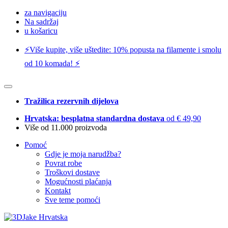
za navigaciju
Na sadržaj
u košaricu
⚡️Više kupite, više uštedite: 10% popusta na filamente i smolu
od 10 komada! ⚡️
Tražilica rezervnih dijelova
Hrvatska: besplatna standardna dostava
od € 49,90
Više od 11.000 proizvoda
Pomoć
Gdje je moja narudžba?
Povrat robe
Troškovi dostave
Mogućnosti plaćanja
Kontakt
Sve teme pomoći