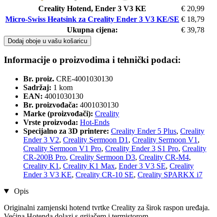
Creality Hotend, Ender 3 V3 KE
€ 20,99
Micro-Swiss Heatsink za Creality Ender 3 V3 KE/SE
€ 18,79
Ukupna cijena:
€ 39,78
Dodaj oboje u vašu košaricu
Informacije o proizvodima i tehnički podaci:
Br. proiz.
CRE-4001030130
Sadržaj:
1 kom
EAN:
4001030130
Br. proizvođača:
4001030130
Marke (proizvođači):
Creality
Vrste proizvoda:
Hot-Ends
Specijalno za 3D printere:
Creality Ender 5 Plus
,
Creality
Ender 3 V2
,
Creality Sermoon D1
,
Creality Sermoon V1
,
Creality Sermoon V1 Pro
,
Creality Ender 3 S1 Pro
,
Creality
CR-200B Pro
,
Creality Sermoon D3
,
Creality CR-M4
,
Creality K1
,
Creality K1 Max
,
Ender 3 V3 SE
,
Creality
Ender 3 V3 KE
,
Creality CR-10 SE
,
Creality SPARKX i7
Opis
Originalni zamjenski hotend tvrtke Creality za širok raspon uređaja.
Većina Hotenda dolazi s grijačem i termistorom.