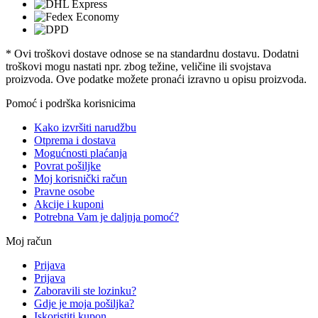
* Ovi troškovi dostave odnose se na standardnu ​​dostavu. Dodatni
troškovi mogu nastati npr. zbog težine, veličine ili svojstava
proizvoda. Ove podatke možete pronaći izravno u opisu proizvoda.
Pomoć i podrška korisnicima
Kako izvršiti narudžbu
Otprema i dostava
Mogućnosti plaćanja
Povrat pošiljke
Moj korisnički račun
Pravne osobe
Akcije i kuponi
Potrebna Vam je daljnja pomoć?
Moj račun
Prijava
Prijava
Zaboravili ste lozinku?
Gdje je moja pošiljka?
Iskoristiti kupon