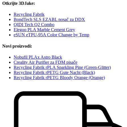
Otkrijte 3DJake:
Recycling Fabrik
BondTech SLS EZABL nosač za DDX
QIDI Tech Q2 Combo
Elegoo PLA Marble Cement Grey
eSUN eTPU-95A Color Change by Temp
Novi proizvodi:
Nobufil PLAx Astro Black
Creality Air Purifier za FDM pisače
Recycling Fabrik rPLA Sparkling Pine (Green-Glitter)
Recycling Fabrik rPETG Gute Nacht (Black)
Recycling Fabrik rPETG Bloody Orange (Orange)