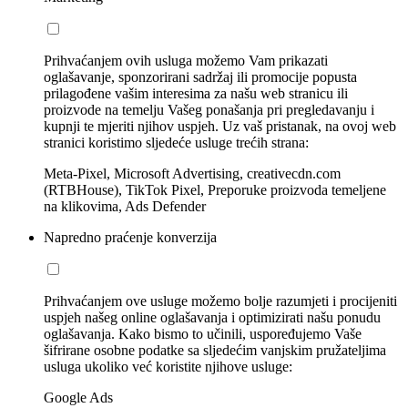
Prihvaćanjem ovih usluga možemo Vam prikazati
oglašavanje, sponzorirani sadržaj ili promocije popusta
prilagođene vašim interesima za našu web stranicu ili
proizvode na temelju Vašeg ponašanja pri pregledavanju i
kupnji te mjeriti njihov uspjeh. Uz vaš pristanak, na ovoj web
stranici koristimo sljedeće usluge trećih strana:
Meta-Pixel, Microsoft Advertising, creativecdn.com
(RTBHouse), TikTok Pixel, Preporuke proizvoda temeljene
na klikovima, Ads Defender
Napredno praćenje konverzija
Prihvaćanjem ove usluge možemo bolje razumjeti i procijeniti
uspjeh našeg online oglašavanja i optimizirati našu ponudu
oglašavanja. Kako bismo to učinili, uspoređujemo Vaše
šifrirane osobne podatke sa sljedećim vanjskim pružateljima
usluga ukoliko već koristite njihove usluge:
Google Ads