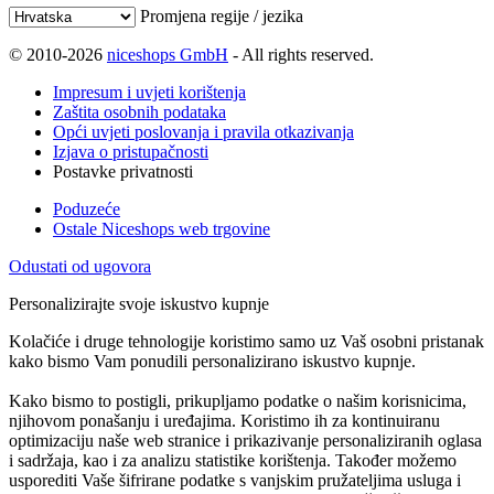
Promjena regije / jezika
© 2010-2026
niceshops GmbH
- All rights reserved.
Impresum i uvjeti korištenja
Zaštita osobnih podataka
Opći uvjeti poslovanja i pravila otkazivanja
Izjava o pristupačnosti
Postavke privatnosti
Poduzeće
Ostale Niceshops web trgovine
Odustati od ugovora
Personalizirajte svoje iskustvo kupnje
Kolačiće i druge tehnologije koristimo samo uz Vaš osobni pristanak
kako bismo Vam ponudili personalizirano iskustvo kupnje.
Kako bismo to postigli, prikupljamo podatke o našim korisnicima,
njihovom ponašanju i uređajima. Koristimo ih za kontinuiranu
optimizaciju naše web stranice i prikazivanje personaliziranih oglasa
i sadržaja, kao i za analizu statistike korištenja. Također možemo
usporediti Vaše šifrirane podatke s vanjskim pružateljima usluga i