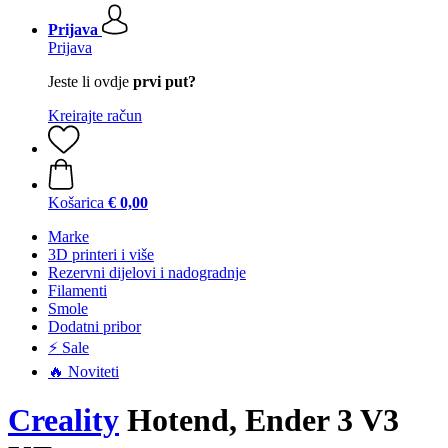
Prijava
Prijava
Jeste li ovdje
prvi put?
Kreirajte račun
Košarica
€ 0,00
Marke
3D printeri i više
Rezervni dijelovi i nadogradnje
Filamenti
Smole
Dodatni pribor
⚡ Sale
🔥 Noviteti
Creality
Hotend, Ender 3 V3