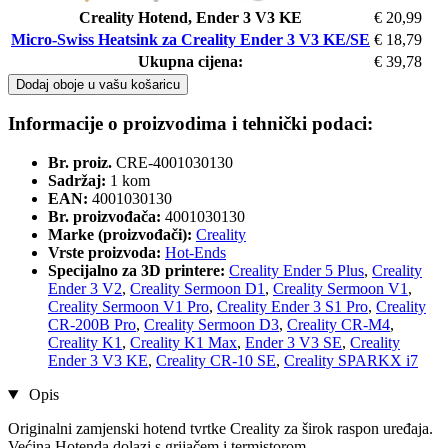
Creality Hotend, Ender 3 V3 KE
€ 20,99
Micro-Swiss Heatsink za Creality Ender 3 V3 KE/SE
€ 18,79
Ukupna cijena:
€ 39,78
Dodaj oboje u vašu košaricu
Informacije o proizvodima i tehnički podaci:
Br. proiz.
CRE-4001030130
Sadržaj:
1 kom
EAN:
4001030130
Br. proizvođača:
4001030130
Marke (proizvođači):
Creality
Vrste proizvoda:
Hot-Ends
Specijalno za 3D printere:
Creality Ender 5 Plus
,
Creality
Ender 3 V2
,
Creality Sermoon D1
,
Creality Sermoon V1
,
Creality Sermoon V1 Pro
,
Creality Ender 3 S1 Pro
,
Creality
CR-200B Pro
,
Creality Sermoon D3
,
Creality CR-M4
,
Creality K1
,
Creality K1 Max
,
Ender 3 V3 SE
,
Creality
Ender 3 V3 KE
,
Creality CR-10 SE
,
Creality SPARKX i7
Opis
Originalni zamjenski hotend tvrtke Creality za širok raspon uređaja.
Većina Hotenda dolazi s grijačem i termistorom.