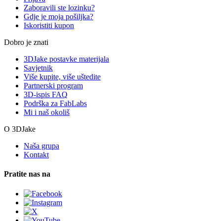
Zaboravili ste lozinku?
Gdje je moja pošiljka?
Iskoristiti kupon
Dobro je znati
3DJake postavke materijala
Savjetnik
Više kupite, više uštedite
Partnerski program
3D-ispis FAQ
Podrška za FabLabs
Mi i naš okoliš
O 3DJake
Naša grupa
Kontakt
Pratite nas na