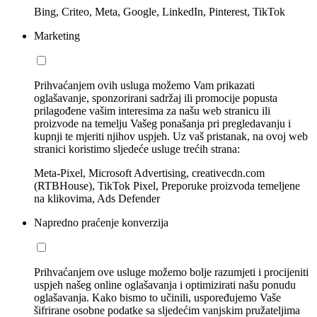
Bing, Criteo, Meta, Google, LinkedIn, Pinterest, TikTok
Marketing
Prihvaćanjem ovih usluga možemo Vam prikazati
oglašavanje, sponzorirani sadržaj ili promocije popusta
prilagođene vašim interesima za našu web stranicu ili
proizvode na temelju Vašeg ponašanja pri pregledavanju i
kupnji te mjeriti njihov uspjeh. Uz vaš pristanak, na ovoj web
stranici koristimo sljedeće usluge trećih strana:
Meta-Pixel, Microsoft Advertising, creativecdn.com
(RTBHouse), TikTok Pixel, Preporuke proizvoda temeljene
na klikovima, Ads Defender
Napredno praćenje konverzija
Prihvaćanjem ove usluge možemo bolje razumjeti i procijeniti
uspjeh našeg online oglašavanja i optimizirati našu ponudu
oglašavanja. Kako bismo to učinili, uspoređujemo Vaše
šifrirane osobne podatke sa sljedećim vanjskim pružateljima