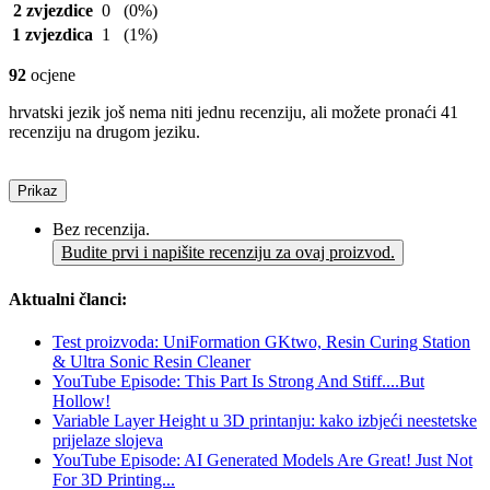
2 zvjezdice
0
(0%)
1 zvjezdica
1
(1%)
92
ocjene
hrvatski jezik još nema niti jednu recenziju, ali možete pronaći 41
recenziju na drugom jeziku.
Prikaz
Bez recenzija.
Budite prvi i napišite recenziju za ovaj proizvod.
Aktualni članci:
Test proizvoda: UniFormation GKtwo, Resin Curing Station
& Ultra Sonic Resin Cleaner
YouTube Episode: This Part Is Strong And Stiff....But
Hollow!
Variable Layer Height u 3D printanju: kako izbjeći neestetske
prijelaze slojeva
YouTube Episode: AI Generated Models Are Great! Just Not
For 3D Printing...