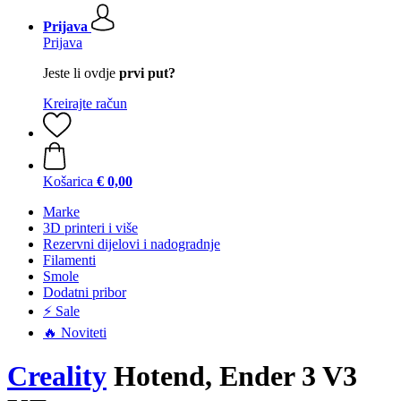
Prijava
Prijava
Jeste li ovdje
prvi put?
Kreirajte račun
Košarica
€ 0,00
Marke
3D printeri i više
Rezervni dijelovi i nadogradnje
Filamenti
Smole
Dodatni pribor
⚡ Sale
🔥 Noviteti
Creality
Hotend, Ender 3 V3