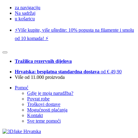
za navigaciju
Na sadržaj
u košaricu
⚡️Više kupite, više uštedite: 10% popusta na filamente i smolu
od 10 komada! ⚡️
Tražilica rezervnih dijelova
Hrvatska: besplatna standardna dostava
od € 49,90
Više od 11.000 proizvoda
Pomoć
Gdje je moja narudžba?
Povrat robe
Troškovi dostave
Mogućnosti plaćanja
Kontakt
Sve teme pomoći