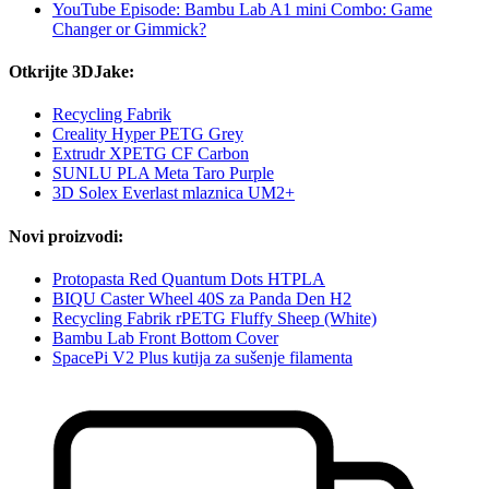
YouTube Episode: Bambu Lab A1 mini Combo: Game
Changer or Gimmick?
Otkrijte 3DJake:
Recycling Fabrik
Creality Hyper PETG Grey
Extrudr XPETG CF Carbon
SUNLU PLA Meta Taro Purple
3D Solex Everlast mlaznica UM2+
Novi proizvodi:
Protopasta Red Quantum Dots HTPLA
BIQU Caster Wheel 40S za Panda Den H2
Recycling Fabrik rPETG Fluffy Sheep (White)
Bambu Lab Front Bottom Cover
SpacePi V2 Plus kutija za sušenje filamenta