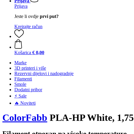
Prijava
Prijava
Jeste li ovdje
prvi put?
Kreirajte račun
Košarica
€ 0,00
Marke
3D printeri i više
Rezervni dijelovi i nadogradnje
Filamenti
Smole
Dodatni pribor
⚡ Sale
🔥 Noviteti
ColorFabb
PLA-HP White, 1,75
Filament otporan na visoke temperature