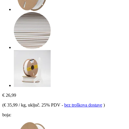
€ 26,99
(
€ 35,99 / kg
, uključ. 25% PDV
-
bez troškova dostave
)
boja: