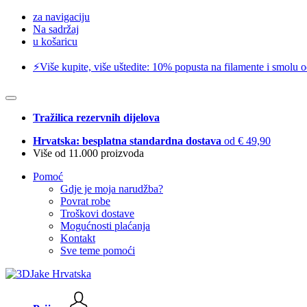
za navigaciju
Na sadržaj
u košaricu
⚡️Više kupite, više uštedite: 10% popusta na filamente i smolu 
Tražilica rezervnih dijelova
Hrvatska: besplatna standardna dostava
od € 49,90
Više od 11.000 proizvoda
Pomoć
Gdje je moja narudžba?
Povrat robe
Troškovi dostave
Mogućnosti plaćanja
Kontakt
Sve teme pomoći