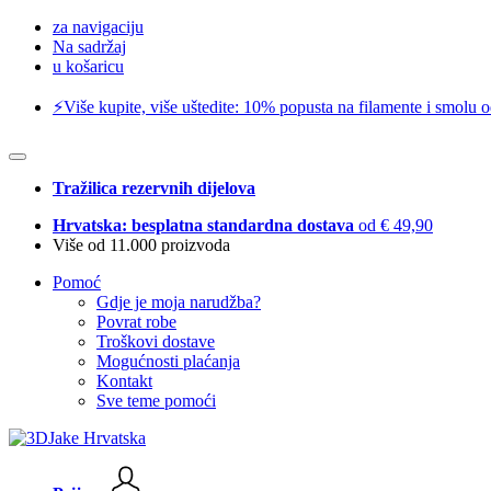
za navigaciju
Na sadržaj
u košaricu
⚡️Više kupite, više uštedite: 10% popusta na filamente i smolu 
Tražilica rezervnih dijelova
Hrvatska: besplatna standardna dostava
od € 49,90
Više od 11.000 proizvoda
Pomoć
Gdje je moja narudžba?
Povrat robe
Troškovi dostave
Mogućnosti plaćanja
Kontakt
Sve teme pomoći