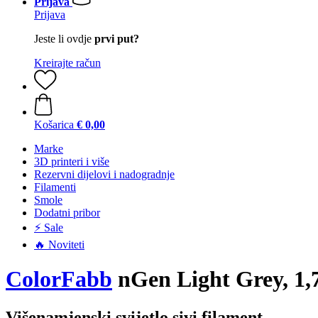
Prijava
Prijava
Jeste li ovdje
prvi put?
Kreirajte račun
Košarica
€ 0,00
Marke
3D printeri i više
Rezervni dijelovi i nadogradnje
Filamenti
Smole
Dodatni pribor
⚡ Sale
🔥 Noviteti
ColorFabb
nGen Light Grey, 1,
Višenamjenski svijetlo sivi filament