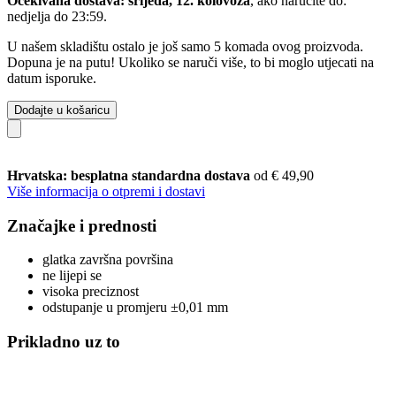
Očekivana dostava: srijeda, 12. kolovoza
, ako naručite do:
nedjelja do 23:59
.
U našem skladištu ostalo je još samo 5 komada ovog proizvoda.
Dopuna je na putu! Ukoliko se naruči više, to bi moglo utjecati na
datum isporuke.
Dodajte u košaricu
Hrvatska: besplatna standardna dostava
od € 49,90
Više informacija o otpremi i dostavi
Značajke i prednosti
glatka završna površina
ne lijepi se
visoka preciznost
odstupanje u promjeru ±0,01 mm
Prikladno uz to