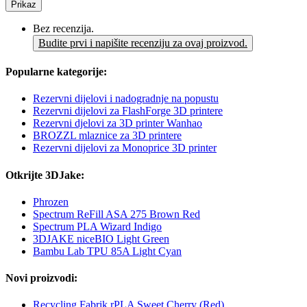
Prikaz
Bez recenzija.
Budite prvi i napišite recenziju za ovaj proizvod.
Popularne kategorije:
Rezervni dijelovi i nadogradnje na popustu
Rezervni dijelovi za FlashForge 3D printere
Rezervni djelovi za 3D printer Wanhao
BROZZL mlaznice za 3D printere
Rezervni dijelovi za Monoprice 3D printer
Otkrijte 3DJake:
Phrozen
Spectrum ReFill ASA 275 Brown Red
Spectrum PLA Wizard Indigo
3DJAKE niceBIO Light Green
Bambu Lab TPU 85A Light Cyan
Novi proizvodi:
Recycling Fabrik rPLA Sweet Cherry (Red)