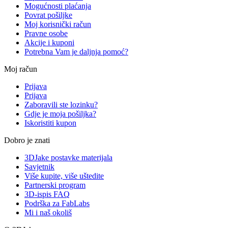
Mogućnosti plaćanja
Povrat pošiljke
Moj korisnički račun
Pravne osobe
Akcije i kuponi
Potrebna Vam je daljnja pomoć?
Moj račun
Prijava
Prijava
Zaboravili ste lozinku?
Gdje je moja pošiljka?
Iskoristiti kupon
Dobro je znati
3DJake postavke materijala
Savjetnik
Više kupite, više uštedite
Partnerski program
3D-ispis FAQ
Podrška za FabLabs
Mi i naš okoliš