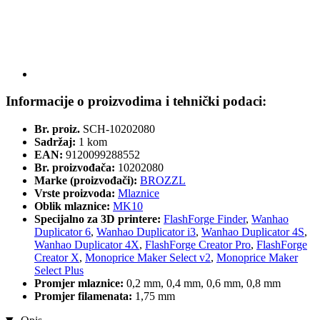
Informacije o proizvodima i tehnički podaci:
Br. proiz.
SCH-10202080
Sadržaj:
1 kom
EAN:
9120099288552
Br. proizvođača:
10202080
Marke (proizvođači):
BROZZL
Vrste proizvoda:
Mlaznice
Oblik mlaznice:
MK10
Specijalno za 3D printere:
FlashForge Finder
,
Wanhao
Duplicator 6
,
Wanhao Duplicator i3
,
Wanhao Duplicator 4S
,
Wanhao Duplicator 4X
,
FlashForge Creator Pro
,
FlashForge
Creator X
,
Monoprice Maker Select v2
,
Monoprice Maker
Select Plus
Promjer mlaznice:
0,2 mm, 0,4 mm, 0,6 mm, 0,8 mm
Promjer filamenata:
1,75 mm