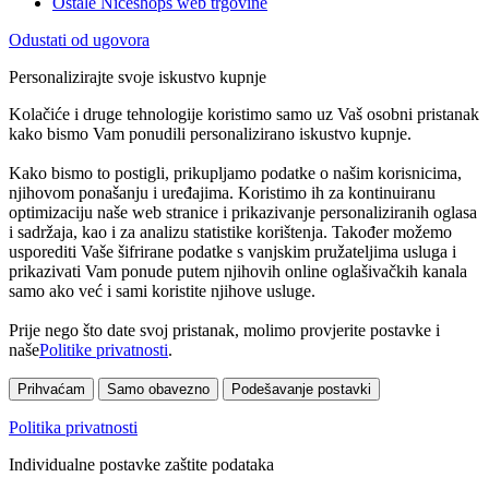
Ostale Niceshops web trgovine
Odustati od ugovora
Personalizirajte svoje iskustvo kupnje
Kolačiće i druge tehnologije koristimo samo uz Vaš osobni pristanak
kako bismo Vam ponudili personalizirano iskustvo kupnje.
Kako bismo to postigli, prikupljamo podatke o našim korisnicima,
njihovom ponašanju i uređajima. Koristimo ih za kontinuiranu
optimizaciju naše web stranice i prikazivanje personaliziranih oglasa
i sadržaja, kao i za analizu statistike korištenja. Također možemo
usporediti Vaše šifrirane podatke s vanjskim pružateljima usluga i
prikazivati Vam ponude putem njihovih online oglašivačkih kanala
samo ako već i sami koristite njihove usluge.
Prije nego što date svoj pristanak, molimo provjerite postavke i
naše
Politike privatnosti
.
Prihvaćam
Samo obavezno
Podešavanje postavki
Politika privatnosti
Individualne postavke zaštite podataka