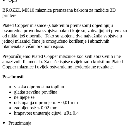
Opis
BROZZL MK10 mlaznica premazana bakrom za različite 3D
printere.
Plated Copper mlaznice (s bakrenim premazom) objedinjuju
izvanredna provodna svojstva bakra i koje su, zahvaljujući premazu
od nikla, još otpornije. Tako su spojena dva najvažnija svojstva u
jednoj mlaznici čime je omogućeno korištenje i abrazivnih
filamenata s višim brzinom ispisa.
Preporučujemo Plated Copper mlaznice kod svih abrazivnih i ne
abrazivnih filamenata. Za naše ispise uvijek rado koristimo Plated
Copper mlaznice i uvijek ostvarujemo nevjerojatne rezultate.
Posebnosti
visoka otpornost na toplinu
glatka završna površina
ne lijepe se
odstupanja u promjeru: ± 0,01 mm
zaobljenost: ≤ 0,02 mm
hrapavost unutarnje cijevi: ≤Ra 0,4
Preuzimanja