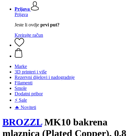
Prijava
Prijava
Jeste li ovdje
prvi put?
Kreirajte račun
Marke
3D printeri i više
Rezervni dijelovi i nadogradnje
Filamenti
Smole
Dodatni pribor
⚡ Sale
🔥 Noviteti
BROZZL
MK10 bakrena
mlaznica (Plated Copper), 0,8