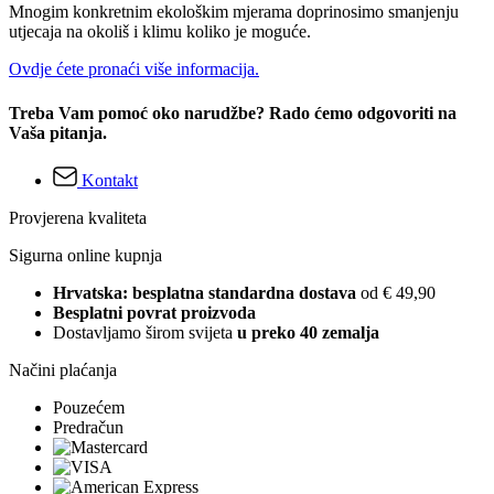
Mnogim konkretnim ekološkim mjerama doprinosimo smanjenju
utjecaja na okoliš i klimu koliko je moguće.
Ovdje ćete pronaći više informacija.
Treba Vam pomoć oko narudžbe? Rado ćemo odgovoriti na
Vaša pitanja.
Kontakt
Provjerena kvaliteta
Sigurna online kupnja
Hrvatska: besplatna standardna dostava
od € 49,90
Besplatni povrat proizvoda
Dostavljamo širom svijeta
u preko 40 zemalja
Načini plaćanja
Pouzećem
Predračun