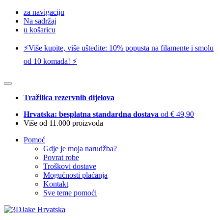
za navigaciju
Na sadržaj
u košaricu
⚡️Više kupite, više uštedite: 10% popusta na filamente i smolu
od 10 komada! ⚡️
Tražilica rezervnih dijelova
Hrvatska: besplatna standardna dostava
od € 49,90
Više od 11.000 proizvoda
Pomoć
Gdje je moja narudžba?
Povrat robe
Troškovi dostave
Mogućnosti plaćanja
Kontakt
Sve teme pomoći