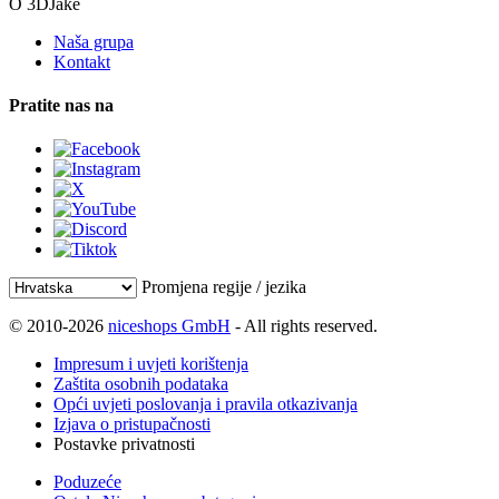
O 3DJake
Naša grupa
Kontakt
Pratite nas na
Promjena regije / jezika
© 2010-2026
niceshops GmbH
- All rights reserved.
Impresum i uvjeti korištenja
Zaštita osobnih podataka
Opći uvjeti poslovanja i pravila otkazivanja
Izjava o pristupačnosti
Postavke privatnosti
Poduzeće