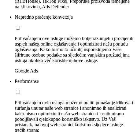
(RTBHouse), TikTok Pixel, Preporuke proizvoda temeljene
na klikovima, Ads Defender
Napredno praćenje konverzija
Prihvaćanjem ove usluge možemo bolje razumjeti i procijeniti
uspjeh našeg online oglašavanja i optimizirati našu ponudu
oglašavanja. Kako bismo to učinili, uspoređujemo Vaše
šifrirane osobne podatke sa sljedećim vanjskim pružateljima
usluga ukoliko već koristite njihove usluge:
Google Ads
Performanse
Prihvaćanjem ovih usluga možemo pratiti ponašanje klikova i
surfanja unutar naše web stranice i anonimno ih analizirati
kako bismo optimizirali našu web stranicu i kontinuirano
poboljšavali cjelokupno korisničko iskustvo. Uz Vaš
pristanak, na ovoj web stranici koristimo sljedeće usluge
trećih strana: