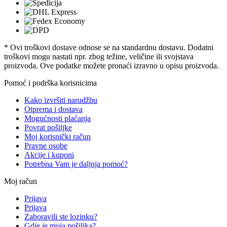
* Ovi troškovi dostave odnose se na standardnu ​​dostavu. Dodatni
troškovi mogu nastati npr. zbog težine, veličine ili svojstava
proizvoda. Ove podatke možete pronaći izravno u opisu proizvoda.
Pomoć i podrška korisnicima
Kako izvršiti narudžbu
Otprema i dostava
Mogućnosti plaćanja
Povrat pošiljke
Moj korisnički račun
Pravne osobe
Akcije i kuponi
Potrebna Vam je daljnja pomoć?
Moj račun
Prijava
Prijava
Zaboravili ste lozinku?
Gdje je moja pošiljka?