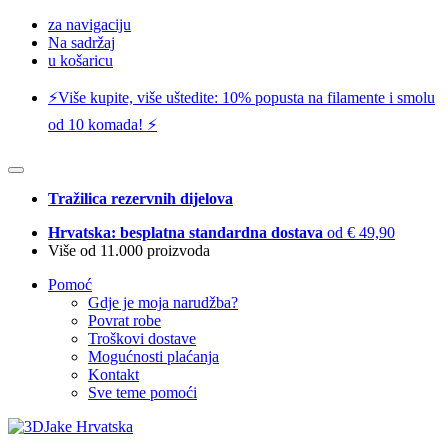
za navigaciju
Na sadržaj
u košaricu
⚡️Više kupite, više uštedite: 10% popusta na filamente i smolu
od 10 komada! ⚡️
Tražilica rezervnih dijelova
Hrvatska: besplatna standardna dostava
od € 49,90
Više od 11.000 proizvoda
Pomoć
Gdje je moja narudžba?
Povrat robe
Troškovi dostave
Mogućnosti plaćanja
Kontakt
Sve teme pomoći