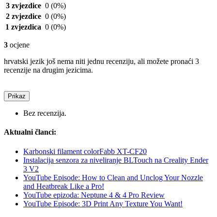
3 zvjezdice
0
(0%)
2 zvjezdice
0
(0%)
1 zvjezdica
0
(0%)
3
ocjene
hrvatski jezik još nema niti jednu recenziju, ali možete pronaći 3
recenzije na drugim jezicima.
Prikaz
Bez recenzija.
Aktualni članci:
Karbonski filament colorFabb XT-CF20
Instalacija senzora za niveliranje BLTouch na Creality Ender
3 V2
YouTube Episode: How to Clean and Unclog Your Nozzle
and Heatbreak Like a Pro!
YouTube epizoda: Neptune 4 & 4 Pro Review
YouTube Episode: 3D Print Any Texture You Want!