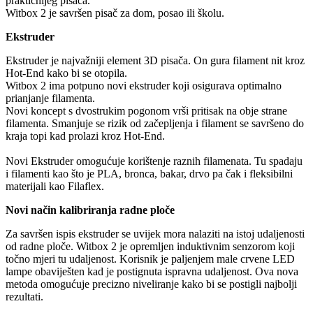
praktičnijeg pisača.
Witbox 2 je savršen pisač za dom, posao ili školu.
Ekstruder
Ekstruder je najvažniji element 3D pisača. On gura filament nit kroz
Hot-End kako bi se otopila.
Witbox 2 ima potpuno novi ekstruder koji osigurava optimalno
prianjanje filamenta.
Novi koncept s dvostrukim pogonom vrši pritisak na obje strane
filamenta. Smanjuje se rizik od začepljenja i filament se savršeno do
kraja topi kad prolazi kroz Hot-End.
Novi Ekstruder omogućuje korištenje raznih filamenata. Tu spadaju
i filamenti kao što je PLA, bronca, bakar, drvo pa čak i fleksibilni
materijali kao Filaflex.
Novi način kalibriranja radne ploče
Za savršen ispis ekstruder se uvijek mora nalaziti na istoj udaljenosti
od radne ploče. Witbox 2 je opremljen induktivnim senzorom koji
točno mjeri tu udaljenost. Korisnik je paljenjem male crvene LED
lampe obaviješten kad je postignuta ispravna udaljenost. Ova nova
metoda omogućuje precizno niveliranje kako bi se postigli najbolji
rezultati.