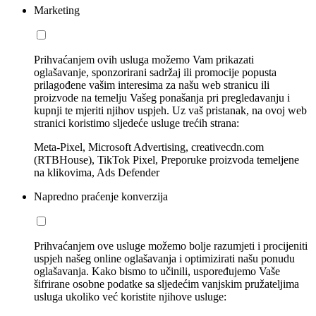
Marketing
Prihvaćanjem ovih usluga možemo Vam prikazati
oglašavanje, sponzorirani sadržaj ili promocije popusta
prilagođene vašim interesima za našu web stranicu ili
proizvode na temelju Vašeg ponašanja pri pregledavanju i
kupnji te mjeriti njihov uspjeh. Uz vaš pristanak, na ovoj web
stranici koristimo sljedeće usluge trećih strana:
Meta-Pixel, Microsoft Advertising, creativecdn.com
(RTBHouse), TikTok Pixel, Preporuke proizvoda temeljene
na klikovima, Ads Defender
Napredno praćenje konverzija
Prihvaćanjem ove usluge možemo bolje razumjeti i procijeniti
uspjeh našeg online oglašavanja i optimizirati našu ponudu
oglašavanja. Kako bismo to učinili, uspoređujemo Vaše
šifrirane osobne podatke sa sljedećim vanjskim pružateljima
usluga ukoliko već koristite njihove usluge: