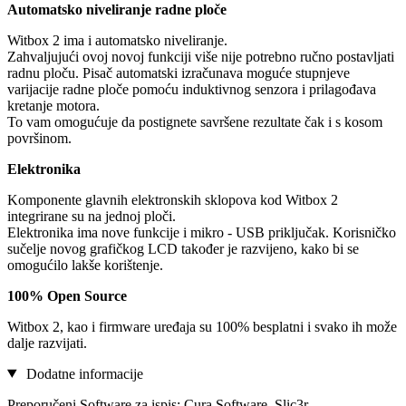
Automatsko niveliranje radne ploče
Witbox 2 ima i automatsko niveliranje.
Zahvaljujući ovoj novoj funkciji više nije potrebno ručno postavljati
radnu ploču. Pisač automatski izračunava moguće stupnjeve
varijacije radne ploče pomoću induktivnog senzora i prilagođava
kretanje motora.
To vam omogućuje da postignete savršene rezultate čak i s kosom
površinom.
Elektronika
Komponente glavnih elektronskih sklopova kod Witbox 2
integrirane su na jednoj ploči.
Elektronika ima nove funkcije i mikro - USB priključak. Korisničko
sučelje novog grafičkog LCD također je razvijeno, kako bi se
omogućilo lakše korištenje.
100% Open Source
Witbox 2, kao i firmware uređaja su 100% besplatni i svako ih može
dalje razvijati.
Dodatne informacije
Preporučeni Software za ispis: Cura Software, Slic3r