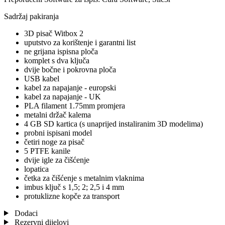
Sadržaj pakiranja
3D pisač Witbox 2
uputstvo za korištenje i garantni list
ne grijana ispisna ploča
komplet s dva ključa
dvije bočne i pokrovna ploča
USB kabel
kabel za napajanje - europski
kabel za napajanje - UK
PLA filament 1.75mm promjera
metalni držač kalema
4 GB SD kartica (s unaprijed instaliranim 3D modelima)
probni ispisani model
četiri noge za pisač
5 PTFE kanile
dvije igle za čišćenje
lopatica
četka za čišćenje s metalnim vlaknima
imbus ključ s 1,5; 2; 2,5 i 4 mm
protuklizne kopče za transport
Dodaci
Rezervni dijelovi