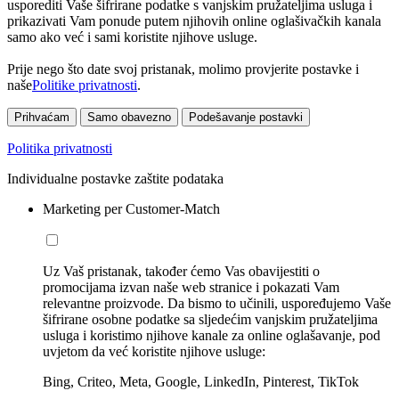
usporediti Vaše šifrirane podatke s vanjskim pružateljima usluga i
prikazivati Vam ponude putem njihovih online oglašivačkih kanala
samo ako već i sami koristite njihove usluge.
Prije nego što date svoj pristanak, molimo provjerite postavke i
naše
Politike privatnosti
.
Prihvaćam
Samo obavezno
Podešavanje postavki
Politika privatnosti
Individualne postavke zaštite podataka
Marketing per Customer-Match
Uz Vaš pristanak, također ćemo Vas obavijestiti o
promocijama izvan naše web stranice i pokazati Vam
relevantne proizvode. Da bismo to učinili, uspoređujemo Vaše
šifrirane osobne podatke sa sljedećim vanjskim pružateljima
usluga i koristimo njihove kanale za online oglašavanje, pod
uvjetom da već koristite njihove usluge:
Bing, Criteo, Meta, Google, LinkedIn, Pinterest, TikTok