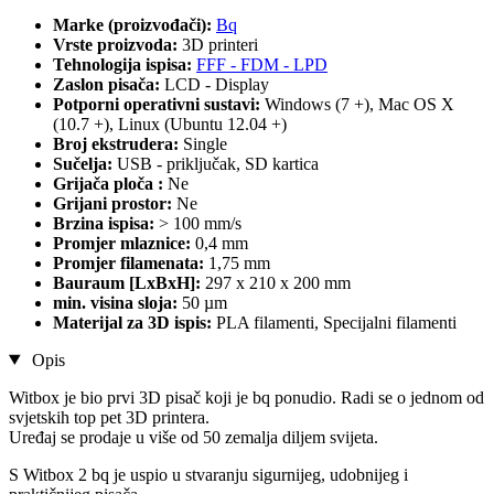
Marke (proizvođači):
Bq
Vrste proizvoda:
3D printeri
Tehnologija ispisa:
FFF - FDM - LPD
Zaslon pisača:
LCD - Display
Potporni operativni sustavi:
Windows (7 +), Mac OS X
(10.7 +), Linux (Ubuntu 12.04 +)
Broj ekstrudera:
Single
Sučelja:
USB - priključak, SD kartica
Grijača ploča :
Ne
Grijani prostor:
Ne
Brzina ispisa:
> 100 mm/s
Promjer mlaznice:
0,4 mm
Promjer filamenata:
1,75 mm
Bauraum [LxBxH]:
297 x 210 x 200 mm
min. visina sloja:
50 µm
Materijal za 3D ispis:
PLA filamenti, Specijalni filamenti
Opis
Witbox je bio prvi 3D pisač koji je bq ponudio. Radi se o jednom od
svjetskih top pet 3D printera.
Uređaj se prodaje u više od 50 zemalja diljem svijeta.
S Witbox 2 bq je uspio u stvaranju sigurnijeg, udobnijeg i