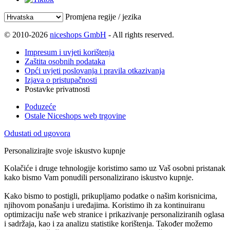
Promjena regije / jezika
© 2010-2026
niceshops GmbH
- All rights reserved.
Impresum i uvjeti korištenja
Zaštita osobnih podataka
Opći uvjeti poslovanja i pravila otkazivanja
Izjava o pristupačnosti
Postavke privatnosti
Poduzeće
Ostale Niceshops web trgovine
Odustati od ugovora
Personalizirajte svoje iskustvo kupnje
Kolačiće i druge tehnologije koristimo samo uz Vaš osobni pristanak
kako bismo Vam ponudili personalizirano iskustvo kupnje.
Kako bismo to postigli, prikupljamo podatke o našim korisnicima,
njihovom ponašanju i uređajima. Koristimo ih za kontinuiranu
optimizaciju naše web stranice i prikazivanje personaliziranih oglasa
i sadržaja, kao i za analizu statistike korištenja. Također možemo