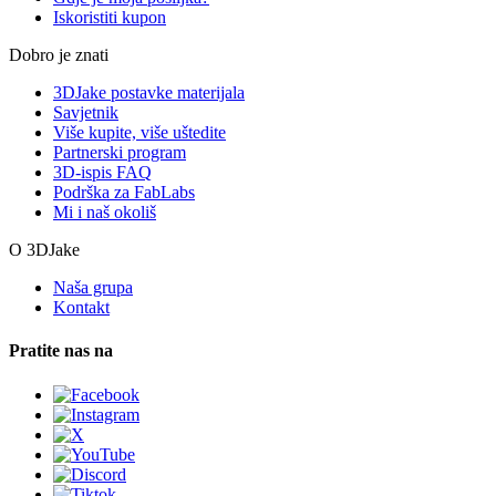
Iskoristiti kupon
Dobro je znati
3DJake postavke materijala
Savjetnik
Više kupite, više uštedite
Partnerski program
3D-ispis FAQ
Podrška za FabLabs
Mi i naš okoliš
O 3DJake
Naša grupa
Kontakt
Pratite nas na