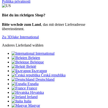
Politika privatnosti
Bist du im richtigen Shop?
Bitte wechsle zum Land
, das mit deiner Lieferadresse
übereinstimmt.
Zu 3DJake International
Anderes Lieferland wählen
International
Belgien
Belgique
België
България
Česká republika
Deutschland
España
France
Hrvatska
Ireland
Italia
Magyar