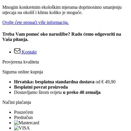
Mnogim konkretnim ekološkim mjerama doprinosimo smanjenju
utjecaja na okoliš i klimu koliko je moguće.
Ovdje ćete pronaći više informacija.
Treba Vam pomoć oko narudžbe? Rado ćemo odgovoriti na
Vaša pitanja.
Kontakt
Provjerena kvaliteta
Sigurna online kupnja
Hrvatska: besplatna standardna dostava
od € 49,90
Besplatni povrat proizvoda
Dostavljamo širom svijeta
u preko 40 zemalja
Načini plaćanja
Pouzećem
Predračun