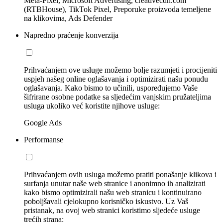
Meta-Pixel, Microsoft Advertising, creativecdn.com
(RTBHouse), TikTok Pixel, Preporuke proizvoda temeljene
na klikovima, Ads Defender
Napredno praćenje konverzija
Prihvaćanjem ove usluge možemo bolje razumjeti i procijeniti
uspjeh našeg online oglašavanja i optimizirati našu ponudu
oglašavanja. Kako bismo to učinili, uspoređujemo Vaše
šifrirane osobne podatke sa sljedećim vanjskim pružateljima
usluga ukoliko već koristite njihove usluge:
Google Ads
Performanse
Prihvaćanjem ovih usluga možemo pratiti ponašanje klikova i
surfanja unutar naše web stranice i anonimno ih analizirati
kako bismo optimizirali našu web stranicu i kontinuirano
poboljšavali cjelokupno korisničko iskustvo. Uz Vaš
pristanak, na ovoj web stranici koristimo sljedeće usluge
trećih strana: