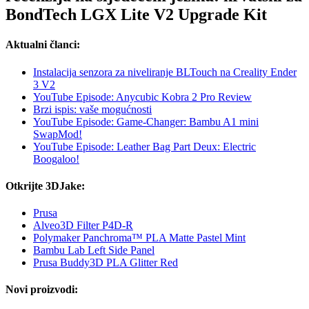
BondTech LGX Lite V2 Upgrade Kit
Aktualni članci:
Instalacija senzora za niveliranje BLTouch na Creality Ender
3 V2
YouTube Episode: Anycubic Kobra 2 Pro Review
Brzi ispis: vaše mogućnosti
YouTube Episode: Game-Changer: Bambu A1 mini
SwapMod!
YouTube Episode: Leather Bag Part Deux: Electric
Boogaloo!
Otkrijte 3DJake:
Prusa
Alveo3D Filter P4D-R
Polymaker Panchroma™ PLA Matte Pastel Mint
Bambu Lab Left Side Panel
Prusa Buddy3D PLA Glitter Red
Novi proizvodi: