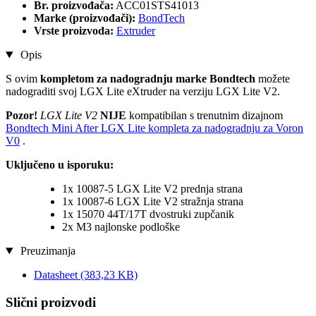
Br. proizvođača:
ACC01STS41013
Marke (proizvođači):
BondTech
Vrste proizvoda:
Extruder
Opis
S ovim
kompletom za nadogradnju marke Bondtech
možete
nadograditi svoj LGX Lite eXtruder na verziju LGX Lite V2.
Pozor!
LGX Lite V2
NIJE
kompatibilan s trenutnim dizajnom
Bondtech Mini After LGX Lite kompleta za nadogradnju za Voron
V0
.
Uključeno u isporuku:
1x 10087-5 LGX Lite V2 prednja strana
1x 10087-6 LGX Lite V2 stražnja strana
1x 15070 44T/17T dvostruki zupčanik
2x M3 najlonske podloške
Preuzimanja
Datasheet
(383,23 KB)
Slični proizvodi