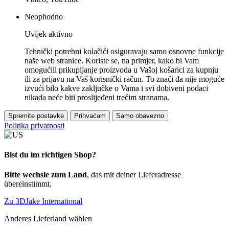
Neophodno
Uvijek aktivno
Tehnički potrebni kolačići osiguravaju samo osnovne funkcije
naše web stranice. Koriste se, na primjer, kako bi Vam
omogućili prikupljanje proizvoda u Vašoj košarici za kupnju
ili za prijavu na Vaš korisnički račun. To znači da nije moguće
izvući bilo kakve zaključke o Vama i svi dobiveni podaci
nikada neće biti proslijeđeni trećim stranama.
Spremite postavke
Prihvaćam
Samo obavezno
Politika privatnosti
Bist du im richtigen Shop?
Bitte wechsle zum Land
, das mit deiner Lieferadresse
übereinstimmt.
Zu 3DJake International
Anderes Lieferland wählen