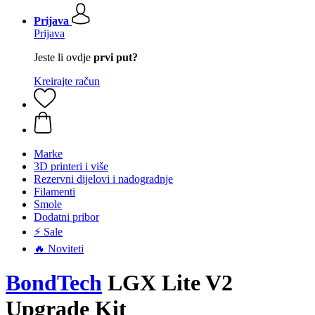
Prijava
Prijava
Jeste li ovdje
prvi put?
Kreirajte račun
Marke
3D printeri i više
Rezervni dijelovi i nadogradnje
Filamenti
Smole
Dodatni pribor
⚡ Sale
🔥 Noviteti
BondTech
LGX Lite V2
Upgrade Kit