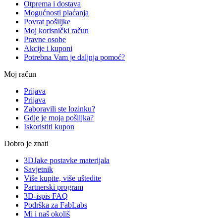
Otprema i dostava
Mogućnosti plaćanja
Povrat pošiljke
Moj korisnički račun
Pravne osobe
Akcije i kuponi
Potrebna Vam je daljnja pomoć?
Moj račun
Prijava
Prijava
Zaboravili ste lozinku?
Gdje je moja pošiljka?
Iskoristiti kupon
Dobro je znati
3DJake postavke materijala
Savjetnik
Više kupite, više uštedite
Partnerski program
3D-ispis FAQ
Podrška za FabLabs
Mi i naš okoliš