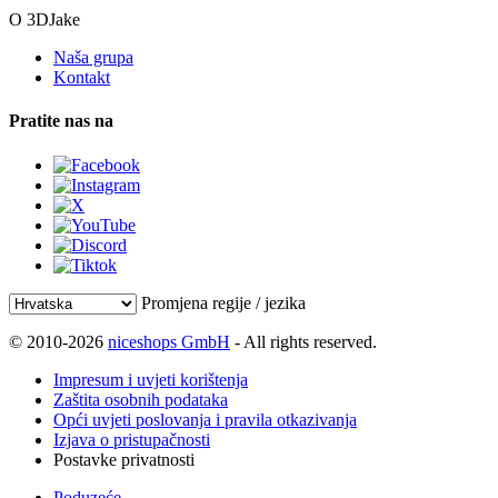
O 3DJake
Naša grupa
Kontakt
Pratite nas na
Promjena regije / jezika
© 2010-2026
niceshops GmbH
- All rights reserved.
Impresum i uvjeti korištenja
Zaštita osobnih podataka
Opći uvjeti poslovanja i pravila otkazivanja
Izjava o pristupačnosti
Postavke privatnosti
Poduzeće