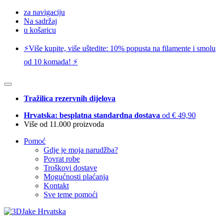
za navigaciju
Na sadržaj
u košaricu
⚡️Više kupite, više uštedite: 10% popusta na filamente i smolu
od 10 komada! ⚡️
Tražilica rezervnih dijelova
Hrvatska: besplatna standardna dostava
od € 49,90
Više od 11.000 proizvoda
Pomoć
Gdje je moja narudžba?
Povrat robe
Troškovi dostave
Mogućnosti plaćanja
Kontakt
Sve teme pomoći