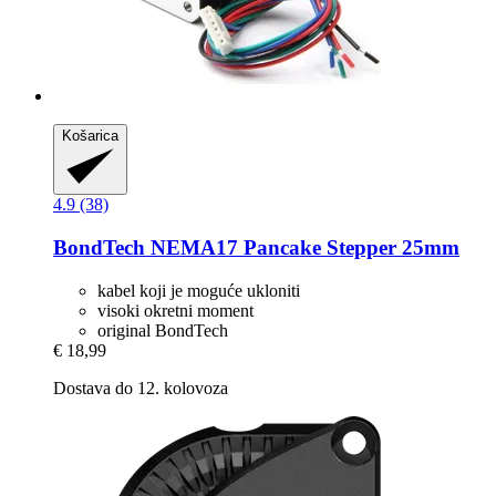
Košarica
4.9 (38)
BondTech
NEMA17 Pancake Stepper 25mm
kabel koji je moguće ukloniti
visoki okretni moment
original BondTech
€ 18,99
Dostava do 12. kolovoza