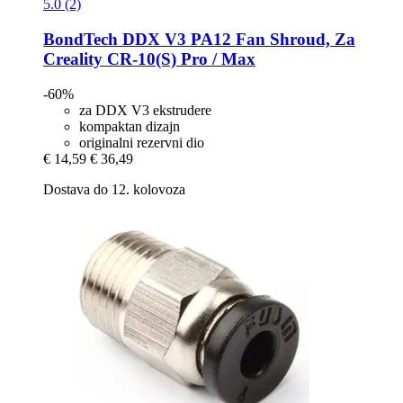
5.0 (2)
BondTech
DDX V3 PA12 Fan Shroud, Za
Creality CR-​10(S) Pro / Max
-60%
za DDX V3 ekstrudere
kompaktan dizajn
originalni rezervni dio
€ 14,59
€ 36,49
Dostava do 12. kolovoza