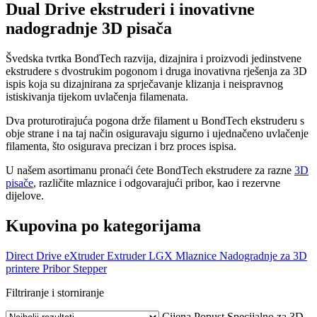
Dual Drive ekstruderi i inovativne
nadogradnje 3D pisača
Švedska tvrtka BondTech razvija, dizajnira i proizvodi jedinstvene
ekstrudere s dvostrukim pogonom i druga inovativna rješenja za 3D
ispis koja su dizajnirana za sprječavanje klizanja i neispravnog
istiskivanja tijekom uvlačenja filamenata.
Dva proturotirajuća pogona drže filament u BondTech ekstruderu s
obje strane i na taj način osiguravaju sigurno i ujednačeno uvlačenje
filamenta, što osigurava precizan i brz proces ispisa.
U našem asortimanu pronaći ćete BondTech ekstrudere za razne
3D
pisače
, različite mlaznice i odgovarajući pribor, kao i rezervne
dijelove.
Kupovina po kategorijama
Direct Drive eXtruder
Extruder
LGX
Mlaznice
Nadogradnje za 3D
printere
Pribor
Stepper
Filtriranje i storniranje
Cijena
Popust
Specijalno za 3D