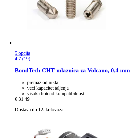
5 opcija
4.7 (19)
BondTech
CHT mlaznica za Volcano, 0,4 mm
premaz od nikla
veći kapacitet taljenja
visoka hotend kompatibilnost
€ 31,49
Dostava do 12. kolovoza