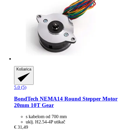
Košarica
5.0 (5)
BondTech
NEMA14 Round Stepper Motor
20mm 10T Gear
s kabelom od 700 mm
uklj. H2.54-4P utikač
€ 31,49