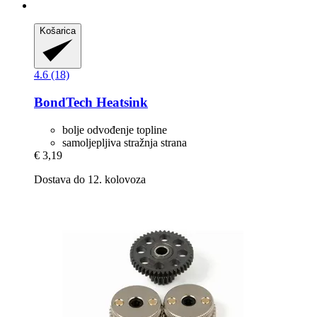
Košarica
4.6 (18)
BondTech
Heatsink
bolje odvođenje topline
samoljepljiva stražnja strana
€ 3,19
Dostava do 12. kolovoza