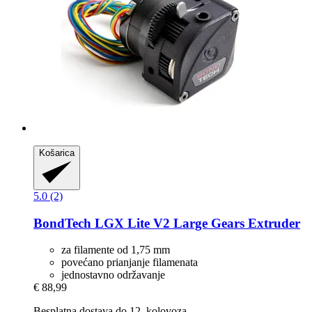
Košarica
5.0 (2)
BondTech
LGX Lite V2 Large Gears Extruder
za filamente od 1,75 mm
povećano prianjanje filamenata
jednostavno održavanje
€ 88,99
Besplatna dostava do 12. kolovoza