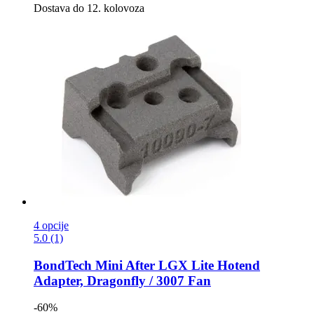
Dostava do 12. kolovoza
4 opcije
5.0 (1)
BondTech
Mini After LGX Lite Hotend
Adapter, Dragonfly / 3007 Fan
-60%