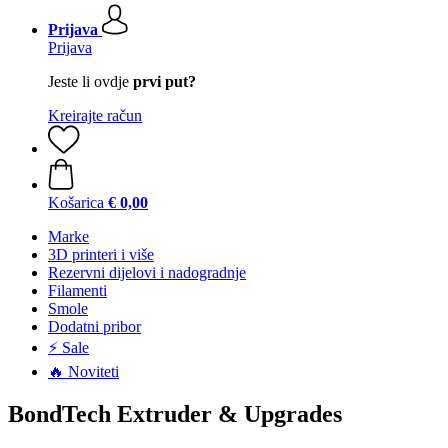
Prijava
Prijava
Jeste li ovdje
prvi put?
Kreirajte račun
Košarica
€ 0,00
Marke
3D printeri i više
Rezervni dijelovi i nadogradnje
Filamenti
Smole
Dodatni pribor
⚡ Sale
🔥 Noviteti
BondTech Extruder & Upgrades