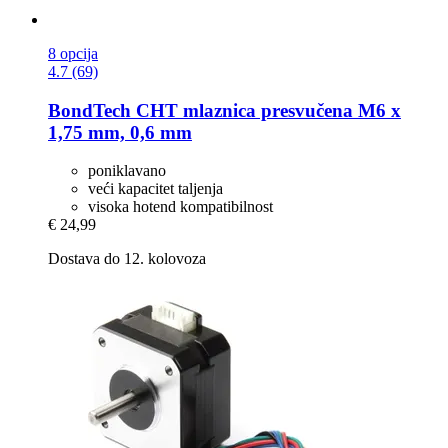
8 opcija
4.7 (69)
BondTech
CHT mlaznica presvučena M6 x
1,75 mm, 0,6 mm
poniklavano
veći kapacitet taljenja
visoka hotend kompatibilnost
€ 24,99
Dostava do 12. kolovoza