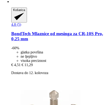
Košarica
4.8 (5)
BondTech
Mlaznice od mesinga za CR-​10S Pro,
0,25 mm
-60%
glatka površina
ne ljepljivo
visoka preciznost
€ 4,51
€ 11,29
Dostava do 12. kolovoza