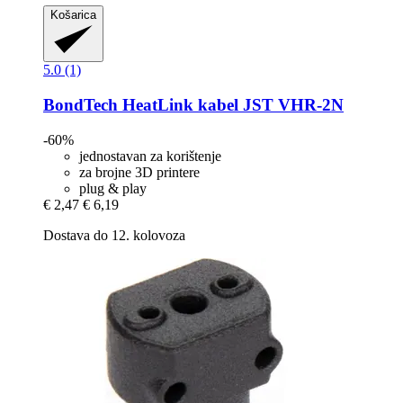
Košarica
5.0 (1)
BondTech
HeatLink kabel JST VHR-​2N
-60%
jednostavan za korištenje
za brojne 3D printere
plug & play
€ 2,47
€ 6,19
Dostava do 12. kolovoza