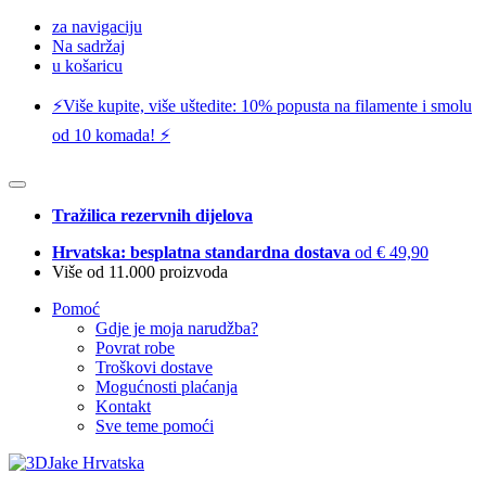
za navigaciju
Na sadržaj
u košaricu
⚡️Više kupite, više uštedite: 10% popusta na filamente i smolu
od 10 komada! ⚡️
Tražilica rezervnih dijelova
Hrvatska: besplatna standardna dostava
od € 49,90
Više od 11.000 proizvoda
Pomoć
Gdje je moja narudžba?
Povrat robe
Troškovi dostave
Mogućnosti plaćanja
Kontakt
Sve teme pomoći