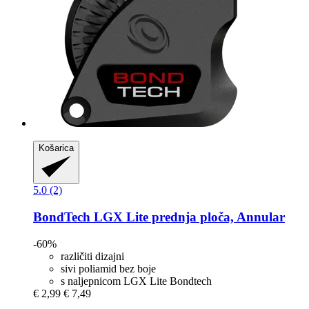
Košarica
5.0 (2)
BondTech
LGX Lite prednja ploča, Annular
-60%
različiti dizajni
sivi poliamid bez boje
s naljepnicom LGX Lite Bondtech
€ 2,99
€ 7,49