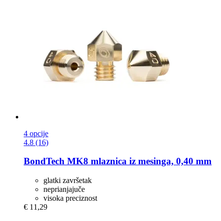
4 opcije
4.8 (16)
BondTech
MK8 mlaznica iz mesinga, 0,40 mm
glatki završetak
neprianjajuče
visoka preciznost
€ 11,29