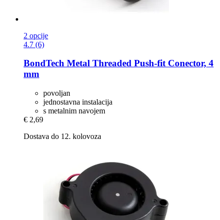
2 opcije
4.7 (6)
BondTech
Metal Threaded Push-​fit Conector, 4
mm
povoljan
jednostavna instalacija
s metalnim navojem
€ 2,69
Dostava do 12. kolovoza