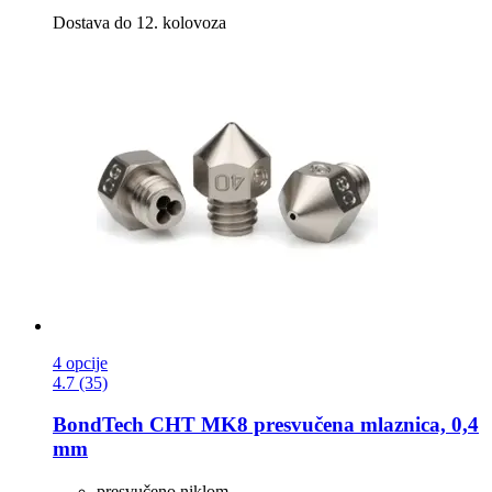
Dostava do 12. kolovoza
4 opcije
4.7 (35)
BondTech
CHT MK8 presvučena mlaznica, 0,4
mm
presvučeno niklom