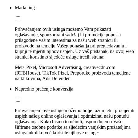
Marketing
Prihvaćanjem ovih usluga možemo Vam prikazati
oglašavanje, sponzorirani sadržaj ili promocije popusta
prilagođene vašim interesima za našu web stranicu ili
proizvode na temelju Vašeg ponašanja pri pregledavanju i
kupnji te mjeriti njihov uspjeh. Uz vaš pristanak, na ovoj web
stranici koristimo sljedeće usluge trećih strana:
Meta-Pixel, Microsoft Advertising, creativecdn.com
(RTBHouse), TikTok Pixel, Preporuke proizvoda temeljene
na klikovima, Ads Defender
Napredno praćenje konverzija
Prihvaćanjem ove usluge možemo bolje razumjeti i procijeniti
uspjeh našeg online oglašavanja i optimizirati našu ponudu
oglašavanja. Kako bismo to učinili, uspoređujemo Vaše
šifrirane osobne podatke sa sljedećim vanjskim pružateljima
usluga ukoliko već koristite njihove usluge: