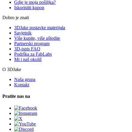
Gdje je moja pošiljka?
Iskoristiti kupon
Dobro je znati
3DJake postavke materijala
Savjetnik
Više kupite, više uštedite
Partnerski program
3D-ispis FAQ
Podrška za FabLabs
Mi i naš okoliš
O 3DJake
Naša grupa
Kontakt
Pratite nas na