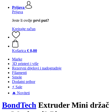
Prijava
Prijava
Jeste li ovdje
prvi put?
Kreirajte račun
Košarica
€ 0,00
Marke
3D printeri i više
Rezervni dijelovi i nadogradnje
Filamenti
Smole
Dodatni pribor
⚡ Sale
🔥 Noviteti
BondTech
Extruder Mini držač