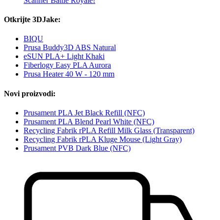
Scanner Battle Royale!
Otkrijte 3DJake:
BIQU
Prusa Buddy3D ABS Natural
eSUN PLA+ Light Khaki
Fiberlogy Easy PLA Aurora
Prusa Heater 40 W - 120 mm
Novi proizvodi:
Prusament PLA Jet Black Refill (NFC)
Prusament PLA Blend Pearl White (NFC)
Recycling Fabrik rPLA Refill Milk Glass (Transparent)
Recycling Fabrik rPLA Kluge Mouse (Light Gray)
Prusament PVB Dark Blue (NFC)