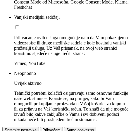
Consent Mode od Microsofta, Google Consent Mode, Klarna,
Freshchat
Vanjski medijski sadržaji
Prihvaćanje ovih usluga omogućuje nam da Vam pokazujemo
videozapise ili druge medijske sadržaje koje hostiraju vanjski
pružatelji usluga. Uz Vaš pristanak, na ovoj web stranici
koristimo sljedeće usluge trećih strana:
Vimeo, YouTube
Neophodno
Uvijek aktivno
Tehnički potrebni kolačići osiguravaju samo osnovne funkcije
naše web stranice. Koriste se, na primjer, kako bi Vam
omogućili prikupljanje proizvoda u Vašoj košarici za kupnju
ili za prijavu na Vaš korisnički račun. To znači da nije moguće
izvući bilo kakve zaključke o Vama i svi dobiveni podaci
nikada neće biti proslijeđeni trećim stranama.
Spremite postavke
Prihvaćam
Samo obavezno