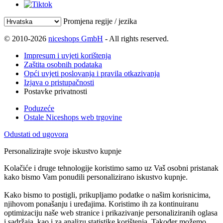
Promjena regije / jezika
© 2010-2026
niceshops GmbH
- All rights reserved.
Impresum i uvjeti korištenja
Zaštita osobnih podataka
Opći uvjeti poslovanja i pravila otkazivanja
Izjava o pristupačnosti
Postavke privatnosti
Poduzeće
Ostale Niceshops web trgovine
Odustati od ugovora
Personalizirajte svoje iskustvo kupnje
Kolačiće i druge tehnologije koristimo samo uz Vaš osobni pristanak
kako bismo Vam ponudili personalizirano iskustvo kupnje.
Kako bismo to postigli, prikupljamo podatke o našim korisnicima,
njihovom ponašanju i uređajima. Koristimo ih za kontinuiranu
optimizaciju naše web stranice i prikazivanje personaliziranih oglasa
i sadržaja, kao i za analizu statistike korištenja. Također možemo