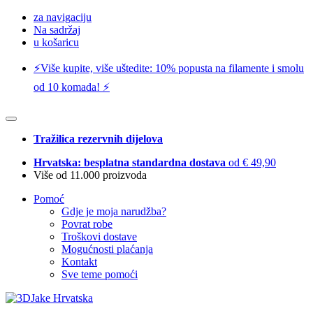
za navigaciju
Na sadržaj
u košaricu
⚡️Više kupite, više uštedite: 10% popusta na filamente i smolu
od 10 komada! ⚡️
Tražilica rezervnih dijelova
Hrvatska: besplatna standardna dostava
od € 49,90
Više od 11.000 proizvoda
Pomoć
Gdje je moja narudžba?
Povrat robe
Troškovi dostave
Mogućnosti plaćanja
Kontakt
Sve teme pomoći