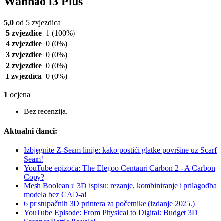
Wanhao i3 Plus
5,0
od 5 zvjezdica
5 zvjezdice
1
(100%)
4 zvjezdice
0
(0%)
3 zvjezdice
0
(0%)
2 zvjezdice
0
(0%)
1 zvjezdica
0
(0%)
1
ocjena
Bez recenzija.
Aktualni članci:
Izbjegnite Z-Seam linije: kako postići glatke površine uz Scarf
Seam!
YouTube epizoda: The Elegoo Centauri Carbon 2 - A Carbon
Copy?
Mesh Boolean u 3D ispisu: rezanje, kombiniranje i prilagodba
modela bez CAD-a!
6 pristupačnih 3D printera za početnike (izdanje 2025.)
YouTube Episode: From Physical to Digital: Budget 3D