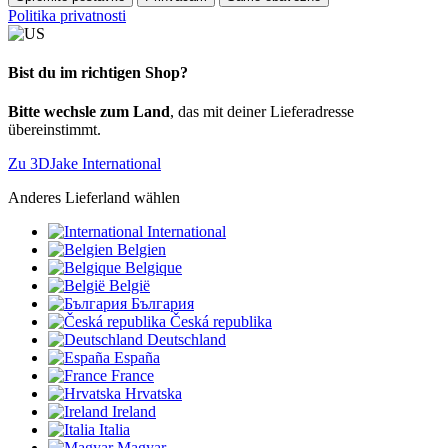
Politika privatnosti
Bist du im richtigen Shop?
Bitte wechsle zum Land
, das mit deiner Lieferadresse
übereinstimmt.
Zu 3DJake International
Anderes Lieferland wählen
International
Belgien
Belgique
België
България
Česká republika
Deutschland
España
France
Hrvatska
Ireland
Italia
Magyar