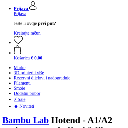
Prijava
Prijava
Jeste li ovdje
prvi put?
Kreirajte račun
Košarica
€ 0,00
Marke
3D printeri i više
Rezervni dijelovi i nadogradnje
Filamenti
Smole
Dodatni pribor
⚡ Sale
🔥 Noviteti
Bambu Lab
Hotend - A1/A2