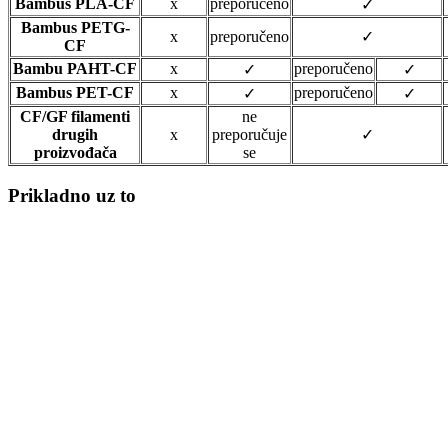
Bambus PLA-CF
x
preporučeno
✓
Bambus PETG-
x
preporučeno
✓
CF
Bambu PAHT-CF
x
preporučeno
✓
✓
Bambus PET-CF
x
preporučeno
✓
✓
CF/GF filamenti
ne
drugih
x
preporučuje
✓
proizvođača
se
Prikladno uz to