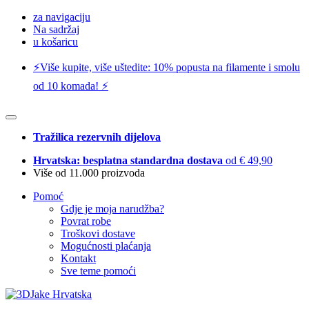
za navigaciju
Na sadržaj
u košaricu
⚡️Više kupite, više uštedite: 10% popusta na filamente i smolu
od 10 komada! ⚡️
Tražilica rezervnih dijelova
Hrvatska: besplatna standardna dostava
od € 49,90
Više od 11.000 proizvoda
Pomoć
Gdje je moja narudžba?
Povrat robe
Troškovi dostave
Mogućnosti plaćanja
Kontakt
Sve teme pomoći