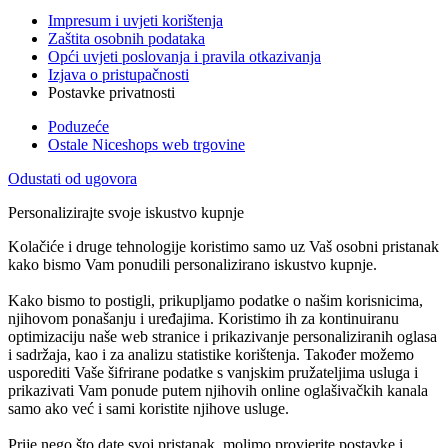
Impresum i uvjeti korištenja
Zaštita osobnih podataka
Opći uvjeti poslovanja i pravila otkazivanja
Izjava o pristupačnosti
Postavke privatnosti
Poduzeće
Ostale Niceshops web trgovine
Odustati od ugovora
Personalizirajte svoje iskustvo kupnje
Kolačiće i druge tehnologije koristimo samo uz Vaš osobni pristanak
kako bismo Vam ponudili personalizirano iskustvo kupnje.
Kako bismo to postigli, prikupljamo podatke o našim korisnicima,
njihovom ponašanju i uređajima. Koristimo ih za kontinuiranu
optimizaciju naše web stranice i prikazivanje personaliziranih oglasa
i sadržaja, kao i za analizu statistike korištenja. Također možemo
usporediti Vaše šifrirane podatke s vanjskim pružateljima usluga i
prikazivati Vam ponude putem njihovih online oglašivačkih kanala
samo ako već i sami koristite njihove usluge.
Prije nego što date svoj pristanak, molimo provjerite postavke i