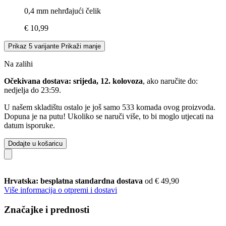
0,4 mm nehrđajući čelik
€ 10,99
Prikaz 5 varijante
Prikaži manje
Na zalihi
Očekivana dostava: srijeda, 12. kolovoza
, ako naručite do:
nedjelja do 23:59
.
U našem skladištu ostalo je još samo 533 komada ovog proizvoda.
Dopuna je na putu! Ukoliko se naruči više, to bi moglo utjecati na
datum isporuke.
Dodajte u košaricu
Hrvatska: besplatna standardna dostava
od € 49,90
Više informacija o otpremi i dostavi
Značajke i prednosti