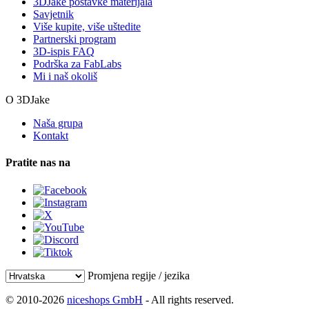
3DJake postavke materijala
Savjetnik
Više kupite, više uštedite
Partnerski program
3D-ispis FAQ
Podrška za FabLabs
Mi i naš okoliš
O 3DJake
Naša grupa
Kontakt
Pratite nas na
Promjena regije / jezika
© 2010-2026
niceshops GmbH
- All rights reserved.