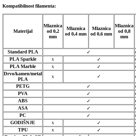
Kompatibilnost filamenta:
Mlaznica
Mlaznica
Mlaznica
Mlaznica
Materijal
od 0,2
od 0,8
od 0,4 mm
od 0,6 mm
mm
mm
Standard PLA
✓
PLA Sparkle
x
✓
PLA Marble
x
✓
Drvo/kamen/metal
x
✓
PLA
PETG
✓
PVA
✓
ABS
✓
ASA
✓
PC
✓
GODIŠNJE
x
✓
TPU
x
✓