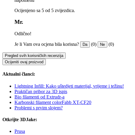
napomenu
Ocijenjeno sa 5 od 5 zvijezdica.
Mr.
Odlično!
Je li Vam ova ocjena bila korisna?
(0)
(0)
Da
Ne
Pregled svih korisničkih recenzija
Ocijeniti ovaj proizvod
Aktualni članci:
Lightning Infill: Kako uštedjeti materijal, vrijeme i težinu!
Praktičan pribor za 3D ispis
Bio filamenti od Extrudr-a
Karbonski filament colorFabb XT-CF20
Problemi s prvim slojem?
Otkrijte 3DJake:
Prusa