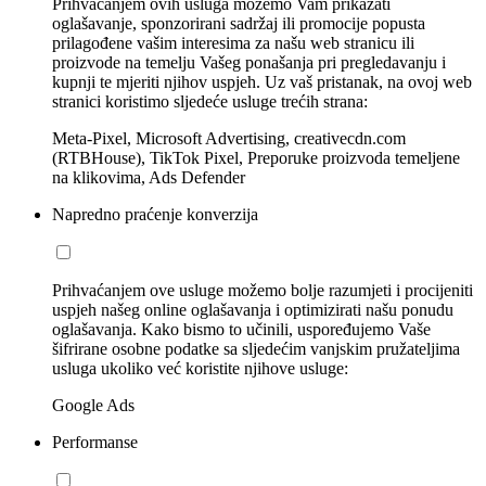
Prihvaćanjem ovih usluga možemo Vam prikazati
oglašavanje, sponzorirani sadržaj ili promocije popusta
prilagođene vašim interesima za našu web stranicu ili
proizvode na temelju Vašeg ponašanja pri pregledavanju i
kupnji te mjeriti njihov uspjeh. Uz vaš pristanak, na ovoj web
stranici koristimo sljedeće usluge trećih strana:
Meta-Pixel, Microsoft Advertising, creativecdn.com
(RTBHouse), TikTok Pixel, Preporuke proizvoda temeljene
na klikovima, Ads Defender
Napredno praćenje konverzija
Prihvaćanjem ove usluge možemo bolje razumjeti i procijeniti
uspjeh našeg online oglašavanja i optimizirati našu ponudu
oglašavanja. Kako bismo to učinili, uspoređujemo Vaše
šifrirane osobne podatke sa sljedećim vanjskim pružateljima
usluga ukoliko već koristite njihove usluge:
Google Ads
Performanse