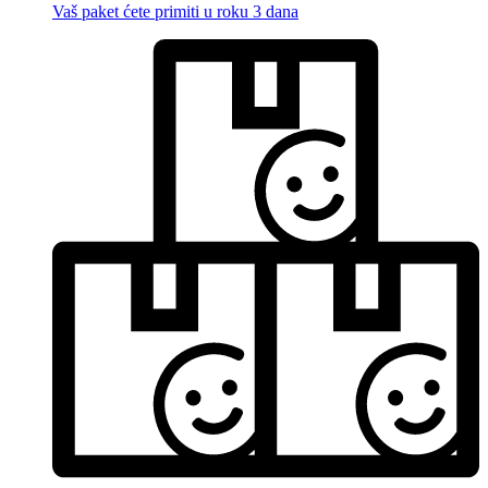
Vaš paket ćete primiti u roku 3 dana