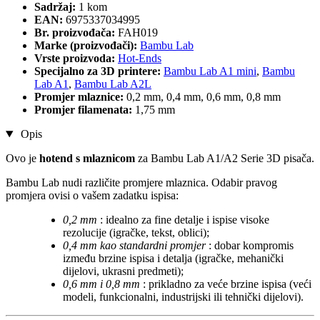
Sadržaj:
1 kom
EAN:
6975337034995
Br. proizvođača:
FAH019
Marke (proizvođači):
Bambu Lab
Vrste proizvoda:
Hot-Ends
Specijalno za 3D printere:
Bambu Lab A1 mini
,
Bambu
Lab A1
,
Bambu Lab A2L
Promjer mlaznice:
0,2 mm, 0,4 mm, 0,6 mm, 0,8 mm
Promjer filamenata:
1,75 mm
Opis
Ovo je
hotend s mlaznicom
za Bambu Lab A1/A2 Serie 3D pisača.
Bambu Lab nudi različite promjere mlaznica. Odabir pravog
promjera ovisi o vašem zadatku ispisa:
0,2 mm
: idealno za fine detalje i ispise visoke
rezolucije (igračke, tekst, oblici);
0,4 mm kao standardni promjer
: dobar kompromis
između brzine ispisa i detalja (igračke, mehanički
dijelovi, ukrasni predmeti);
0,6 mm i 0,8 mm
: prikladno za veće brzine ispisa (veći
modeli, funkcionalni, industrijski ili tehnički dijelovi).