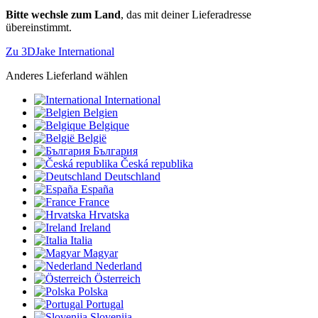
Bitte wechsle zum Land
, das mit deiner Lieferadresse
übereinstimmt.
Zu 3DJake International
Anderes Lieferland wählen
International
Belgien
Belgique
België
България
Česká republika
Deutschland
España
France
Hrvatska
Ireland
Italia
Magyar
Nederland
Österreich
Polska
Portugal
Slovenija