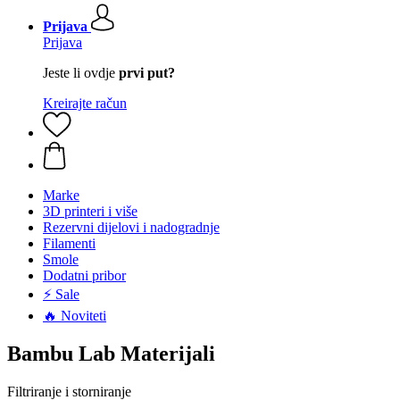
Prijava
Prijava
Jeste li ovdje
prvi put?
Kreirajte račun
Marke
3D printeri i više
Rezervni dijelovi i nadogradnje
Filamenti
Smole
Dodatni pribor
⚡ Sale
🔥 Noviteti
Bambu Lab Materijali
Filtriranje i storniranje