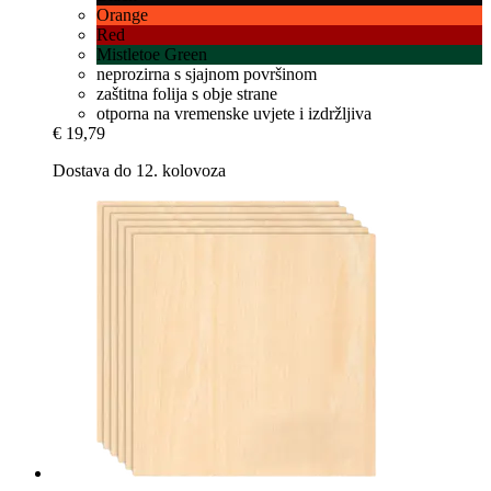
Orange
Red
Mistletoe Green
neprozirna s sjajnom površinom
zaštitna folija s obje strane
otporna na vremenske uvjete i izdržljiva
€ 19,79
Dostava do 12. kolovoza