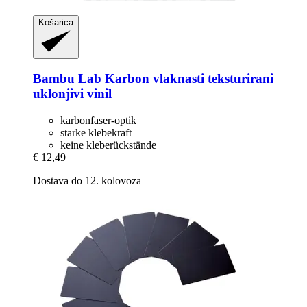
Košarica
Bambu Lab
Karbon vlaknasti teksturirani
uklonjivi vinil
karbonfaser-optik
starke klebekraft
keine kleberückstände
€ 12,49
Dostava do 12. kolovoza