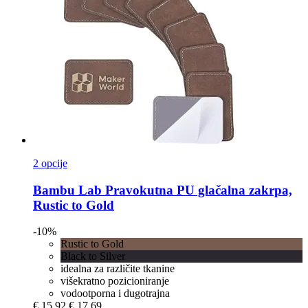
2 opcije
Bambu Lab
Pravokutna PU glačalna zakrpa,
Rustic to Gold
-10%
Rustic to Gold
Black to Silver
idealna za različite tkanine
višekratno pozicioniranje
vodootporna i dugotrajna
€ 15,92
€ 17,69