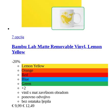
7 opcija
Bambu Lab
Matte Removable Vinyl, Lemon
Yellow
-20%
Lemon Yellow
Orange
Red
Blue
Green
+2
vinil s mat završnom obradom
ponovno odvojivo
bez ostataka ljepila
€ 9,99
€ 12,49