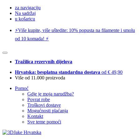
za navigaciju
Na sadržaj
u košaricu
⚡️Više kupite, više uštedite: 10% popusta na filamente i smolu
od 10 komada! ⚡️
Tražilica rezervnih dijelova
Hrvatska: besplatna standardna dostava
od € 49,90
Više od 11.000 proizvoda
Pomoć
Gdje je moja narudžba?
Povrat robe
Troškovi dostave
Mogućnosti plaćanja
Kontakt
Sve teme pomoći