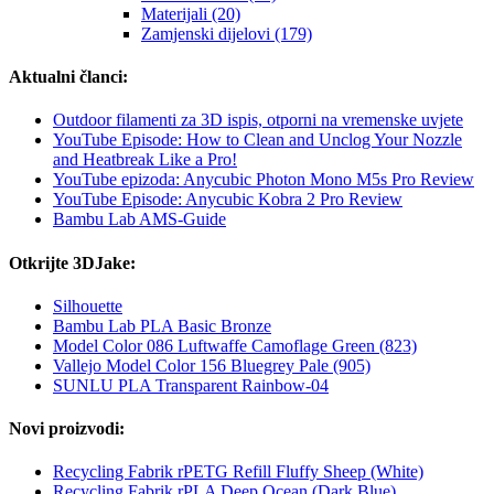
Materijali (20)
Zamjenski dijelovi (179)
Aktualni članci:
Outdoor filamenti za 3D ispis, otporni na vremenske uvjete
YouTube Episode: How to Clean and Unclog Your Nozzle
and Heatbreak Like a Pro!
YouTube epizoda: Anycubic Photon Mono M5s Pro Review
YouTube Episode: Anycubic Kobra 2 Pro Review
Bambu Lab AMS-Guide
Otkrijte 3DJake:
Silhouette
Bambu Lab PLA Basic Bronze
Model Color 086 Luftwaffe Camoflage Green (823)
Vallejo Model Color 156 Bluegrey Pale (905)
SUNLU PLA Transparent Rainbow-04
Novi proizvodi:
Recycling Fabrik rPETG Refill Fluffy Sheep (White)
Recycling Fabrik rPLA Deep Ocean (Dark Blue)