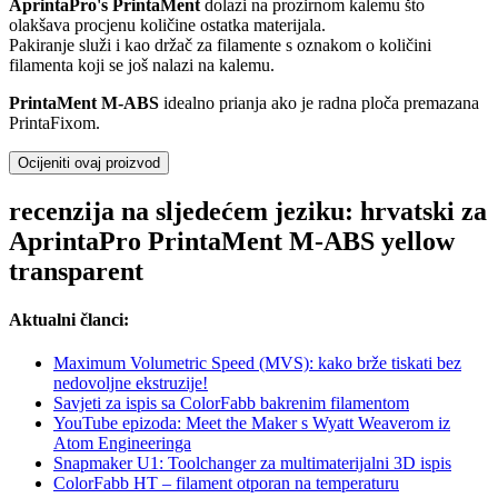
AprintaPro's PrintaMent
dolazi na prozirnom kalemu što
olakšava procjenu količine ostatka materijala.
Pakiranje služi i kao držač za filamente s oznakom o količini
filamenta koji se još nalazi na kalemu.
PrintaMent M-ABS
idealno prianja ako je radna ploča premazana
PrintaFixom.
Ocijeniti ovaj proizvod
recenzija na sljedećem jeziku: hrvatski za
AprintaPro PrintaMent M-ABS yellow
transparent
Aktualni članci:
Maximum Volumetric Speed (MVS): kako brže tiskati bez
nedovoljne ekstruzije!
Savjeti za ispis sa ColorFabb bakrenim filamentom
YouTube epizoda: Meet the Maker s Wyatt Weaverom iz
Atom Engineeringa
Snapmaker U1: Toolchanger za multimaterijalni 3D ispis
ColorFabb HT – filament otporan na temperaturu