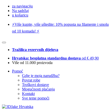
za navigaciju
Na sadržaj
u košaricu
⚡️Više kupite, više uštedite: 10% popusta na filamente i smolu
od 10 komada! ⚡️
Tražilica rezervnih dijelova
Hrvatska: besplatna standardna dostava
od € 49,90
Više od 11.000 proizvoda
Pomoć
Gdje je moja narudžba?
Povrat robe
Troškovi dostave
Mogućnosti plaćanja
Kontakt
Sve teme pomoći