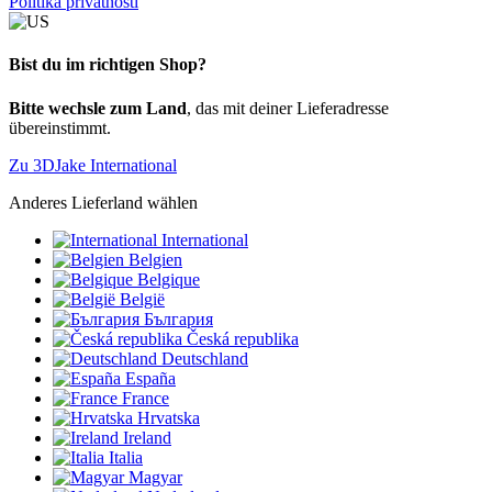
Politika privatnosti
Bist du im richtigen Shop?
Bitte wechsle zum Land
, das mit deiner Lieferadresse
übereinstimmt.
Zu 3DJake International
Anderes Lieferland wählen
International
Belgien
Belgique
België
България
Česká republika
Deutschland
España
France
Hrvatska
Ireland
Italia
Magyar