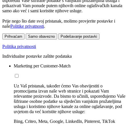
usporediti Vaše šifrirane podatke s vanjskim pružateljima usluga i
prikazivati Vam ponude putem njihovih online oglašivačkih kanala
samo ako već i sami koristite njihove usluge.
Prije nego što date svoj pristanak, molimo provjerite postavke i
naše
Politike privatnosti
.
Prihvaćam
Samo obavezno
Podešavanje postavki
Politika privatnosti
Individualne postavke zaštite podataka
Marketing per Customer-Match
Uz Vaš pristanak, također ćemo Vas obavijestiti o
promocijama izvan naše web stranice i pokazati Vam
relevantne proizvode. Da bismo to učinili, uspoređujemo Vaše
šifrirane osobne podatke sa sljedećim vanjskim pružateljima
usluga i koristimo njihove kanale za online oglašavanje, pod
uvjetom da već koristite njihove usluge:
Bing, Criteo, Meta, Google, LinkedIn, Pinterest, TikTok