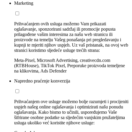
Marketing
Prihvaćanjem ovih usluga možemo Vam prikazati
oglašavanje, sponzorirani sadržaj ili promocije popusta
prilagođene vašim interesima za našu web stranicu ili
proizvode na temelju Vašeg ponašanja pri pregledavanju i
kupnji te mjeriti njihov uspjeh. Uz vaš pristanak, na ovoj web
stranici koristimo sljedeće usluge trećih strana:
Meta-Pixel, Microsoft Advertising, creativecdn.com
(RTBHouse), TikTok Pixel, Preporuke proizvoda temeljene
na klikovima, Ads Defender
Napredno praćenje konverzija
Prihvaćanjem ove usluge možemo bolje razumjeti i procijeniti
uspjeh našeg online oglašavanja i optimizirati našu ponudu
oglašavanja. Kako bismo to učinili, uspoređujemo Vaše
šifrirane osobne podatke sa sljedećim vanjskim pružateljima
usluga ukoliko već koristite njihove usluge: