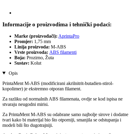
Informacije o proizvodima i tehnički podaci:
Marke (proizvođači):
AprintaPro
Promjer:
1,75 mm
Linija proizvoda:
M-ABS
Vrste proizvoda:
ABS filamenti
Boja:
Prozirno, Žuta
Sustav:
Kolut
Opis
PrintaMent M-ABS (modificirani akrilnitrit-butadien-stirol-
kopolimer) je ekstremno otporan filament.
Za razliku od normalnih ABS filamenata, ovdje se kod ispisa ne
stvaraju neugodni mirisi.
Za PrintaMent M-ABS su odabrane samo najbolje sirove i dodatne
tvari kako bi materijal bio što otporniji, smanjila se odstupanja i
modeli bili što dugotrajniji.