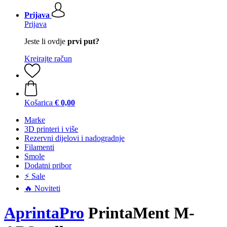
Prijava
Prijava
Jeste li ovdje
prvi put?
Kreirajte račun
Košarica
€ 0,00
Marke
3D printeri i više
Rezervni dijelovi i nadogradnje
Filamenti
Smole
Dodatni pribor
⚡ Sale
🔥 Noviteti
AprintaPro
PrintaMent M-