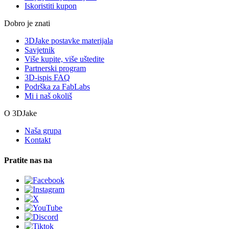
Iskoristiti kupon
Dobro je znati
3DJake postavke materijala
Savjetnik
Više kupite, više uštedite
Partnerski program
3D-ispis FAQ
Podrška za FabLabs
Mi i naš okoliš
O 3DJake
Naša grupa
Kontakt
Pratite nas na