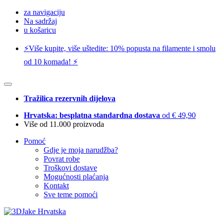
za navigaciju
Na sadržaj
u košaricu
⚡️Više kupite, više uštedite: 10% popusta na filamente i smolu
od 10 komada! ⚡️
Tražilica rezervnih dijelova
Hrvatska: besplatna standardna dostava
od € 49,90
Više od 11.000 proizvoda
Pomoć
Gdje je moja narudžba?
Povrat robe
Troškovi dostave
Mogućnosti plaćanja
Kontakt
Sve teme pomoći