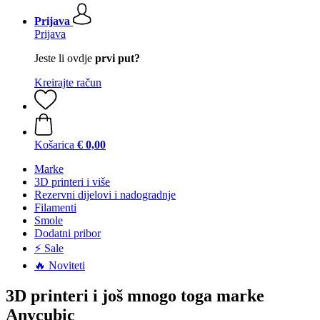
Prijava
Prijava
Jeste li ovdje
prvi put?
Kreirajte račun
Košarica
€ 0,00
Marke
3D printeri i više
Rezervni dijelovi i nadogradnje
Filamenti
Smole
Dodatni pribor
⚡ Sale
🔥 Noviteti
3D printeri i još mnogo toga marke
Anycubic