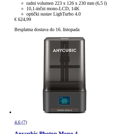
radni volumen 223 x 126 x 230 mm (6,5 l)
10,1-inčni mono-LCD, 14K
optički sustav LighTurbo 4.0
€ 624,99
Besplatna dostava do 16. listopada
4.6 (7)
Anycubic
Photon Mono 4