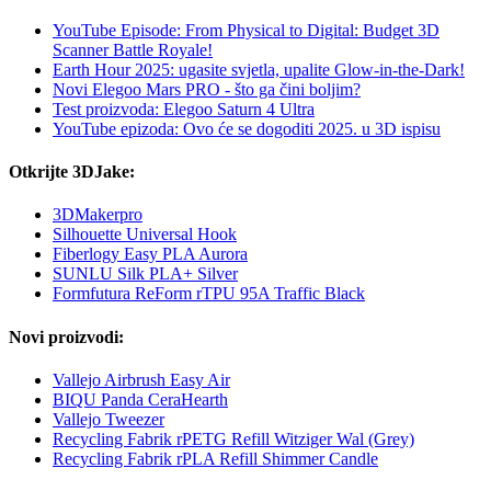
YouTube Episode: From Physical to Digital: Budget 3D
Scanner Battle Royale!
Earth Hour 2025: ugasite svjetla, upalite Glow-in-the-Dark!
Novi Elegoo Mars PRO - što ga čini boljim?
Test proizvoda: Elegoo Saturn 4 Ultra
YouTube epizoda: Ovo će se dogoditi 2025. u 3D ispisu
Otkrijte 3DJake:
3DMakerpro
Silhouette Universal Hook
Fiberlogy Easy PLA Aurora
SUNLU Silk PLA+ Silver
Formfutura ReForm rTPU 95A Traffic Black
Novi proizvodi:
Vallejo Airbrush Easy Air
BIQU Panda CeraHearth
Vallejo Tweezer
Recycling Fabrik rPETG Refill Witziger Wal (Grey)
Recycling Fabrik rPLA Refill Shimmer Candle