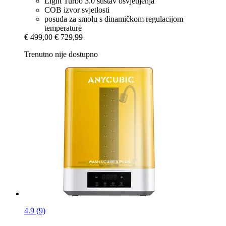
Light Turbo 3.0 sustav osvjetljenja
COB izvor svjetlosti
posuda za smolu s dinamičkom regulacijom
temperature
€ 499,00
€ 729,99
Trenutno nije dostupno
4.9 (9)