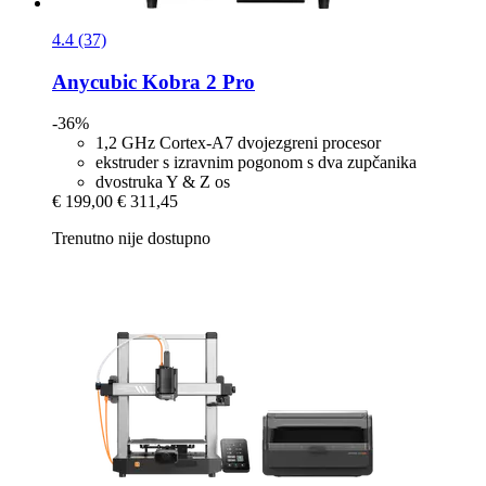
4.4 (37)
Anycubic
Kobra 2 Pro
-36%
1,2 GHz Cortex-A7 dvojezgreni procesor
ekstruder s izravnim pogonom s dva zupčanika
dvostruka Y & Z os
€ 199,00
€ 311,45
Trenutno nije dostupno