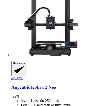
Košarica
4.5 (35)
Anycubic
Kobra 2 Neo
-32%
brzine ispisa do 250mm/s
LeviQ 2.0 automatsko niveliranje