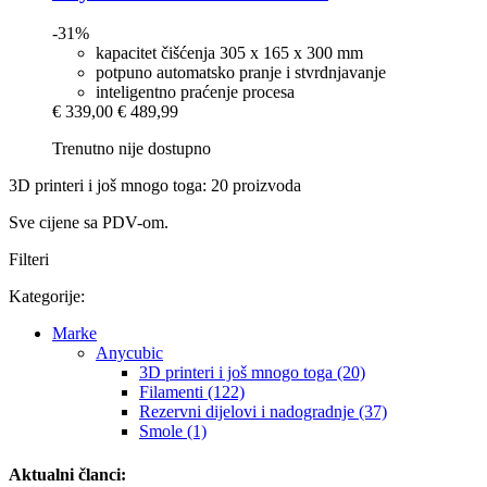
-31%
kapacitet čišćenja 305 x 165 x 300 mm
potpuno automatsko pranje i stvrdnjavanje
inteligentno praćenje procesa
€ 339,00
€ 489,99
Trenutno nije dostupno
3D printeri i još mnogo toga: 20 proizvoda
Sve cijene sa PDV-om.
Filteri
Kategorije:
Marke
Anycubic
3D printeri i još mnogo toga (20)
Filamenti (122)
Rezervni dijelovi i nadogradnje (37)
Smole (1)
Aktualni članci: