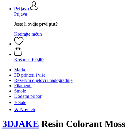
Prijava
Prijava
Jeste li ovdje
prvi put?
Kreirajte račun
Košarica
€ 0,00
Marke
3D printeri i više
Rezervni dijelovi i nadogradnje
Filamenti
Smole
Dodatni pribor
⚡ Sale
🔥 Noviteti
3DJAKE
Resin Colorant Moss