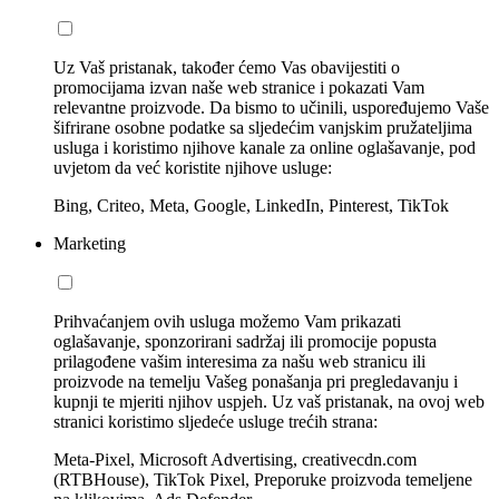
Uz Vaš pristanak, također ćemo Vas obavijestiti o
promocijama izvan naše web stranice i pokazati Vam
relevantne proizvode. Da bismo to učinili, uspoređujemo Vaše
šifrirane osobne podatke sa sljedećim vanjskim pružateljima
usluga i koristimo njihove kanale za online oglašavanje, pod
uvjetom da već koristite njihove usluge:
Bing, Criteo, Meta, Google, LinkedIn, Pinterest, TikTok
Marketing
Prihvaćanjem ovih usluga možemo Vam prikazati
oglašavanje, sponzorirani sadržaj ili promocije popusta
prilagođene vašim interesima za našu web stranicu ili
proizvode na temelju Vašeg ponašanja pri pregledavanju i
kupnji te mjeriti njihov uspjeh. Uz vaš pristanak, na ovoj web
stranici koristimo sljedeće usluge trećih strana:
Meta-Pixel, Microsoft Advertising, creativecdn.com
(RTBHouse), TikTok Pixel, Preporuke proizvoda temeljene