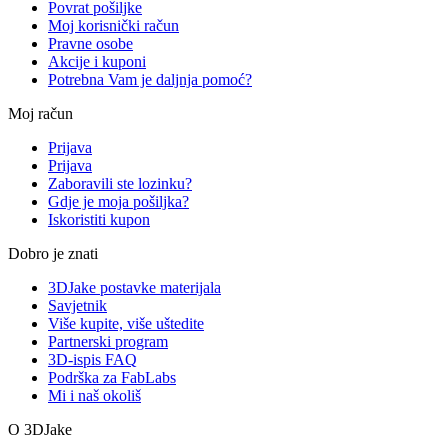
Povrat pošiljke
Moj korisnički račun
Pravne osobe
Akcije i kuponi
Potrebna Vam je daljnja pomoć?
Moj račun
Prijava
Prijava
Zaboravili ste lozinku?
Gdje je moja pošiljka?
Iskoristiti kupon
Dobro je znati
3DJake postavke materijala
Savjetnik
Više kupite, više uštedite
Partnerski program
3D-ispis FAQ
Podrška za FabLabs
Mi i naš okoliš
O 3DJake