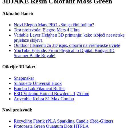
3DJAKE Resin Colorant Moss Green
Aktualni članci:
Novi Elegoo Mars PRO - što ga čini boljim?
Test proizvoda: Elegoo Mars 4 Ultra
Variable Layer Height u 3D printanju: kako izbjeći neestetske
prijelaze slojeva
Outdoor filamenti za 3D ispis, otporni na vremenske uvjete
YouTube Episode: From Physical to Digital: Budget 3D
Scanner Battle Royale!
Otkrijte 3DJake:
Snapmaker
Silhouette Universal Hook
Bambu Lab Filament Buffer
E3D Volcano Hotend Bowden - 1,75 mm
Anycubic Kobra S1 Max Combo
Novi proizvodi:
Recycling Fabrik rPLA Sparkling Candle (Red-Glitter)
Protopasta Green Quantum Dots HTPLA