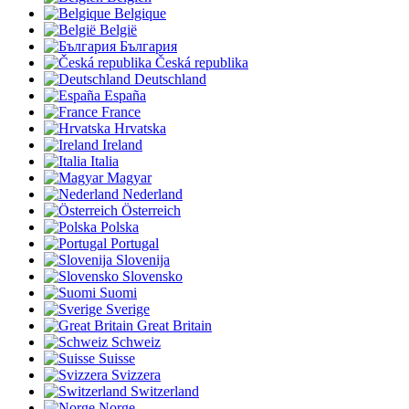
Belgique
België
България
Česká republika
Deutschland
España
France
Hrvatska
Ireland
Italia
Magyar
Nederland
Österreich
Polska
Portugal
Slovenija
Slovensko
Suomi
Sverige
Great Britain
Schweiz
Suisse
Svizzera
Switzerland
Norge