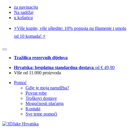
za navigaciju
Na sadržaj
u košaricu
⚡️Više kupite, više uštedite: 10% popusta na filamente i smolu
od 10 komada! ⚡️
Tražilica rezervnih dijelova
Hrvatska: besplatna standardna dostava
od € 49,90
Više od 11.000 proizvoda
Pomoć
Gdje je moja narudžba?
Povrat robe
Troškovi dostave
Mogućnosti plaćanja
Kontakt
Sve teme pomoći