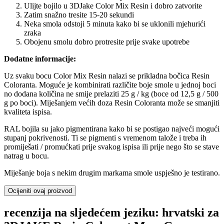
Ulijte bojilo u 3DJake Color Mix Resin i dobro zatvorite
Zatim snažno tresite 15-20 sekundi
Neka smola odstoji 5 minuta kako bi se uklonili mjehurići
zraka
Obojenu smolu dobro protresite prije svake upotrebe
Dodatne informacije:
Uz svaku bocu Color Mix Resin nalazi se prikladna bočica Resin
Coloranta. Moguće je kombinirati različite boje smole u jednoj boci
no dodana količina ne smije prelaziti 25 g / kg (boce od 12,5 g / 500
g po boci). Miješanjem većih doza Resin Coloranta može se smanjiti
kvaliteta ispisa.
RAL bojila su jako pigmentirana kako bi se postigao najveći mogući
stupanj pokrivenosti. Ti se pigmenti s vremenom talože i treba ih
promiješati / promućkati prije svakog ispisa ili prije nego što se stave
natrag u bocu.
Miješanje boja s nekim drugim markama smole uspješno je testirano.
Ocijeniti ovaj proizvod
recenzija na sljedećem jeziku: hrvatski za