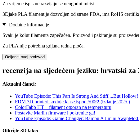
Za vrijeme ispis ne razvijaju se neugodni mirisi.
3Djake PLA filament je dozvoljen od strane FDA, ima RoHS certifi
Dodatne informacije
Svaki je kolut filamenta zapečaćen. Proizvod i pakiranje su proizvede
Za PLA nije potrebna grijana radna ploča.
Ocijeniti ovaj proizvod
recenzija na sljedećem jeziku: hrvatski 
Aktualni članci:
YouTube Episode: This Part Is Strong And Stiff....But Hollow!
FDM 3D printeri srednje klase ispod 500€! (izdanje 2025.)
ColorFabb HT – filament otporan na temperaturu
Postavite Marlin firmware i pokrenite ga!
YouTube Episode: Game-Changer: Bambu A1 mini SwapMod
Otkrijte 3DJake: