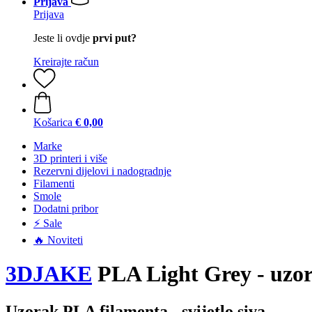
Prijava
Prijava
Jeste li ovdje
prvi put?
Kreirajte račun
Košarica
€ 0,00
Marke
3D printeri i više
Rezervni dijelovi i nadogradnje
Filamenti
Smole
Dodatni pribor
⚡ Sale
🔥 Noviteti
3DJAKE
PLA Light Grey - uzo
Uzorak PLA filamenta - svijetlo siva