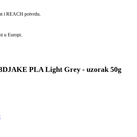
kat i REACH potvrdu.
ni u Europi.
za 3DJAKE PLA Light Grey - uzorak 50g
!