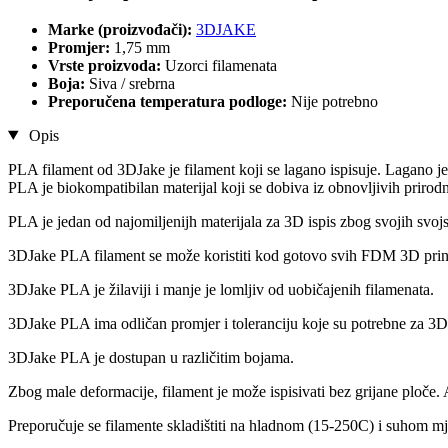
Marke (proizvođači):
3DJAKE
Promjer:
1,75 mm
Vrste proizvoda:
Uzorci filamenata
Boja:
Siva / srebrna
Preporučena temperatura podloge:
Nije potrebno
Opis
PLA filament od 3DJake je filament koji se lagano ispisuje. Lagano je
PLA je biokompatibilan materijal koji se dobiva iz obnovljivih prirodn
PLA je jedan od najomiljenijh materijala za 3D ispis zbog svojih svojs
3DJake PLA filament se može koristiti kod gotovo svih FDM 3D prin
3DJake PLA je žilaviji i manje je lomljiv od uobičajenih filamenata.
3DJake PLA ima odličan promjer i toleranciju koje su potrebne za 3D 
3DJake PLA je dostupan u različitim bojama.
Zbog male deformacije, filament je može ispisivati bez grijane ploče.
Preporučuje se filamente skladištiti na hladnom (15-250C) i suhom mj