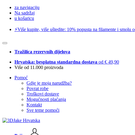
za navigaciju
Na sadržaj
u košaricu
⚡️Više kupite, više uštedite: 10% popusta na filamente i smolu 
Tražilica rezervnih dijelova
Hrvatska: besplatna standardna dostava
od € 49,90
Više od 11.000 proizvoda
Pomoć
Gdje je moja narudžba?
Povrat robe
Troškovi dostave
Mogućnosti plaćanja
Kontakt
Sve teme pomoći