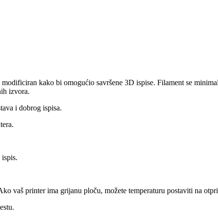
 modificiran kako bi omogućio savršene 3D ispise. Filament se minimaln
ih izvora.
tava i dobrog ispisa.
tera.
ispis.
 Ako vaš printer ima grijanu ploču, možete temperaturu postaviti na otpr
estu.