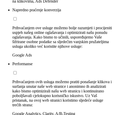
na klikovima, Ads Defender
Napredno praćenje konverzija
Prihvaćanjem ove usluge možemo bolje razumjeti i procijeniti
uspjeh našeg online oglašavanja i optimizirati našu ponudu
oglašavanja. Kako bismo to učinili, uspoređujemo Vaše
šifrirane osobne podatke sa sljedećim vanjskim pružateljima
usluga ukoliko već koristite njihove usluge:
Google Ads
Performanse
Prihvaćanjem ovih usluga možemo pratiti ponašanje klikova i
surfanja unutar naše web stranice i anonimno ih analizirati
kako bismo optimizirali našu web stranicu i kontinuirano
poboljšavali cjelokupno korisničko iskustvo. Uz Vaš
pristanak, na ovoj web stranici koristimo sljedeće usluge
trećih strana:
Google Analytics, Clarity, A/B-Testing