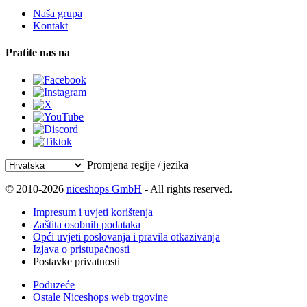
Naša grupa
Kontakt
Pratite nas na
Promjena regije / jezika
© 2010-2026
niceshops GmbH
- All rights reserved.
Impresum i uvjeti korištenja
Zaštita osobnih podataka
Opći uvjeti poslovanja i pravila otkazivanja
Izjava o pristupačnosti
Postavke privatnosti
Poduzeće
Ostale Niceshops web trgovine