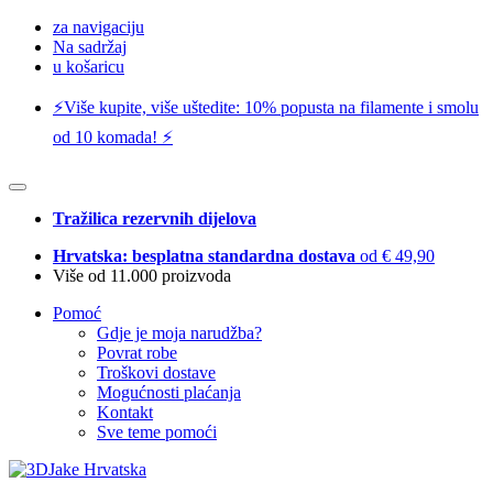
za navigaciju
Na sadržaj
u košaricu
⚡️Više kupite, više uštedite: 10% popusta na filamente i smolu
od 10 komada! ⚡️
Tražilica rezervnih dijelova
Hrvatska: besplatna standardna dostava
od € 49,90
Više od 11.000 proizvoda
Pomoć
Gdje je moja narudžba?
Povrat robe
Troškovi dostave
Mogućnosti plaćanja
Kontakt
Sve teme pomoći