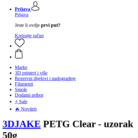
Prijava
Prijava
Jeste li ovdje
prvi put?
Kreirajte račun
Marke
3D printeri i više
Rezervni dijelovi i nadogradnje
Filamenti
Smole
Dodatni pribor
⚡ Sale
🔥 Noviteti
3DJAKE
PETG Clear - uzorak
50g