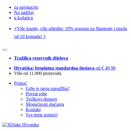
za navigaciju
Na sadržaj
u košaricu
⚡️Više kupite, više uštedite: 10% popusta na filamente i smolu
od 10 komada! ⚡️
Tražilica rezervnih dijelova
Hrvatska: besplatna standardna dostava
od € 49,90
Više od 11.000 proizvoda
Pomoć
Gdje je moja narudžba?
Povrat robe
Troškovi dostave
Mogućnosti plaćanja
Kontakt
Sve teme pomoći