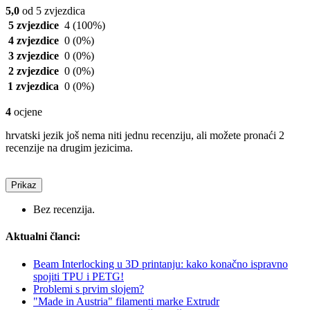
5,0
od 5 zvjezdica
5 zvjezdice
4
(100%)
4 zvjezdice
0
(0%)
3 zvjezdice
0
(0%)
2 zvjezdice
0
(0%)
1 zvjezdica
0
(0%)
4
ocjene
hrvatski jezik još nema niti jednu recenziju, ali možete pronaći 2
recenzije na drugim jezicima.
Prikaz
Bez recenzija.
Aktualni članci:
Beam Interlocking u 3D printanju: kako konačno ispravno
spojiti TPU i PETG!
Problemi s prvim slojem?
"Made in Austria" filamenti marke Extrudr