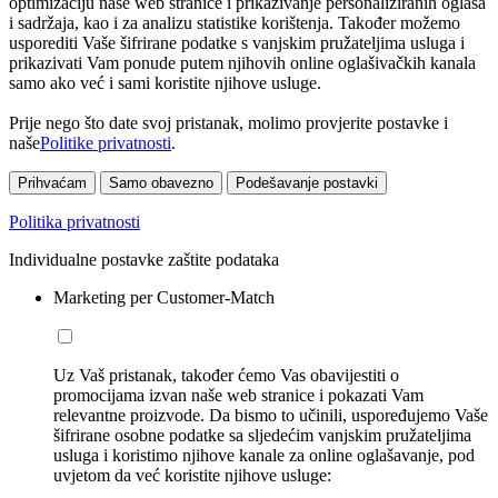
optimizaciju naše web stranice i prikazivanje personaliziranih oglasa
i sadržaja, kao i za analizu statistike korištenja. Također možemo
usporediti Vaše šifrirane podatke s vanjskim pružateljima usluga i
prikazivati Vam ponude putem njihovih online oglašivačkih kanala
samo ako već i sami koristite njihove usluge.
Prije nego što date svoj pristanak, molimo provjerite postavke i
naše
Politike privatnosti
.
Prihvaćam
Samo obavezno
Podešavanje postavki
Politika privatnosti
Individualne postavke zaštite podataka
Marketing per Customer-Match
Uz Vaš pristanak, također ćemo Vas obavijestiti o
promocijama izvan naše web stranice i pokazati Vam
relevantne proizvode. Da bismo to učinili, uspoređujemo Vaše
šifrirane osobne podatke sa sljedećim vanjskim pružateljima
usluga i koristimo njihove kanale za online oglašavanje, pod
uvjetom da već koristite njihove usluge: