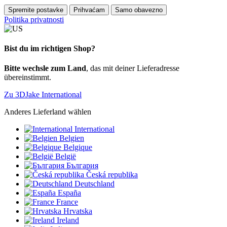
Spremite postavke
Prihvaćam
Samo obavezno
Politika privatnosti
Bist du im richtigen Shop?
Bitte wechsle zum Land
, das mit deiner Lieferadresse
übereinstimmt.
Zu 3DJake International
Anderes Lieferland wählen
International
Belgien
Belgique
België
България
Česká republika
Deutschland
España
France
Hrvatska
Ireland