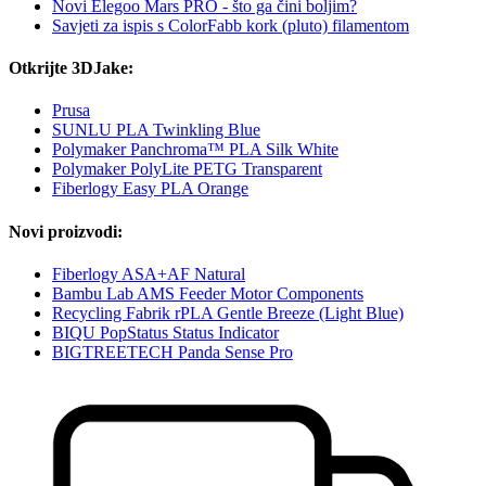
Novi Elegoo Mars PRO - što ga čini boljim?
Savjeti za ispis s ColorFabb kork (pluto) filamentom
Otkrijte 3DJake:
Prusa
SUNLU PLA Twinkling Blue
Polymaker Panchroma™ PLA Silk White
Polymaker PolyLite PETG Transparent
Fiberlogy Easy PLA Orange
Novi proizvodi:
Fiberlogy ASA+AF Natural
Bambu Lab AMS Feeder Motor Components
Recycling Fabrik rPLA Gentle Breeze (Light Blue)
BIQU PopStatus Status Indicator
BIGTREETECH Panda Sense Pro