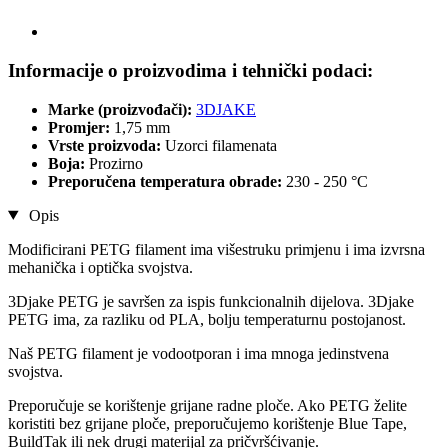
Informacije o proizvodima i tehnički podaci:
Marke (proizvođači):
3DJAKE
Promjer:
1,75 mm
Vrste proizvoda:
Uzorci filamenata
Boja:
Prozirno
Preporučena temperatura obrade:
230 - 250 °C
Opis
Modificirani PETG filament ima višestruku primjenu i ima izvrsna
mehanička i optička svojstva.
3Djake PETG je savršen za ispis funkcionalnih dijelova. 3Djake
PETG ima, za razliku od PLA, bolju temperaturnu postojanost.
Naš PETG filament je vodootporan i ima mnoga jedinstvena
svojstva.
Preporučuje se korištenje grijane radne ploče. Ako PETG želite
koristiti bez grijane ploče, preporučujemo korištenje Blue Tape,
BuildTak ili nek drugi materijal za pričvršćivanje.