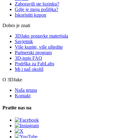
Zaboravili ste lozinku?
Gdje je moja pošiljka?
Iskoristiti kupon
Dobro je znati
3DJake postavke materijala
Savjetnik
Više kupite, više uštedite
Partnerski program
3D-ispis FAQ
Podrška za FabLabs
Mi i naš okoliš
O 3DJake
Naša grupa
Kontakt
Pratite nas na