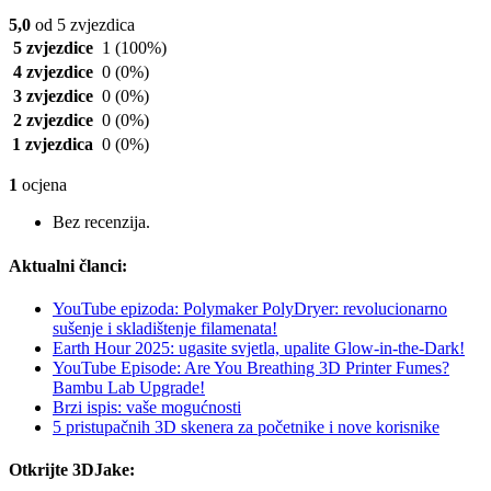
5,0
od 5 zvjezdica
5 zvjezdice
1
(100%)
4 zvjezdice
0
(0%)
3 zvjezdice
0
(0%)
2 zvjezdice
0
(0%)
1 zvjezdica
0
(0%)
1
ocjena
Bez recenzija.
Aktualni članci:
YouTube epizoda: Polymaker PolyDryer: revolucionarno
sušenje i skladištenje filamenata!
Earth Hour 2025: ugasite svjetla, upalite Glow-in-the-Dark!
YouTube Episode: Are You Breathing 3D Printer Fumes?
Bambu Lab Upgrade!
Brzi ispis: vaše mogućnosti
5 pristupačnih 3D skenera za početnike i nove korisnike
Otkrijte 3DJake: