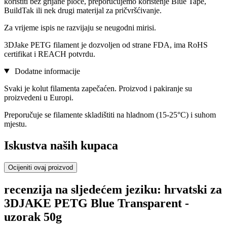
koristiti bez grijane ploče, preporučujemo korištenje Blue Tape,
BuildTak ili nek drugi materijal za pričvršćivanje.
Za vrijeme ispis ne razvijaju se neugodni mirisi.
3DJake PETG filament je dozvoljen od strane FDA, ima RoHS
certifikat i REACH potvrdu.
Dodatne informacije
Svaki je kolut filamenta zapečaćen. Proizvod i pakiranje su
proizvedeni u Europi.
Preporučuje se filamente skladištiti na hladnom (15-25°C) i suhom
mjestu.
Iskustva naših kupaca
Ocijeniti ovaj proizvod
recenzija na sljedećem jeziku: hrvatski za
3DJAKE PETG Blue Transparent -
uzorak 50g