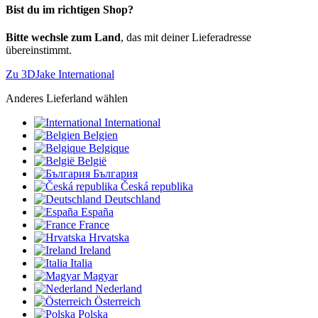
Bist du im richtigen Shop?
Bitte wechsle zum Land
, das mit deiner Lieferadresse
übereinstimmt.
Zu 3DJake International
Anderes Lieferland wählen
International
Belgien
Belgique
België
България
Česká republika
Deutschland
España
France
Hrvatska
Ireland
Italia
Magyar
Nederland
Österreich
Polska