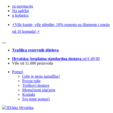
za navigaciju
Na sadržaj
u košaricu
⚡️Više kupite, više uštedite: 10% popusta na filamente i smolu
od 10 komada! ⚡️
Tražilica rezervnih dijelova
Hrvatska: besplatna standardna dostava
od € 49,90
Više od 11.000 proizvoda
Pomoć
Gdje je moja narudžba?
Povrat robe
Troškovi dostave
Mogućnosti plaćanja
Kontakt
Sve teme pomoći