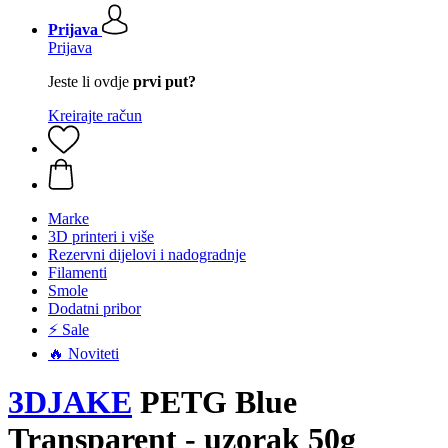
Prijava
Prijava
Jeste li ovdje
prvi put?
Kreirajte račun
Marke
3D printeri i više
Rezervni dijelovi i nadogradnje
Filamenti
Smole
Dodatni pribor
⚡ Sale
🔥 Noviteti
3DJAKE
PETG Blue
Transparent - uzorak 50g