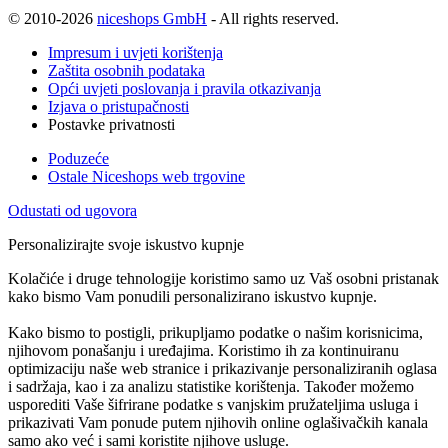
© 2010-2026
niceshops GmbH
- All rights reserved.
Impresum i uvjeti korištenja
Zaštita osobnih podataka
Opći uvjeti poslovanja i pravila otkazivanja
Izjava o pristupačnosti
Postavke privatnosti
Poduzeće
Ostale Niceshops web trgovine
Odustati od ugovora
Personalizirajte svoje iskustvo kupnje
Kolačiće i druge tehnologije koristimo samo uz Vaš osobni pristanak
kako bismo Vam ponudili personalizirano iskustvo kupnje.
Kako bismo to postigli, prikupljamo podatke o našim korisnicima,
njihovom ponašanju i uređajima. Koristimo ih za kontinuiranu
optimizaciju naše web stranice i prikazivanje personaliziranih oglasa
i sadržaja, kao i za analizu statistike korištenja. Također možemo
usporediti Vaše šifrirane podatke s vanjskim pružateljima usluga i
prikazivati Vam ponude putem njihovih online oglašivačkih kanala
samo ako već i sami koristite njihove usluge.