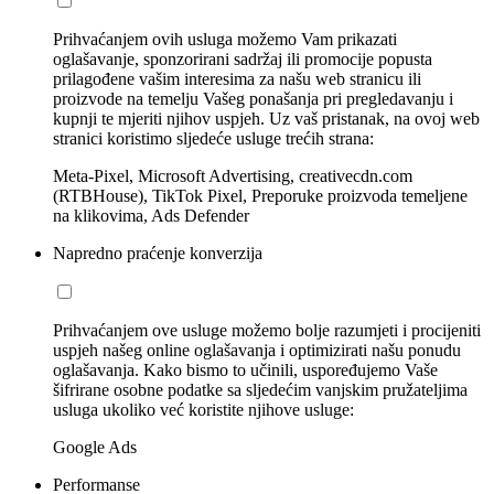
Prihvaćanjem ovih usluga možemo Vam prikazati
oglašavanje, sponzorirani sadržaj ili promocije popusta
prilagođene vašim interesima za našu web stranicu ili
proizvode na temelju Vašeg ponašanja pri pregledavanju i
kupnji te mjeriti njihov uspjeh. Uz vaš pristanak, na ovoj web
stranici koristimo sljedeće usluge trećih strana:
Meta-Pixel, Microsoft Advertising, creativecdn.com
(RTBHouse), TikTok Pixel, Preporuke proizvoda temeljene
na klikovima, Ads Defender
Napredno praćenje konverzija
Prihvaćanjem ove usluge možemo bolje razumjeti i procijeniti
uspjeh našeg online oglašavanja i optimizirati našu ponudu
oglašavanja. Kako bismo to učinili, uspoređujemo Vaše
šifrirane osobne podatke sa sljedećim vanjskim pružateljima
usluga ukoliko već koristite njihove usluge:
Google Ads
Performanse