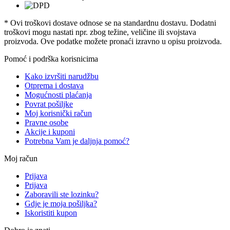
* Ovi troškovi dostave odnose se na standardnu ​​dostavu. Dodatni
troškovi mogu nastati npr. zbog težine, veličine ili svojstava
proizvoda. Ove podatke možete pronaći izravno u opisu proizvoda.
Pomoć i podrška korisnicima
Kako izvršiti narudžbu
Otprema i dostava
Mogućnosti plaćanja
Povrat pošiljke
Moj korisnički račun
Pravne osobe
Akcije i kuponi
Potrebna Vam je daljnja pomoć?
Moj račun
Prijava
Prijava
Zaboravili ste lozinku?
Gdje je moja pošiljka?
Iskoristiti kupon