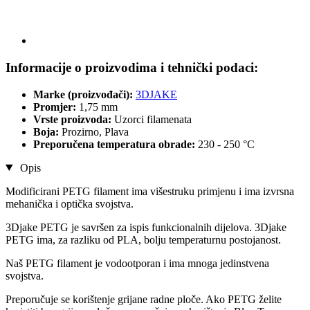
Informacije o proizvodima i tehnički podaci:
Marke (proizvođači):
3DJAKE
Promjer:
1,75 mm
Vrste proizvoda:
Uzorci filamenata
Boja:
Prozirno, Plava
Preporučena temperatura obrade:
230 - 250 °C
Opis
Modificirani PETG filament ima višestruku primjenu i ima izvrsna
mehanička i optička svojstva.
3Djake PETG je savršen za ispis funkcionalnih dijelova. 3Djake
PETG ima, za razliku od PLA, bolju temperaturnu postojanost.
Naš PETG filament je vodootporan i ima mnoga jedinstvena
svojstva.
Preporučuje se korištenje grijane radne ploče. Ako PETG želite