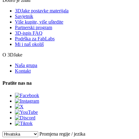
Dobro je znati
3DJake postavke materijala
Savjetnik
Više kupite, više uštedite
Partnerski program
3D-ispis FAQ
Podrška za FabLabs
Mi i naš okoliš
O 3DJake
Naša grupa
Kontakt
Pratite nas na
Promjena regije / jezika