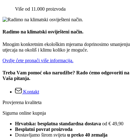
Više od 11.000 proizvoda
Radimo na klimatski osviješteni način.
Mnogim konkretnim ekološkim mjerama doprinosimo smanjenju
utjecaja na okoliš i klimu koliko je moguće.
Ovdje ćete pronaći više informacija.
Treba Vam pomoć oko narudžbe? Rado ćemo odgovoriti na
Vaša pitanja.
Kontakt
Provjerena kvaliteta
Sigurna online kupnja
Hrvatska: besplatna standardna dostava
od € 49,90
Besplatni povrat proizvoda
Dostavljamo širom svijeta
u preko 40 zemalja