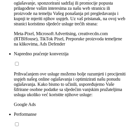
oglašavanje, sponzorirani sadržaj ili promocije popusta
prilagođene vašim interesima za našu web stranicu ili
proizvode na temelju Vašeg ponašanja pri pregledavanju i
kupnji te mjeriti njihov uspjeh. Uz vaš pristanak, na ovoj web
stranici koristimo sljedeće usluge trećih strana:
Meta-Pixel, Microsoft Advertising, creativecdn.com
(RTBHouse), TikTok Pixel, Preporuke proizvoda temeljene
na klikovima, Ads Defender
Napredno praćenje konverzija
Prihvaćanjem ove usluge možemo bolje razumjeti i procijeniti
uspjeh našeg online oglašavanja i optimizirati našu ponudu
oglašavanja. Kako bismo to učinili, uspoređujemo Vaše
šifrirane osobne podatke sa sljedećim vanjskim pružateljima
usluga ukoliko već koristite njihove usluge:
Google Ads
Performanse