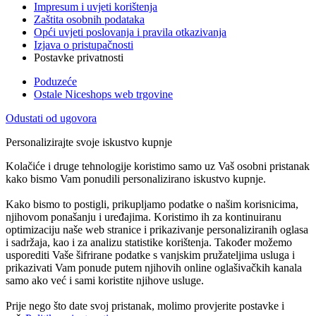
Impresum i uvjeti korištenja
Zaštita osobnih podataka
Opći uvjeti poslovanja i pravila otkazivanja
Izjava o pristupačnosti
Postavke privatnosti
Poduzeće
Ostale Niceshops web trgovine
Odustati od ugovora
Personalizirajte svoje iskustvo kupnje
Kolačiće i druge tehnologije koristimo samo uz Vaš osobni pristanak
kako bismo Vam ponudili personalizirano iskustvo kupnje.
Kako bismo to postigli, prikupljamo podatke o našim korisnicima,
njihovom ponašanju i uređajima. Koristimo ih za kontinuiranu
optimizaciju naše web stranice i prikazivanje personaliziranih oglasa
i sadržaja, kao i za analizu statistike korištenja. Također možemo
usporediti Vaše šifrirane podatke s vanjskim pružateljima usluga i
prikazivati Vam ponude putem njihovih online oglašivačkih kanala
samo ako već i sami koristite njihove usluge.
Prije nego što date svoj pristanak, molimo provjerite postavke i