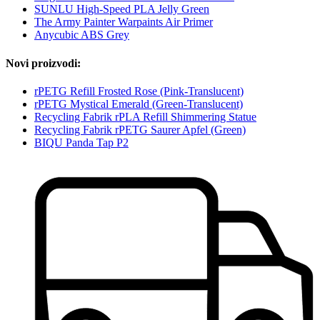
SUNLU High-Speed PLA Jelly Green
The Army Painter Warpaints Air Primer
Anycubic ABS Grey
Novi proizvodi:
rPETG Refill Frosted Rose (Pink-Translucent)
rPETG Mystical Emerald (Green-Translucent)
Recycling Fabrik rPLA Refill Shimmering Statue
Recycling Fabrik rPETG Saurer Apfel (Green)
BIQU Panda Tap P2