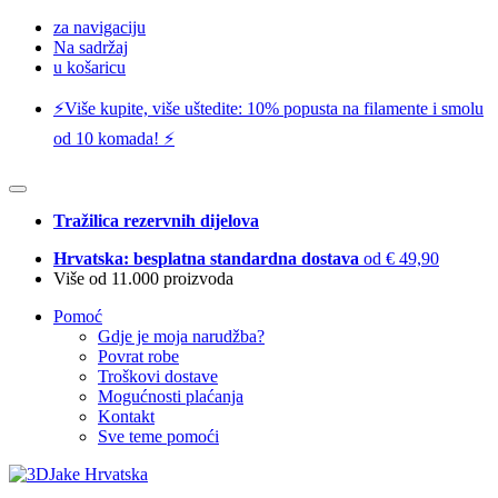
za navigaciju
Na sadržaj
u košaricu
⚡️Više kupite, više uštedite: 10% popusta na filamente i smolu
od 10 komada! ⚡️
Tražilica rezervnih dijelova
Hrvatska: besplatna standardna dostava
od € 49,90
Više od 11.000 proizvoda
Pomoć
Gdje je moja narudžba?
Povrat robe
Troškovi dostave
Mogućnosti plaćanja
Kontakt
Sve teme pomoći