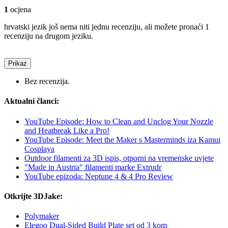
1
ocjena
hrvatski jezik još nema niti jednu recenziju, ali možete pronaći 1
recenziju na drugom jeziku.
Prikaz
Bez recenzija.
Aktualni članci:
YouTube Episode: How to Clean and Unclog Your Nozzle
and Heatbreak Like a Pro!
YouTube Episode: Meet the Maker s Masterminds iza Kamui
Cosplaya
Outdoor filamenti za 3D ispis, otporni na vremenske uvjete
"Made in Austria" filamenti marke Extrudr
YouTube epizoda: Neptune 4 & 4 Pro Review
Otkrijte 3DJake:
Polymaker
Elegoo Dual-Sided Build Plate set od 3 kom