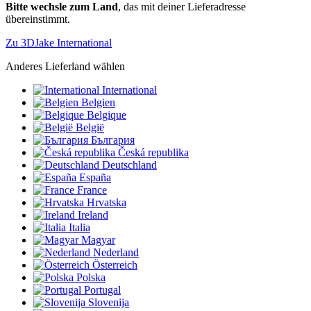
Bitte wechsle zum Land
, das mit deiner Lieferadresse
übereinstimmt.
Zu 3DJake International
Anderes Lieferland wählen
International
Belgien
Belgique
België
България
Česká republika
Deutschland
España
France
Hrvatska
Ireland
Italia
Magyar
Nederland
Österreich
Polska
Portugal
Slovenija