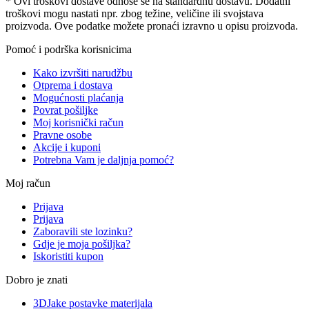
* Ovi troškovi dostave odnose se na standardnu ​​dostavu. Dodatni
troškovi mogu nastati npr. zbog težine, veličine ili svojstava
proizvoda. Ove podatke možete pronaći izravno u opisu proizvoda.
Pomoć i podrška korisnicima
Kako izvršiti narudžbu
Otprema i dostava
Mogućnosti plaćanja
Povrat pošiljke
Moj korisnički račun
Pravne osobe
Akcije i kuponi
Potrebna Vam je daljnja pomoć?
Moj račun
Prijava
Prijava
Zaboravili ste lozinku?
Gdje je moja pošiljka?
Iskoristiti kupon
Dobro je znati
3DJake postavke materijala