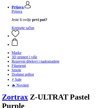
Prijava
Prijava
Jeste li ovdje
prvi put?
Kreirajte račun
Marke
3D printeri i više
Rezervni dijelovi i nadogradnje
Filamenti
Smole
Dodatni pribor
⚡ Sale
🔥 Noviteti
Zortrax
Z-ULTRAT Pastel
Purple