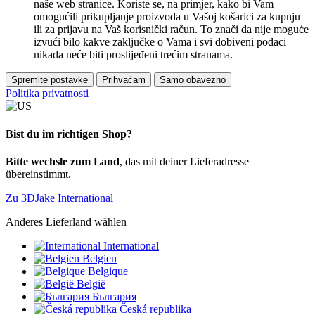
naše web stranice. Koriste se, na primjer, kako bi Vam
omogućili prikupljanje proizvoda u Vašoj košarici za kupnju
ili za prijavu na Vaš korisnički račun. To znači da nije moguće
izvući bilo kakve zaključke o Vama i svi dobiveni podaci
nikada neće biti proslijeđeni trećim stranama.
Spremite postavke
Prihvaćam
Samo obavezno
Politika privatnosti
Bist du im richtigen Shop?
Bitte wechsle zum Land
, das mit deiner Lieferadresse
übereinstimmt.
Zu 3DJake International
Anderes Lieferland wählen
International
Belgien
Belgique
België
България
Česká republika