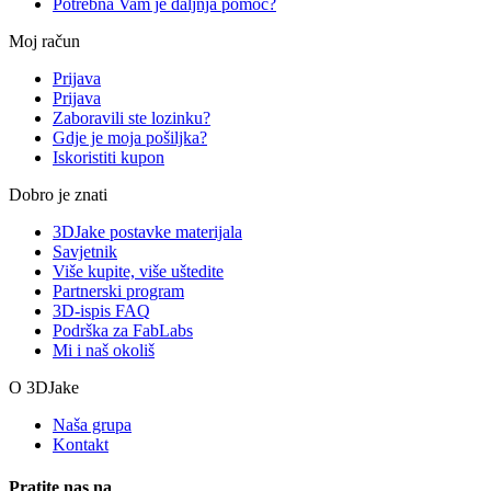
Potrebna Vam je daljnja pomoć?
Moj račun
Prijava
Prijava
Zaboravili ste lozinku?
Gdje je moja pošiljka?
Iskoristiti kupon
Dobro je znati
3DJake postavke materijala
Savjetnik
Više kupite, više uštedite
Partnerski program
3D-ispis FAQ
Podrška za FabLabs
Mi i naš okoliš
O 3DJake
Naša grupa
Kontakt
Pratite nas na