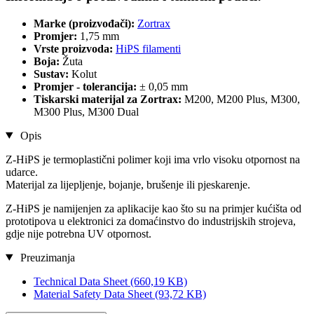
Marke (proizvođači):
Zortrax
Promjer:
1,75 mm
Vrste proizvoda:
HiPS filamenti
Boja:
Žuta
Sustav:
Kolut
Promjer - tolerancija:
± 0,05 mm
Tiskarski materijal za Zortrax:
M200, M200 Plus, M300,
M300 Plus, M300 Dual
Opis
Z-HiPS je termoplastični polimer koji ima vrlo visoku otpornost na
udarce.
Materijal za lijepljenje, bojanje, brušenje ili pjeskarenje.
Z-HiPS je namijenjen za aplikacije kao što su na primjer kućišta od
prototipova u elektronici za domaćinstvo do industrijskih strojeva,
gdje nije potrebna UV otpornost.
Preuzimanja
Technical Data Sheet
(660,19 KB)
Material Safety Data Sheet
(93,72 KB)