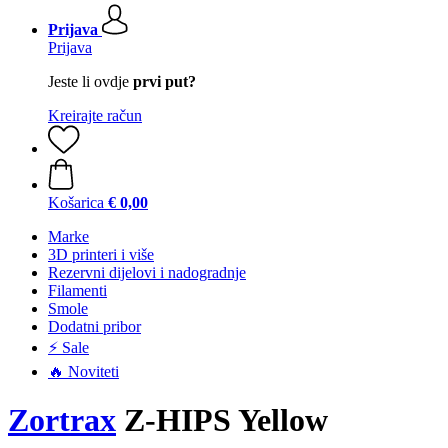
Prijava
Prijava
Jeste li ovdje
prvi put?
Kreirajte račun
Košarica
€ 0,00
Marke
3D printeri i više
Rezervni dijelovi i nadogradnje
Filamenti
Smole
Dodatni pribor
⚡ Sale
🔥 Noviteti
Zortrax
Z-HIPS Yellow