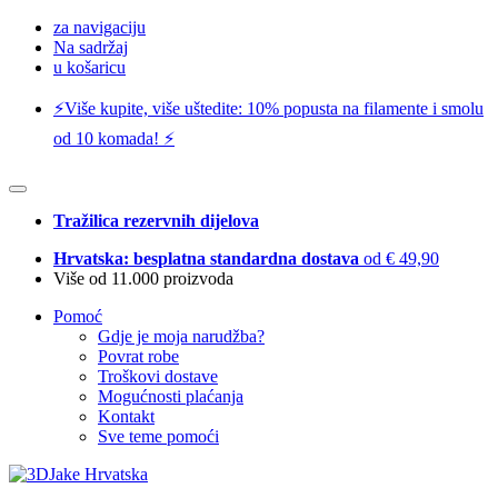
za navigaciju
Na sadržaj
u košaricu
⚡️Više kupite, više uštedite: 10% popusta na filamente i smolu
od 10 komada! ⚡️
Tražilica rezervnih dijelova
Hrvatska: besplatna standardna dostava
od € 49,90
Više od 11.000 proizvoda
Pomoć
Gdje je moja narudžba?
Povrat robe
Troškovi dostave
Mogućnosti plaćanja
Kontakt
Sve teme pomoći