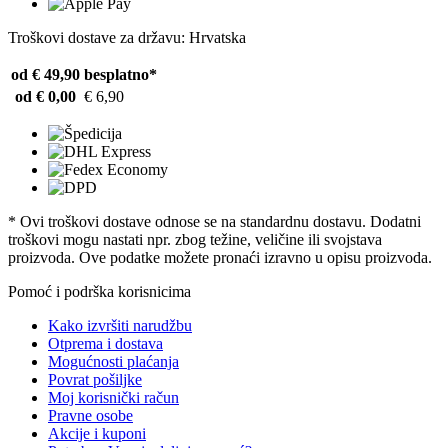
Troškovi dostave za državu: Hrvatska
od € 49,90
besplatno*
od € 0,00
€ 6,90
* Ovi troškovi dostave odnose se na standardnu ​​dostavu. Dodatni
troškovi mogu nastati npr. zbog težine, veličine ili svojstava
proizvoda. Ove podatke možete pronaći izravno u opisu proizvoda.
Pomoć i podrška korisnicima
Kako izvršiti narudžbu
Otprema i dostava
Mogućnosti plaćanja
Povrat pošiljke
Moj korisnički račun
Pravne osobe
Akcije i kuponi