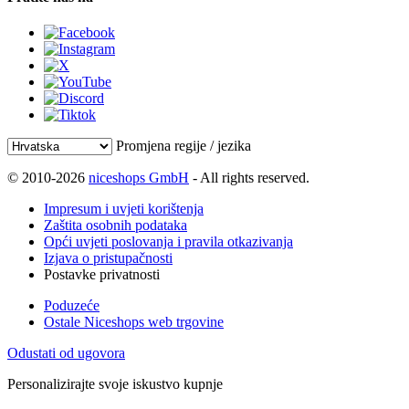
Promjena regije / jezika
© 2010-2026
niceshops GmbH
- All rights reserved.
Impresum i uvjeti korištenja
Zaštita osobnih podataka
Opći uvjeti poslovanja i pravila otkazivanja
Izjava o pristupačnosti
Postavke privatnosti
Poduzeće
Ostale Niceshops web trgovine
Odustati od ugovora
Personalizirajte svoje iskustvo kupnje