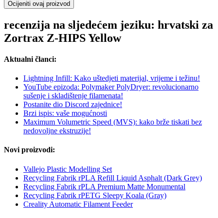
Ocijeniti ovaj proizvod
recenzija na sljedećem jeziku: hrvatski za
Zortrax Z-HIPS Yellow
Aktualni članci:
Lightning Infill: Kako uštedjeti materijal, vrijeme i težinu!
YouTube epizoda: Polymaker PolyDryer: revolucionarno
sušenje i skladištenje filamenata!
Postanite dio Discord zajednice!
Brzi ispis: vaše mogućnosti
Maximum Volumetric Speed (MVS): kako brže tiskati bez
nedovoljne ekstruzije!
Novi proizvodi:
Vallejo Plastic Modelling Set
Recycling Fabrik rPLA Refill Liquid Asphalt (Dark Grey)
Recycling Fabrik rPLA Premium Matte Monumental
Recycling Fabrik rPETG Sleepy Koala (Gray)
Creality Automatic Filament Feeder