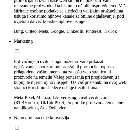
promocijama izvan naše web stranice i pokazati Vam
relevantne proizvode. Da bismo to učinili, uspoređujemo Vaše
šifrirane osobne podatke sa sljedećim vanjskim pružateljima
usluga i koristimo njihove kanale za online oglašavanje, pod
uvjetom da već koristite njihove usluge:
Bing, Criteo, Meta, Google, LinkedIn, Pinterest, TikTok
Marketing
Prihvaćanjem ovih usluga možemo Vam prikazati
oglašavanje, sponzorirani sadržaj ili promocije popusta
prilagođene vašim interesima za našu web stranicu ili
proizvode na temelju Vašeg ponašanja pri pregledavanju i
kupnji te mjeriti njihov uspjeh. Uz vaš pristanak, na ovoj web
stranici koristimo sljedeće usluge trećih strana:
Meta-Pixel, Microsoft Advertising, creativecdn.com
(RTBHouse), TikTok Pixel, Preporuke proizvoda temeljene
na klikovima, Ads Defender
Napredno praćenje konverzija