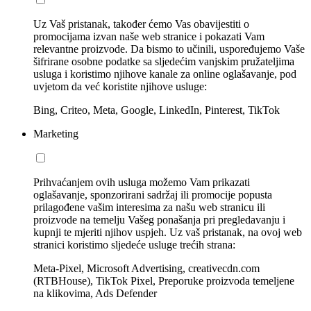
Uz Vaš pristanak, također ćemo Vas obavijestiti o
promocijama izvan naše web stranice i pokazati Vam
relevantne proizvode. Da bismo to učinili, uspoređujemo Vaše
šifrirane osobne podatke sa sljedećim vanjskim pružateljima
usluga i koristimo njihove kanale za online oglašavanje, pod
uvjetom da već koristite njihove usluge:
Bing, Criteo, Meta, Google, LinkedIn, Pinterest, TikTok
Marketing
Prihvaćanjem ovih usluga možemo Vam prikazati
oglašavanje, sponzorirani sadržaj ili promocije popusta
prilagođene vašim interesima za našu web stranicu ili
proizvode na temelju Vašeg ponašanja pri pregledavanju i
kupnji te mjeriti njihov uspjeh. Uz vaš pristanak, na ovoj web
stranici koristimo sljedeće usluge trećih strana:
Meta-Pixel, Microsoft Advertising, creativecdn.com
(RTBHouse), TikTok Pixel, Preporuke proizvoda temeljene
na klikovima, Ads Defender