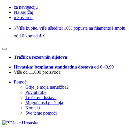
za navigaciju
Na sadržaj
u košaricu
⚡️Više kupite, više uštedite: 10% popusta na filamente i smolu
od 10 komada! ⚡️
Tražilica rezervnih dijelova
Hrvatska: besplatna standardna dostava
od € 49,90
Više od 11.000 proizvoda
Pomoć
Gdje je moja narudžba?
Povrat robe
Troškovi dostave
Mogućnosti plaćanja
Kontakt
Sve teme pomoći