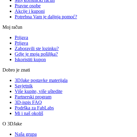
Moj korisnički račun
Pravne osobe
Akcije i kuponi
Potrebna Vam je daljnja pomoć?
Moj račun
Prijava
Prijava
Zaboravili ste lozinku?
Gdje je moja pošiljka?
Iskoristiti kupon
Dobro je znati
3DJake postavke materijala
Savjetnik
Više kupite, više uštedite
Partnerski program
3D-ispis FAQ
Podrška za FabLabs
Mi i naš okoliš
O 3DJake
Naša grupa