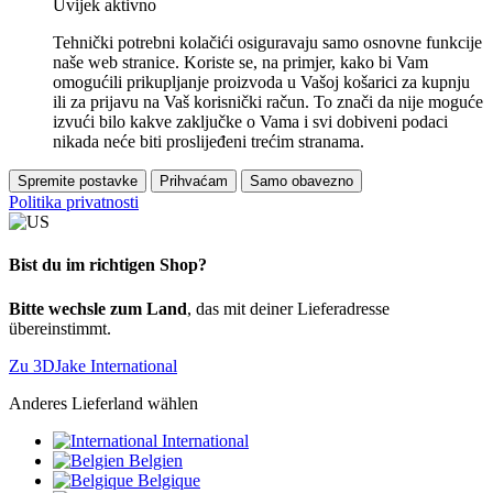
Uvijek aktivno
Tehnički potrebni kolačići osiguravaju samo osnovne funkcije
naše web stranice. Koriste se, na primjer, kako bi Vam
omogućili prikupljanje proizvoda u Vašoj košarici za kupnju
ili za prijavu na Vaš korisnički račun. To znači da nije moguće
izvući bilo kakve zaključke o Vama i svi dobiveni podaci
nikada neće biti proslijeđeni trećim stranama.
Spremite postavke
Prihvaćam
Samo obavezno
Politika privatnosti
Bist du im richtigen Shop?
Bitte wechsle zum Land
, das mit deiner Lieferadresse
übereinstimmt.
Zu 3DJake International
Anderes Lieferland wählen
International
Belgien
Belgique