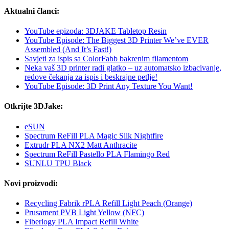
Aktualni članci:
YouTube epizoda: 3DJAKE Tabletop Resin
YouTube Episode: The Biggest 3D Printer We’ve EVER
Assembled (And It’s Fast!)
Savjeti za ispis sa ColorFabb bakrenim filamentom
Neka vaš 3D printer radi glatko – uz automatsko izbacivanje,
redove čekanja za ispis i beskrajne petlje!
YouTube Episode: 3D Print Any Texture You Want!
Otkrijte 3DJake:
eSUN
Spectrum ReFill PLA Magic Silk Nightfire
Extrudr PLA NX2 Matt Anthracite
Spectrum ReFill Pastello PLA Flamingo Red
SUNLU TPU Black
Novi proizvodi:
Recycling Fabrik rPLA Refill Light Peach (Orange)
Prusament PVB Light Yellow (NFC)
Fiberlogy PLA Impact Refill White