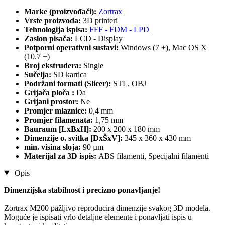
Marke (proizvođači):
Zortrax
Vrste proizvoda:
3D printeri
Tehnologija ispisa:
FFF - FDM - LPD
Zaslon pisača:
LCD - Display
Potporni operativni sustavi:
Windows (7 +), Mac OS X
(10.7 +)
Broj ekstrudera:
Single
Sučelja:
SD kartica
Podržani formati (Slicer):
STL, OBJ
Grijača ploča :
Da
Grijani prostor:
Ne
Promjer mlaznice:
0,4 mm
Promjer filamenata:
1,75 mm
Bauraum [LxBxH]:
200 x 200 x 180 mm
Dimenzije o. svitka [DxŠxV]:
345 x 360 x 430 mm
min. visina sloja:
90 µm
Materijal za 3D ispis:
ABS filamenti, Specijalni filamenti
Opis
Dimenzijska stabilnost i precizno ponavljanje!
Zortrax M200 pažljivo reproducira dimenzije svakog 3D modela.
Moguće je ispisati vrlo detaljne elemente i ponavljati ispis u