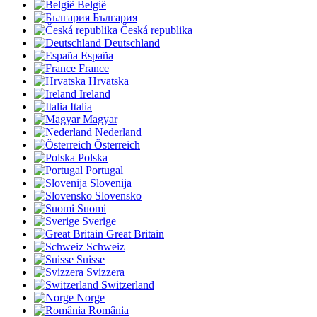
België
България
Česká republika
Deutschland
España
France
Hrvatska
Ireland
Italia
Magyar
Nederland
Österreich
Polska
Portugal
Slovenija
Slovensko
Suomi
Sverige
Great Britain
Schweiz
Suisse
Svizzera
Switzerland
Norge
România