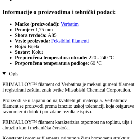
Informacije o proizvodima i tehnički podaci:
Marke (proizvođači):
Verbatim
Promjer:
1,75 mm
Shora tvrdoća:
A85
Vrste proizvoda:
Feksibilni filamenti
Boja:
Bijela
Sustav:
Kolut
Preporučena temperatura obrade:
220 - 240 °C
Preporučena temperatura podloge:
60 °C
Opis
PRIMALLOY™ filament od Verbatima je mekani gumeni filament
i registrirani zaštitni znak tvrtke Mitsubishi Chemical Corporation.
Proizvodi se u Japanu od najkvalitetnijih materijala. Verbatimov
filament se proizvodi prema izrazito uskoj toleranciji koja osigurava
ravnomjerni dotok i pouzdane rezultate ispisa.
PRIMALLOY™ filament karakterizira otpornost na toplinu, ulja i
abraziju kao i mehanička čvrstoća.
Konstantni promjer filamenta osigurava čistu homogenu strukturu