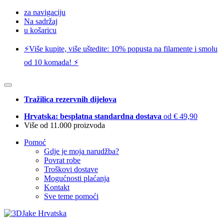
za navigaciju
Na sadržaj
u košaricu
⚡️Više kupite, više uštedite: 10% popusta na filamente i smolu
od 10 komada! ⚡️
Tražilica rezervnih dijelova
Hrvatska: besplatna standardna dostava
od € 49,90
Više od 11.000 proizvoda
Pomoć
Gdje je moja narudžba?
Povrat robe
Troškovi dostave
Mogućnosti plaćanja
Kontakt
Sve teme pomoći