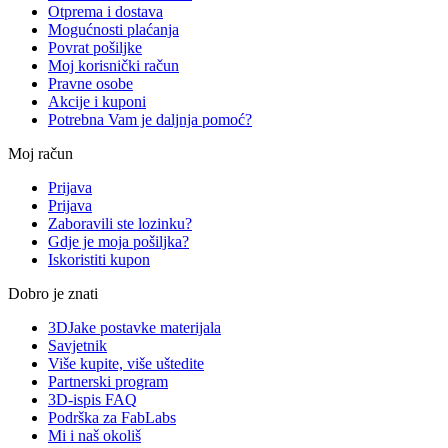
Otprema i dostava
Mogućnosti plaćanja
Povrat pošiljke
Moj korisnički račun
Pravne osobe
Akcije i kuponi
Potrebna Vam je daljnja pomoć?
Moj račun
Prijava
Prijava
Zaboravili ste lozinku?
Gdje je moja pošiljka?
Iskoristiti kupon
Dobro je znati
3DJake postavke materijala
Savjetnik
Više kupite, više uštedite
Partnerski program
3D-ispis FAQ
Podrška za FabLabs
Mi i naš okoliš