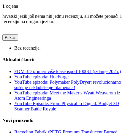
1
ocjena
hrvatski jezik još nema niti jednu recenziju, ali možete pronaći 1
recenziju na drugom jeziku.
Prikaz
Bez recenzija.
Aktualni članci:
FDM 3D printeri više klase ispod 1000€! (izdanje 2025.)
YouTube epizoda: HueForge
YouTube epizoda: Polymaker PolyDryer: revolucionarno
sušenje i skladištenje filamenata!
YouTube epizoda: Meet the Maker s Wyatt Weaverom iz
Atom Engineeringa
YouTube Episode: From Physical to Digital: Budget 3D
Scanner Battle Royale!
Novi proizvodi:
Recycling Fabrik rPETG Premium Translucent Burned