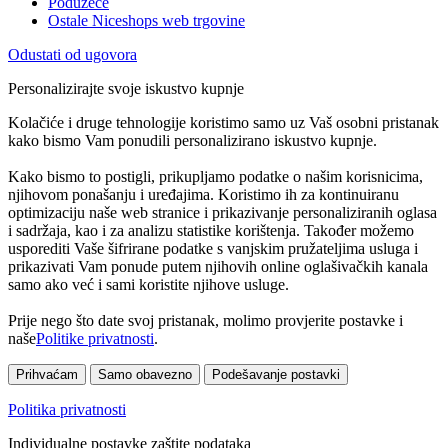
Poduzeće
Ostale Niceshops web trgovine
Odustati od ugovora
Personalizirajte svoje iskustvo kupnje
Kolačiće i druge tehnologije koristimo samo uz Vaš osobni pristanak
kako bismo Vam ponudili personalizirano iskustvo kupnje.
Kako bismo to postigli, prikupljamo podatke o našim korisnicima,
njihovom ponašanju i uređajima. Koristimo ih za kontinuiranu
optimizaciju naše web stranice i prikazivanje personaliziranih oglasa
i sadržaja, kao i za analizu statistike korištenja. Također možemo
usporediti Vaše šifrirane podatke s vanjskim pružateljima usluga i
prikazivati Vam ponude putem njihovih online oglašivačkih kanala
samo ako već i sami koristite njihove usluge.
Prije nego što date svoj pristanak, molimo provjerite postavke i
naše
Politike privatnosti
.
Prihvaćam
Samo obavezno
Podešavanje postavki
Politika privatnosti
Individualne postavke zaštite podataka