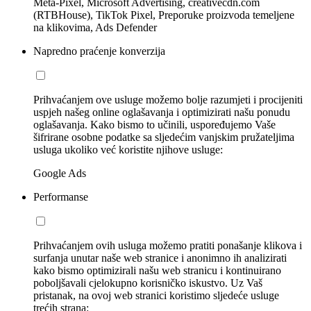
Meta-Pixel, Microsoft Advertising, creativecdn.com
(RTBHouse), TikTok Pixel, Preporuke proizvoda temeljene
na klikovima, Ads Defender
Napredno praćenje konverzija
Prihvaćanjem ove usluge možemo bolje razumjeti i procijeniti
uspjeh našeg online oglašavanja i optimizirati našu ponudu
oglašavanja. Kako bismo to učinili, uspoređujemo Vaše
šifrirane osobne podatke sa sljedećim vanjskim pružateljima
usluga ukoliko već koristite njihove usluge:
Google Ads
Performanse
Prihvaćanjem ovih usluga možemo pratiti ponašanje klikova i
surfanja unutar naše web stranice i anonimno ih analizirati
kako bismo optimizirali našu web stranicu i kontinuirano
poboljšavali cjelokupno korisničko iskustvo. Uz Vaš
pristanak, na ovoj web stranici koristimo sljedeće usluge
trećih strana: