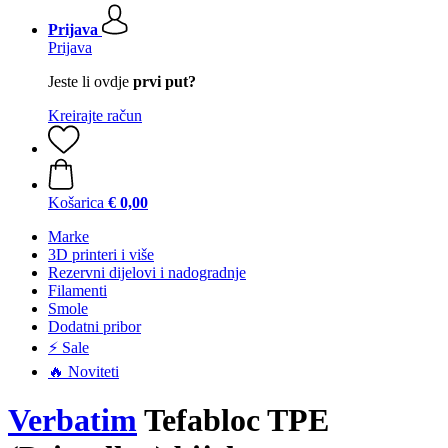
Prijava
Prijava
Jeste li ovdje
prvi put?
Kreirajte račun
Košarica
€ 0,00
Marke
3D printeri i više
Rezervni dijelovi i nadogradnje
Filamenti
Smole
Dodatni pribor
⚡ Sale
🔥 Noviteti
Verbatim
Tefabloc TPE